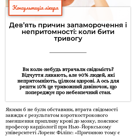
Консультація лікаря
Дев’ять причин запаморочення і
непритомності: коли бити
тривогу
Ви коли-небудь втрачали свідомість?
Відчуття лякають, але 90% людей, які
непритомніють, цілком здорові. А ось для
решти 10% це тривожний дзвіночок, що
попереджує про небезпечний стан.
Якими б не були обставини, втрата свідомості
завжди є результатом короткострокового
зменшення припливу крові до мозку, пояснює
професор кардіології при Нью-Йоркському
університеті Лоренс Філіпс: «Причиною тому є