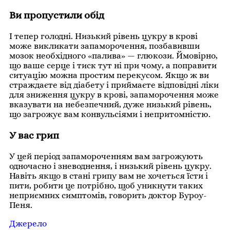
Ви пропустили обід
І тепер голодні. Низький рівень цукру в крові
може викликати запаморочення, позбавивши
мозок необхідного «палива» — глюкози. Ймовірно,
що ваше серце і тиск тут ні при чому, а поправити
ситуацію можна простим перекусом. Якщо ж ви
страждаєте від діабету і приймаєте відповідні ліки
для зниження цукру в крові, запаморочення може
вказувати на небезпечний, дуже низький рівень,
що загрожує вам конвульсіями і непритомністю.
У вас грип
У цей період запамороченням вам загрожують
одночасно і зневоднення, і низький рівень цукру.
Навіть якщо в стані грипу вам не хочеться їсти і
пити, робити це потрібно, щоб уникнути таких
неприємних симптомів, говорить доктор Буроу-
Пеня.
Джерело