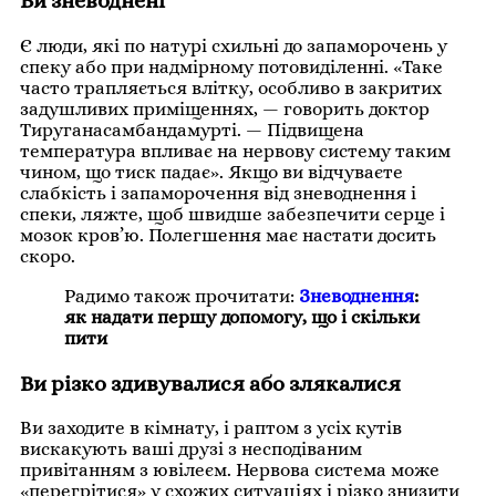
Ви зневоднені
Є люди, які по натурі схильні до запаморочень у
спеку або при надмірному потовиділенні. «Таке
часто трапляється влітку, особливо в закритих
задушливих приміщеннях, — говорить доктор
Тируганасамбандамурті. — Підвищена
температура впливає на нервову систему таким
чином, що тиск падає». Якщо ви відчуваєте
слабкість і запаморочення від зневоднення і
спеки, ляжте, щоб швидше забезпечити серце і
мозок кров’ю. Полегшення має настати досить
скоро.
Радимо також прочитати:
Зневоднення
:
як надати першу допомогу, що і скільки
пити
Ви різко здивувалися або злякалися
Ви заходите в кімнату, і раптом з усіх кутів
вискакують ваші друзі з несподіваним
привітанням з ювілеєм. Нервова система може
«перегрітися» у схожих ситуаціях і різко знизити