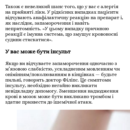
Також є невеликий шанс того, що у вас є алергія
на прийняті ліки. У рідкісних випадках пацієнти
відчувають анафілактичну реакцію на препарат і,
як наслідок, запаморочення і навіть
непритомність. «У цьому випадку причиною
реакції є імунна система, що змушує кровоносні
судини стискатися».
У вас може бути інсульт
Якщо ви відчуваєте запаморочення одночасно з
м’язовою слабкістю, ускладненим мовленням чи
онімінням/поколюванням в кінцівках — будьте
пильні, говорить доктор Філіпс. Це симптоми
інсульту, необхідно негайно викликати
невідкладну допомогу. Зменшення надходження
крові в мозок може бути викликано тромбом і
здатне призвести до ішемічної атаки.