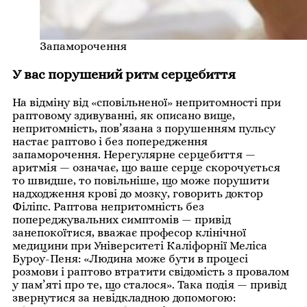
Запаморочення
У вас порушений ритм серцебиття
На відміну від «сповільненої» непритомності при
раптовому здивуванні, як описано вище,
непритомність, пов’язана з порушенням пульсу
настає раптово і без попередження
запаморочення. Нерегулярне серцебиття —
аритмія — означає, що ваше серце скорочується
то швидше, то повільніше, що може порушити
надходження крові до мозку, говорить доктор
Філіпс. Раптова непритомність без
попереджувальних симптомів — привід
занепокоїтися, вважає професор клінічної
медицини при Університеті Каліфорнії Меліса
Буроу-Пеня: «Людина може бути в процесі
розмови і раптово втратити свідомість з провалом
у пам’яті про те, що сталося». Така подія — привід
звернутися за невідкладною допомогою: