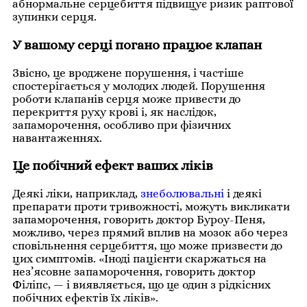
абнормальне серцебиття підвищує ризик раптової
зупинки серця.
У вашому серці погано працює клапан
Звісно, це вроджене порушення, і частіше
спостерігається у молодих людей. Порушення
роботи клапанів серця може привести до
перекриття руху крові і, як наслідок,
запаморочення, особливо при фізичних
навантаженнях.
Це побічний ефект ваших ліків
Деякі ліки, наприклад,
знеболювальні
і деякі
препарати проти тривожності, можуть викликати
запаморочення, говорить доктор Буроу-Пеня,
можливо, через прямий вплив на мозок або через
сповільнення серцебиття, що може призвести до
цих симптомів. «Іноді пацієнти скаржаться на
нез’ясовне запаморочення, говорить доктор
Філіпс, — і виявляється, що це один з рідкісних
побічних ефектів їх ліків».