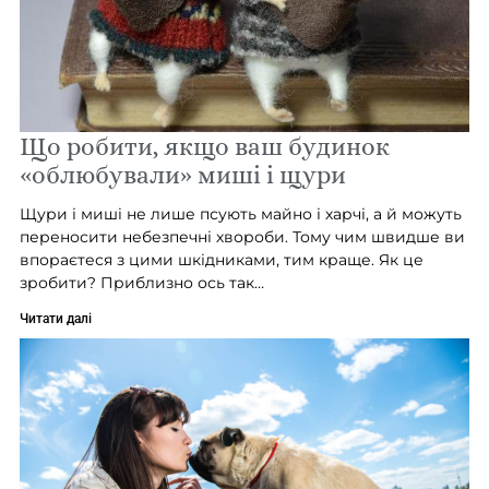
Що робити, якщо ваш будинок
«облюбували» миші і щури
Щури і миші не лише псують майно і харчі, а й можуть
переносити небезпечні хвороби. Тому чим швидше ви
впораєтеся з цими шкідниками, тим краще. Як це
зробити? Приблизно ось так…
Читати далі