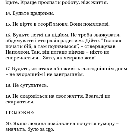
їдьте. Краще проспати роботу, ніж життя.
14. Будьте щедрими.
15. Не вірте в теорії змови. Вони помилкові.
16. Будьте легкі на підйом. Не треба зважувати,
обдумувати і сто разів радитися. Дійте. “Головне
почати бій, а там подивимося”, – стверджував
Наполеон. Так, він погано кінчив – ніхто не
сперечається… Зате, як яскраво жив!
17. Будьте, як птахи або живіть сьогоднішнім днем
– не вчорашнім і не завтрашнім.
18. Не сутультесь.
19. Не скаржіться на своє життя. Взагалі не
скаржіться.
І ГОЛОВНЕ:
20. Якщо людина позбавлена почуття гумору –
значить, було за що.