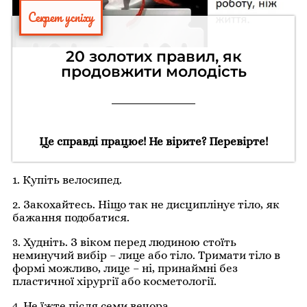
Секрет успіху
20 золотих правил, як
продовжити молодість
Це справді працює! Не вірите? Перевірте!
1. Купіть велосипед.
2. Закохайтесь. Ніщо так не дисциплінує тіло, як
бажання подобатися.
3. Худніть. З віком перед людиною стоїть
неминучий вибір – лице або тіло. Тримати тіло в
формі можливо, лице – ні, принаймні без
пластичної хірургії або косметології.
4. Не їжте після семи вечора.