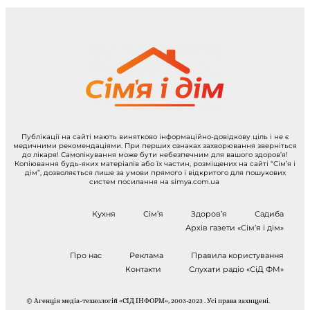
Публікації на сайті мають винятково інформаційно-довідкову ціль і не є
медичними рекомендаціями. При перших ознаках захворювання зверніться
до лікаря! Самолікування може бути небезпечним для вашого здоров’я!
Копіювання будь-яких матеріалів або їх частин, розміщених на сайті “Сім’я і
дім”, дозволяється лише за умови прямого і відкритого для пошукових
систем посилання на simya.com.ua
Кухня
Сім’я
Здоров’я
Садиба
Архів газети «Сім’я і дім»
Про нас
Реклама
Правила користування
Контакти
Слухати радіо «СіД ФМ»
© Агенція медіа-технологій «СІД ІНФОРМ», 2003-2023 . Усі права захищені.