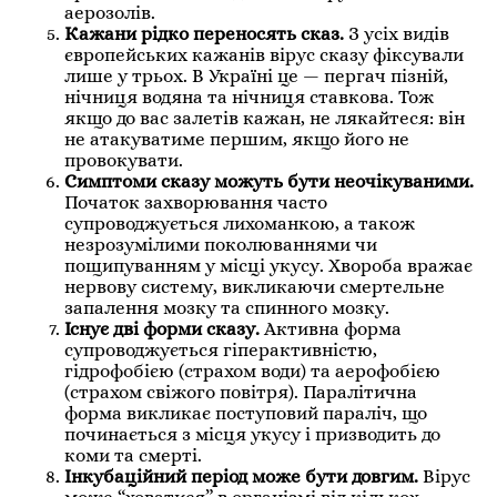
аерозолів.
Кажани рідко переносять сказ.
З усіх видів
європейських кажанів вірус сказу фіксували
лише у трьох. В Україні це — пергач пізній,
нічниця водяна та нічниця ставкова. Тож
якщо до вас залетів кажан, не лякайтеся: він
не атакуватиме першим, якщо його не
провокувати.
Симптоми сказу можуть бути неочікуваними.
Початок захворювання часто
супроводжується лихоманкою, а також
незрозумілими поколюваннями чи
пощипуванням у місці укусу. Хвороба вражає
нервову систему, викликаючи смертельне
запалення мозку та спинного мозку.
Існує дві форми сказу.
Активна форма
супроводжується гіперактивністю,
гідрофобією (страхом води) та аерофобією
(страхом свіжого повітря). Паралітична
форма викликає поступовий параліч, що
починається з місця укусу і призводить до
коми та смерті.
Інкубаційний період може бути довгим.
Вірус