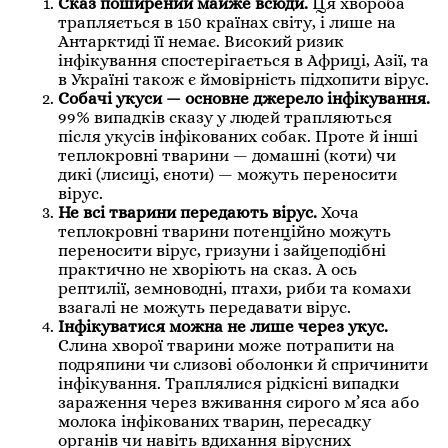
Сказ поширений майже всюди.
Ця хвороба
трапляється в 150 країнах світу, і лише на
Антарктиді її немає. Високий ризик
інфікування спостерігається в Африці, Азії, та
в Україні також є ймовірність підхопити вірус.
Собачі укуси — основне джерело інфікування.
99% випадків сказу у людей трапляються
після укусів інфікованих собак. Проте й інші
теплокровні тварини — домашні (коти) чи
дикі (лисиці, єноти) — можуть переносити
вірус.
Не всі тварини передають вірус.
Хоча
теплокровні тварини потенційно можуть
переносити вірус, гризуни і зайцеподібні
практично не хворіють на сказ. А ось
рептилії, земноводні, птахи, риби та комахи
взагалі не можуть передавати вірус.
Інфікуватися можна не лише через укус.
Слина хворої тварини може потрапити на
подряпини чи слизові оболонки й спричинити
інфікування. Траплялися рідкісні випадки
зараження через вживання сирого м’яса або
молока інфікованих тварин, пересадку
органів чи навіть вдихання вірусних