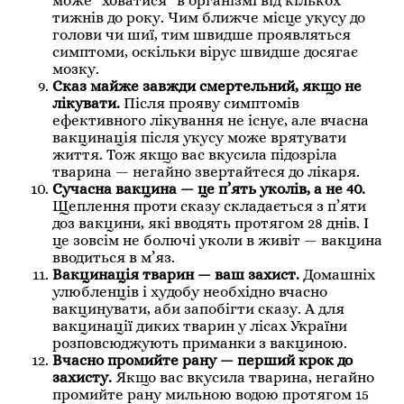
може “ховатися” в організмі від кількох
тижнів до року. Чим ближче місце укусу до
голови чи шиї, тим швидше проявляться
симптоми, оскільки вірус швидше досягає
мозку.
Сказ майже завжди смертельний, якщо не
лікувати.
Після прояву симптомів
ефективного лікування не існує, але вчасна
вакцинація після укусу може врятувати
життя. Тож якщо вас вкусила підозріла
тварина — негайно звертайтеся до лікаря.
Сучасна вакцина — це п’ять уколів, а не 40.
Щеплення проти сказу складається з п’яти
доз вакцини, які вводять протягом 28 днів. І
це зовсім не болючі уколи в живіт — вакцина
вводиться в м’яз.
Вакцинація тварин — ваш захист.
Домашніх
улюбленців і худобу необхідно вчасно
вакцинувати, аби запобігти сказу. А для
вакцинації диких тварин у лісах України
розповсюджують приманки з вакциною.
Вчасно промийте рану — перший крок до
захисту.
Якщо вас вкусила тварина, негайно
промийте рану мильною водою протягом 15