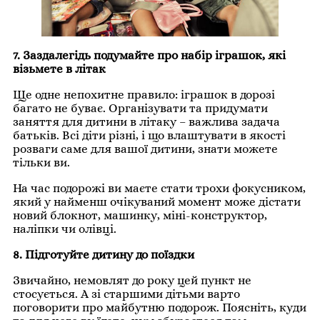
7. Заздалегідь подумайте про набір іграшок, які
візьмете в літак
Ще одне непохитне правило: іграшок в дорозі
багато не буває. Організувати та придумати
заняття для дитини в літаку – важлива задача
батьків. Всі діти різні, і що влаштувати в якості
розваги саме для вашої дитини, знати можете
тільки ви.
На час подорожі ви маєте стати трохи фокусником,
який у найменш очікуваний момент може дістати
новий блокнот, машинку, міні-конструктор,
наліпки чи олівці.
8. Підготуйте дитину до поїздки
Звичайно, немовлят до року цей пункт не
стосується. А зі старшими дітьми варто
поговорити про майбутню подорож. Поясніть, куди