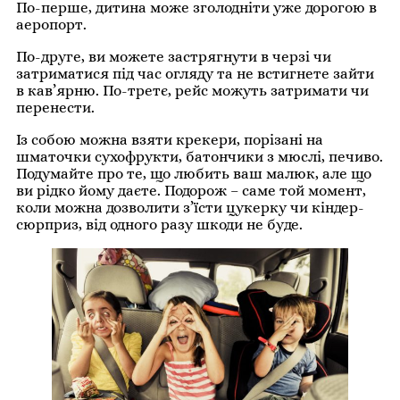
По-перше, дитина може зголодніти уже дорогою в
аеропорт.
По-друге, ви можете застрягнути в черзі чи
затриматися під час огляду та не встигнете зайти
в кав’ярню. По-третє, рейс можуть затримати чи
перенести.
Із собою можна взяти крекери, порізані на
шматочки сухофрукти, батончики з мюслі, печиво.
Подумайте про те, що любить ваш малюк, але що
ви рідко йому даєте. Подорож – саме той момент,
коли можна дозволити з’їсти цукерку чи кіндер-
сюрприз, від одного разу шкоди не буде.