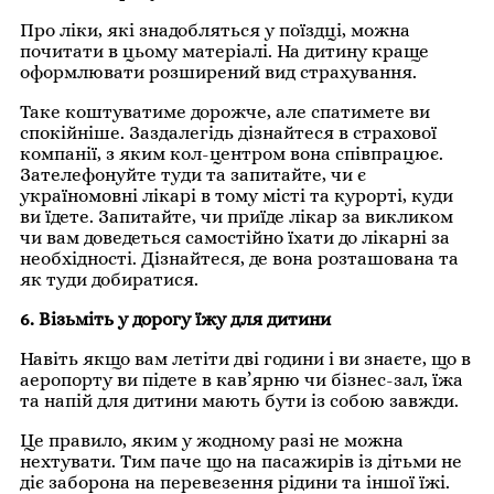
Про ліки, які знадобляться у поїздці, можна
почитати в цьому матеріалі. На дитину краще
оформлювати розширений вид страхування.
Таке коштуватиме дорожче, але спатимете ви
спокійніше. Заздалегідь дізнайтеся в страхової
компанії, з яким кол-центром вона співпрацює.
Зателефонуйте туди та запитайте, чи є
україномовні лікарі в тому місті та курорті, куди
ви їдете. Запитайте, чи приїде лікар за викликом
чи вам доведеться самостійно їхати до лікарні за
необхідності. Дізнайтеся, де вона розташована та
як туди добиратися.
6. Візьміть у дорогу їжу для дитини
Навіть якщо вам летіти дві години і ви знаєте, що в
аеропорту ви підете в кав’ярню чи бізнес-зал, їжа
та напій для дитини мають бути із собою завжди.
Це правило, яким у жодному разі не можна
нехтувати. Тим паче що на пасажирів із дітьми не
діє заборона на перевезення рідини та іншої їжі.