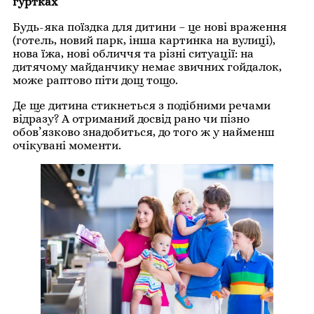
гуртках
Будь-яка поїздка для дитини – це нові враження
(готель, новий парк, інша картинка на вулиці),
нова їжа, нові обличчя та різні ситуації: на
дитячому майданчику немає звичних гойдалок,
може раптово піти дощ тощо.
Де ще дитина стикнеться з подібними речами
відразу? А отриманий досвід рано чи пізно
обов’язково знадобиться, до того ж у найменш
очікувані моменти.