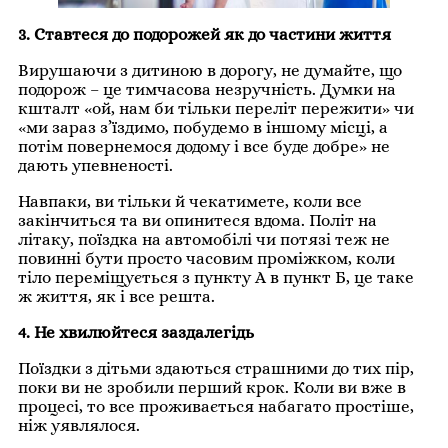
3. Ставтеся до подорожей як до частини життя
Вирушаючи з дитиною в дорогу, не думайте, що
подорож – це тимчасова незручність. Думки на
кшталт «ой, нам би тільки переліт пережити» чи
«ми зараз з’їздимо, побудемо в іншому місці, а
потім повернемося додому і все буде добре» не
дають упевненості.
Навпаки, ви тільки й чекатимете, коли все
закінчиться та ви опинитеся вдома. Політ на
літаку, поїздка на автомобілі чи потязі теж не
повинні бути просто часовим проміжком, коли
тіло переміщується з пункту А в пункт Б, це таке
ж життя, як і все решта.
4. Не хвилюйтеся заздалегідь
Поїздки з дітьми здаються страшними до тих пір,
поки ви не зробили перший крок. Коли ви вже в
процесі, то все проживається набагато простіше,
ніж уявлялося.