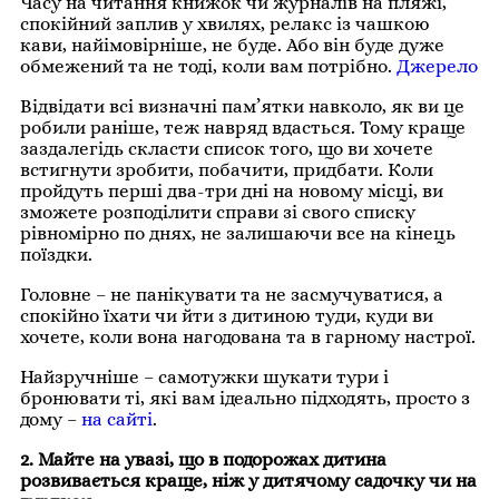
Часу на читання книжок чи журналів на пляжі,
спокійний заплив у хвилях, релакс із чашкою
кави, найімовірніше, не буде. Або він буде дуже
обмежений та не тоді, коли вам потрібно.
Джерело
Відвідати всі визначні пам’ятки навколо, як ви це
робили раніше, теж навряд вдасться. Тому краще
заздалегідь скласти список того, що ви хочете
встигнути зробити, побачити, придбати. Коли
пройдуть перші два-три дні на новому місці, ви
зможете розподілити справи зі свого списку
рівномірно по днях, не залишаючи все на кінець
поїздки.
Головне – не панікувати та не засмучуватися, а
спокійно їхати чи йти з дитиною туди, куди ви
хочете, коли вона нагодована та в гарному настрої.
Найзручніше – самотужки шукати тури і
бронювати ті, які вам ідеально підходять, просто з
дому –
на сайті
.
2. Майте на увазі, що в подорожах дитина
розвивається краще, ніж у дитячому садочку чи на