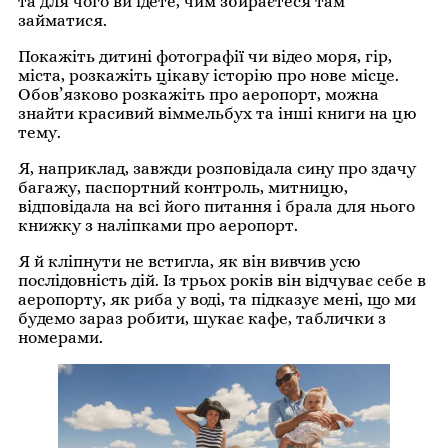
та для чого ви їдете, чим збираєтеся там
займатися.
Покажіть дитині фотографії чи відео моря, гір,
міста, розкажіть цікаву історію про нове місце.
Обов’язково розкажіть про аеропорт, можна
знайти красивий віммельбух та інші книги на цю
тему.
Я, наприклад, завжди розповідала сину про здачу
багажу, паспортний контроль, митницю,
відповідала на всі його питання і брала для нього
книжку з наліпками про аеропорт.
Я й кліпнути не встигла, як він вивчив усю
послідовність дій. Із трьох років він відчуває себе в
аеропорту, як риба у воді, та підказує мені, що ми
будемо зараз робити, шукає кафе, таблички з
номерами.