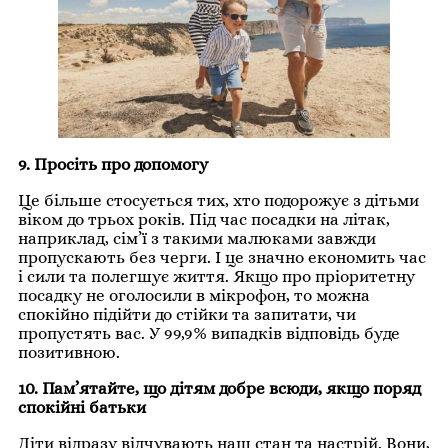
9. Просіть про допомогу
Це більше стосується тих, хто подорожує з дітьми
віком до трьох років. Під час посадки на літак,
наприклад, сім’ї з такими малюками завжди
пропускають без черги. І це значно економить час
і сили та полегшує життя. Якщо про пріоритетну
посадку не оголосили в мікрофон, то можна
спокійно підійти до стійки та запитати, чи
пропустять вас. У 99,9% випадків відповідь буде
позитивною.
10. Пам’ятайте, що дітям добре всюди, якщо поряд
спокійні батьки
Діти відразу відчувають наш стан та настрій. Вони,