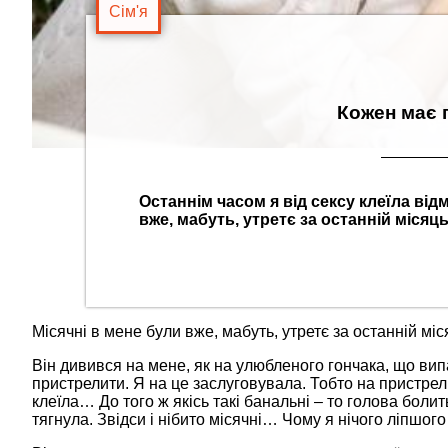
Сім'я
Кожен має п
Останнім часом я від сексу клеїла відм
вже, мабуть, утретє за останній місяц
Місячні в мене були вже, мабуть, утретє за останній мі
Він дивився на мене, як на улюбленого гончака, що ви
пристрелити. Я на це заслуговувала. Тобто на пристрел
клеїла… До того ж якісь такі банальні – то голова боли
тягнула. Звідси і нібито місячні… Чому я нічого ліпшог