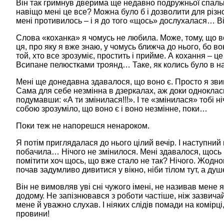
Він так гримнув дверима ще недавно подружньої спальн
навіщо мені це все? Можна було б і дозволити для різн
мені противилось – і я до того «щось» дослухалася… В
Слова «коханка» я чомусь не любила. Може, тому, що в
ця, про яку я вже знаю, у чомусь ближча до нього, бо во
той, хто все зрозуміє, простить і прийме. А кохання – це
Всипане пелюстками троянд… Таке, як колись було в нас.
Мені ще донедавна здавалося, що воно є. Просто я звикл
Сама для себе незмінна в дзеркалах, аж доки однокласн
подумавши: «А ти змінилася!!!». І те «змінилася» тобі 
собою зрозуміло, що воно є і воно незмінне, поки…
Поки теж не напорешся ненароком.
Я потім приглядалася до нього цілий вечір. І наступний в
побачила… Нічого не змінилося. Мені здавалося, щось 
помітити хоч щось, що вже стало не так? Нічого. Жодного
почав задумливо дивитися у вікно, ніби тілом тут, а ду
Він не вимовляв уві сні чужого імені, не називав мене
додому. Не запізнювався з роботи частіше, ніж зазвичай
мене й уважно слухав. І ніяких слідів помади на комірці,
провини!