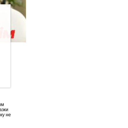
ям
азки
зку не