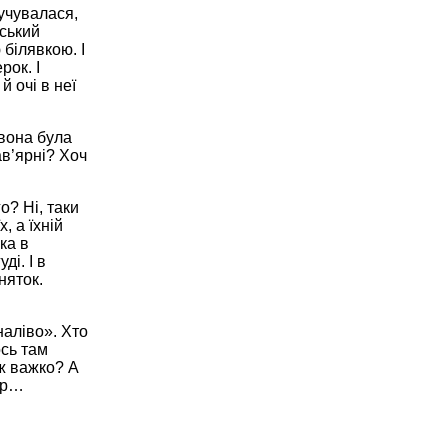
мучувалася,
вський
білявкою. І
рок. І
й очі в неї
 вона була
ав’ярні? Хоч
о? Ні, таки
, а їхній
ка в
ді. І в
няток.
наліво». Хто
ось там
еж важко? А
ір…