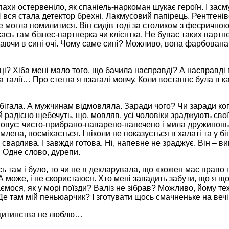
пахи остервеніло, як спаніель-наркоман шукає героїн. І зас
 вся стала детектор брехні. Лакмусовий папірець. Рентгені
могла помилитися. Він сидів тоді за столиком з феєричною 
кась там бізнес-партнерка чи клієнтка. Не буває таких партне
ядаючи в сині очі. Чому саме сині? Можливо, вона фарбована 
иці? Хіба мені мало того, що бачила насправді? А насправді
 талії… Про стегна я взагалі мовчу. Коли востаннє була в к
 бігала. А мужчинам відмовляла. Заради чого? Чи заради ког
 радісно щебечуть, що, мовляв, усі чоловіки зраджують своїх
штовує: чисто-прибрано-наварено-напечено і мила дружинонь
, посміхається. І ніколи не показується в халаті та у бігу
сварлива. І завжди готова. Ні, напевне не зраджує. Він – ви
… Одне слово, дурепи.
ь там і було, то чи не я декларувала, що «кожен має право 
 може, і не скористаюся. Хто мені завадить забути, що я щ
ємося, як у морі поїзди? Валіз не зібрав? Можливо, йому т
е там мій пеньюарчик? І зготувати щось смачненьке на веч
з дитинства не люблю…