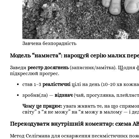
Завчена безпорадність
Модель “намиста”: нарощуй серію малих пер
Заведи
реєстр досягнень
(записник/замітка). Щодня ф
підкреслюй прогрес.
став 1–3
реалістичні
цілі на день (10–20 хв кожна
зробив(ла) —
відзнач
(чай, прогулянка, плейлист
Чому це працює:
увага живить те, на що спрямо
світу” з “я не можу” на “я можу в малому — і де
Перекодувати внутрішній коментар: схема
A
Метод Селігмана для оскарження песимістичних поя