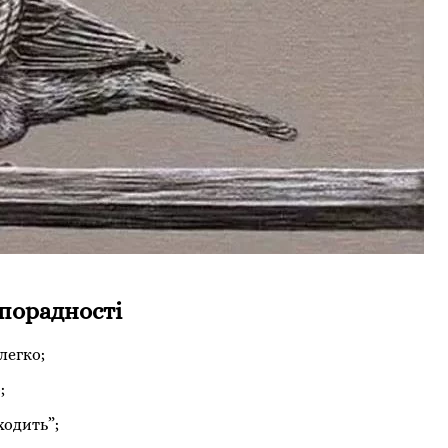
зпорадності
легко;
;
ходить”;