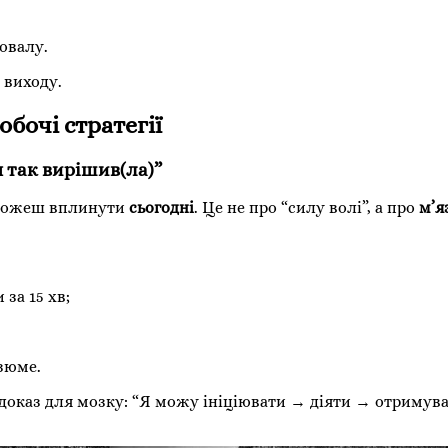
овалу.
 виходу.
обочі стратегії
я
так вирішив(ла)”
о можеш вплинути
сьогодні
. Це не про “силу волі”, а про
м’я
за 15 хв;
зюме.
доказ для мозку: “Я можу ініціювати → діяти → отримув