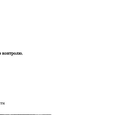
з контролю
,
ати