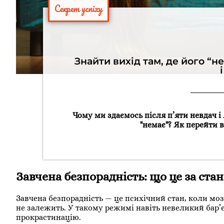
Секрет успіху
Знайти вихід там, де його “н
Чому ми здаємось після п’яти невдач і
"немає"? Як перейти в
Завчена безпорадність: що це за стан
Завчена безпорадність — це психічний стан, коли мозо
не залежить. У такому режимі навіть невеликий бар’єр
прокрастинацію.