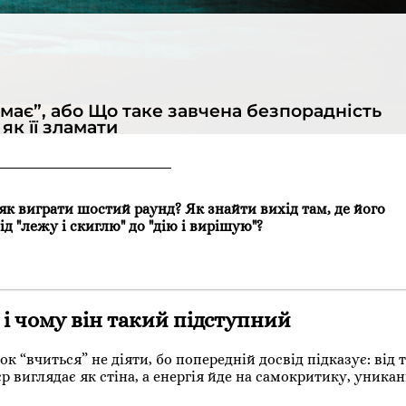
емає”, або Що таке завчена безпорадність
і як її зламати
 як виграти шостий раунд? Як знайти вихід там, де його
ід "лежу і скиглю" до "дію і вирішую"?
 і чому він такий підступний
к “вчиться” не діяти, бо попередній досвід підказує: від т
 виглядає як стіна, а енергія йде на самокритику, уникан