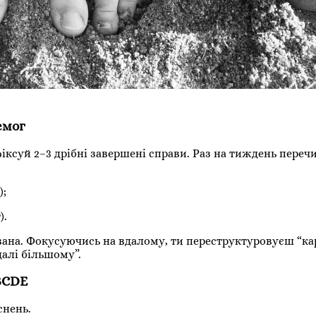
емог
іксуй 2–3 дрібні завершені справи. Раз на тиждень переч
);
).
вана. Фокусуючись на вдалому, ти переструктуровуєш “ка
далі більшому”.
BCDE
снень.