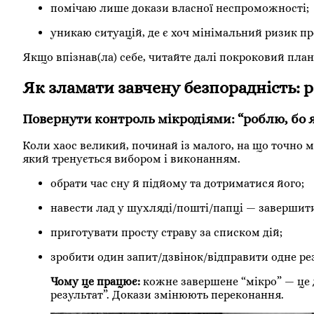
помічаю лише докази власної неспроможності;
уникаю ситуацій, де є хоч мінімальний ризик пр
Якщо впізнав(ла) себе, читайте далі покроковий план
Як зламати завчену безпорадність: р
Повернути контроль мікродіями: “роблю, бо
Коли хаос великий, починай із малого, на що точн
який тренується вибором і виконанням.
обрати час сну й підйому та дотриматися його;
навести лад у шухляді/пошті/папці — завершити 
приготувати просту страву за списком дій;
зробити один запит/дзвінок/відправити одне ре
Чому це працює:
кожне завершене “мікро” — це 
результат”. Докази змінюють переконання.