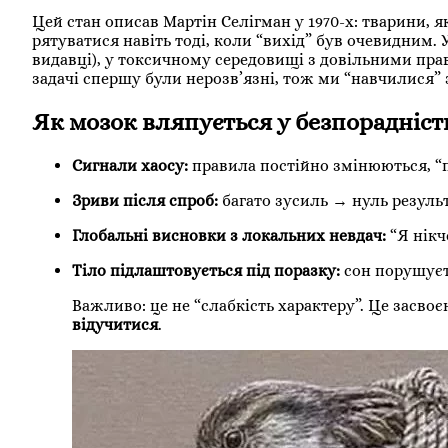
Цей стан описав Мартін Селігман у 1970-х: тварини,
рятуватися навіть тоді, коли “вихід” був очевидним. 
видавці), у токсичному середовищі з довільними пра
задачі спершу були нерозв’язні, тож ми “навчилися” 
Як мозок вляпується у безпорадніст
Сигнали хаосу:
правила постійно змінюються, “п
Зриви після спроб:
багато зусиль → нуль результ
Глобальні висновки з локальних невдач:
“Я нікч
Тіло підлаштовується під поразку:
сон порушуєть
Важливо: це не “слабкість характеру”. Це засв
відучитися
.