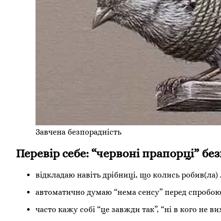
Завчена безпорадність
Перевір себе: “червоні прапорці” бе
відкладаю навіть дрібниці, що колись робив(ла) 
автоматично думаю “нема сенсу” перед спробою
часто кажу собі “це завжди так”, “ні в кого не ви