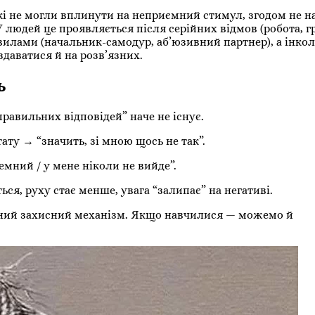
 які не могли вплинути на неприємний стимул, згодом не 
У людей це проявляється після серійних відмов (робота, г
вилами (начальник-самодур, аб’юзивний партнер), а інко
здаватися й на розв’язних.
ь
равильних відповідей” наче не існує.
ату → “значить, зі мною щось не так”.
емний / у мене ніколи не вийде”.
ся, руху стає менше, увага “залипає” на негативі.
оєний захисний механізм. Якщо навчилися — можемо й