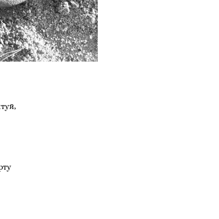
итуй,
рту