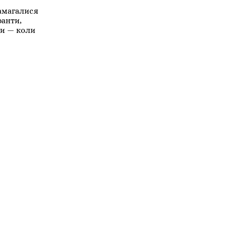
намагалися
ранти,
ли — коли