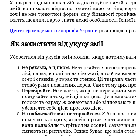
У природі відомо понад 230 видів отруйних змій, а тр
змій: вони мають відносно товсте і коротке тіло, вер
хоч і не має трикутної форми, як у більшості тропічн
життя людини, варто знати деякі особливості їхньої 
Центр громадського здоров’я України
розповідає про з
Як захистити від укусу змії
Уберегтися від укусів змій можна, якщо дотримувати
Не руками, а ціпком.
Не торкайтеся неперевірен
лісі, парку, в полі чи на сіножаті, а то й на вла
озер і ставків, у горах та степах. Ці тварини ча
стовбурами повалених дерев. Саме тому цих пре
Перевіряйте.
Не сідайте, якщо не перевірили міс
постукайте в тому місці палицею. Це відлякає з
голоси та одразу ж ховаються або відповзають п
убезпечте себе цією простою дією.
Не наближайтеся і не торкайтеся.
У більшості ви
помічають людину; агресію проявляють лише в ра
вони полюбляють грітися на осонні. Зазвичай л
лягають на рептилію. Однак буває, що змія ста