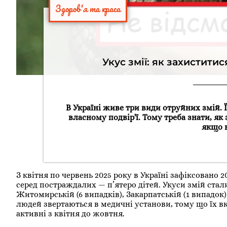
Здоров'я та краса
Укус змії: як захистити
В Україні живе три види отруйних змій. Їх
власному подвір'ї. Тому треба знати, як
якщо в
З квітня по червень 2025 року в Україні зафіксовано 
серед постраждалих — п’ятеро дітей. Укуси змій стали
Житомирській (6 випадків), Закарпатській (1 випадок)
людей звертаються в медичні установи, тому що їх вку
активні з квітня до жовтня.