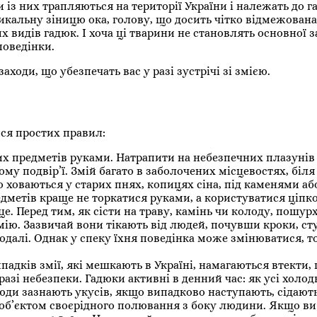
и із них трапляються на території України і належать до 
тикальну зіницю ока, голову, що досить чітко відмежована 
их видів гадюк. І хоча ці тварини не становлять основної 
поведінки.
аходи, що убезпечать вас у разі зустрічі зі змією.
ся простих правил:
их предметів руками. Натрапити на небезпечних плазуні
сному подвір’ї. Змій багато в заболочених місцевостях, біл
сто ховаються у старих пнях, копицях сіна, під каменями аб
дметів краще не торкатися руками, а користуватися ціпк
це. Перед тим, як сісти на траву, камінь чи колоду, пошурх
мію. Зазвичай вони тікають від людей, почувши кроки, сту
одалі. Однак у спеку їхня поведінка може змінюватися, 
падків змії, які мешкають в Україні, намагаються втекти,
зі небезпеки. Гадюки активні в денний час: як усі холод
юди зазнають укусів, якщо випадково наступають, сідают
є об’єктом своєрідного полювання з боку людини. Якщо в