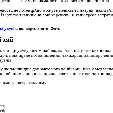
відстань — 1,5–2 м. Не намагайтеся зловити чи вбити змію —
вості, де потенційно можуть мешкати плазуни, надягайт
 із цупкої тканини, високі черевики. Штани треба заправи
15 укусів
, які варто знати. Фото
 змії
ль у місці укусу, потім набряк, запалення, у тяжких випад
шкіри, підвищене потовиділення, тахікардія, запамороченн
узлів.
у якнайшвидше доправте його до лікарні. Вже у медзакл
ик побічних явищ його призначають лише у важких випад
допомогу постраждалому:
тя;
ії;