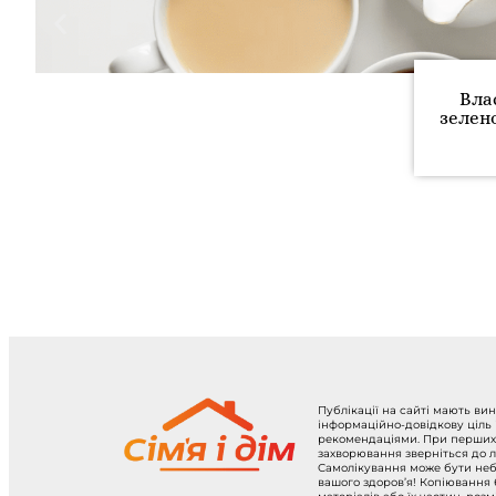
Вла
зелено
Публікації на сайті мають ви
інформаційно-довідкову ціль
рекомендаціями. При перших
захворювання зверніться до л
Самолікування може бути не
вашого здоров’я! Копіювання