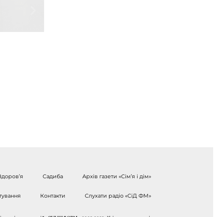
Здоров’я
Садиба
Архів газети «Сім’я і дім»
тування
Контакти
Слухати радіо «СіД ФМ»