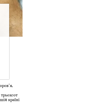
оров’я,
 трьохсот
шій країні