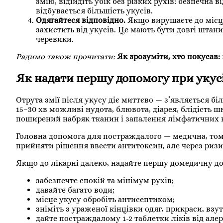
змію, відійдіть убік без різких рухів: безпечна 
відбувається більшість укусів.
Одягайтеся відповідно.
Якщо вирушаєте до місце
захистить від укусів. Це мають бути довгі штани
черевики.
Радимо також прочитати:
Як зрозуміти, хто покусав:
Як надати першу допомогу при укусі
Отрута змії після укусу діє миттєво — з’являється бі
15–30 хв можливі нудота, блювота, діарея, блідість 
поширений набряк тканин і запалення лімфатичних в
Головна допомога для постраждалого — медична, том
прийняти рішення ввести антитоксин, але через риз
Якщо до лікарні далеко, надайте першу домедичну 
забезпечте спокій та мінімум рухів;
давайте багато води;
місце укусу обробіть антисептиком;
зніміть з ураженої кінцівки одяг, прикраси, взут
дайте постраждалому 1-2 таблетки ліків від алерг