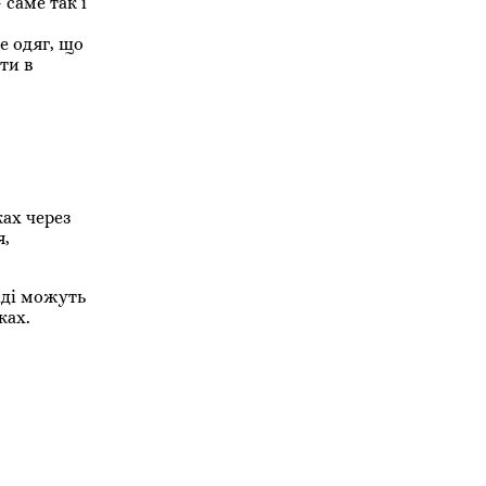
 саме так і
е одяг, що
ти в
ках через
я,
аді можуть
ках.