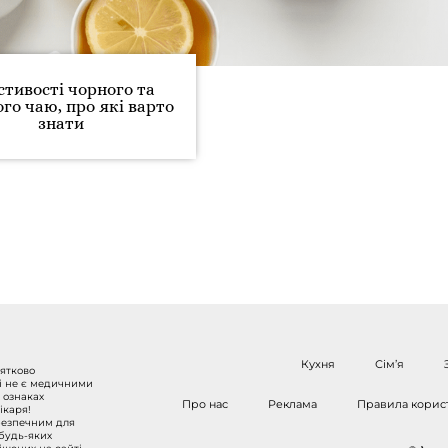
стивості чорного та
го чаю, про які варто
знати
Кухня
Сім’я
нятково
 і не є медичними
 ознаках
Про нас
Реклама
Правила корис
ікаря!
безпечним для
 будь-яких