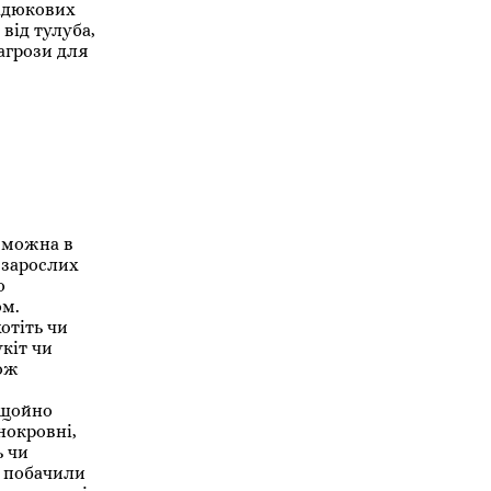
гадюкових
від тулуба,
загрози для
в можна в
я зарослих
о
ом.
отіть чи
кіт чи
тож
 щойно
нокровні,
ь чи
и побачили