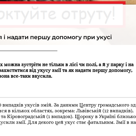
ся і надати першу допомогу при укусі
 можна зустріти не тільки в лісі чи полі, а й у парку і на
 захиститися від укусу змії та як надати першу допомогу,
она все-таки вкусила.
20 випадків укусів змій. За даними Центру громадського зд
ся в кількох областях, зокрема: Львівській (12 випадків),
 та Кіровоградській (1 випадок). Щороку в Україні близько
сили змії. Для декого цей укус стає фатальним. Змії в на