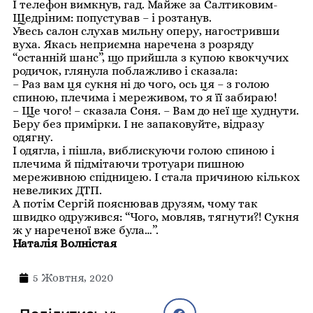
І телефон вимкнув, гад. Майже за Салтиковим-
Щедріним: попустував – і розтанув.
Увесь салон слухав мильну оперу, нагостривши
вуха. Якась неприємна наречена з розряду
“останній шанс”, що прийшла з купою квокчучих
родичок, глянула поблажливо і сказала:
– Раз вам ця сукня ні до чого, ось ця – з голою
спиною, плечима і мереживом, то я її забираю!
– Ще чого! – сказала Соня. – Вам до неї ще худнути.
Беру без примірки. І не запаковуйте, відразу
одягну.
І одягла, і пішла, виблискуючи голою спиною і
плечима й підмітаючи тротуари пишною
мереживною спідницею. І стала причиною кількох
невеликих ДТП.
А потім Сергій пояснював друзям, чому так
швидко одружився: “Чого, мовляв, тягнути?! Сукня
ж у нареченої вже була…”.
Наталія Волністая
5 Жовтня, 2020