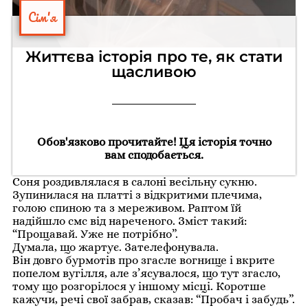
Сім'я
Життєва історія про те, як стати
щасливою
Обов'язково прочитайте! Ця історія точно
вам сподобається.
Соня роздивлялася в салоні весільну сукню.
Зупинилася на платті з відкритими плечима,
голою спиною та з мереживом. Раптом їй
надійшло смс від нареченого. Зміст такий:
“Прощавай. Уже не потрібно”.
Думала, що жартує. Зателефонувала.
Він довго бурмотів про згасле вогнище і вкрите
попелом вугілля, але з’ясувалося, що тут згасло,
тому що розгорілося у іншому місці. Коротше
кажучи, речі свої забрав, сказав: “Пробач і забудь”.