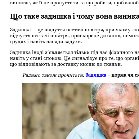
виникає, як її не пропустити та що робити, щоб запо
Що таке задишка і чому вона виника
Задишка — це відчуття нестачі повітря, при якому л
відчуття нестачі повітря, прискорене дихання, немож
грудях і навіть напади задухи.
Задишка іноді з’являється тільки під час фізичного
навіть у стані спокою. Це сигналізує про те, що орга
що відповідають за доставку кисню до тканин.
Радимо також прочитати:
Задишка
– норма чи с