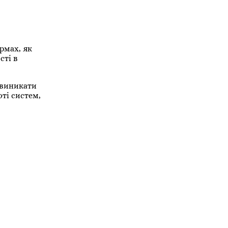
рмах, як
сті в
 виникати
ті систем,