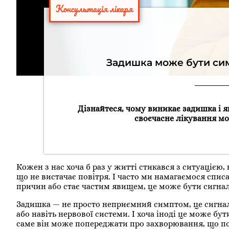
Консультація лікаря
Задишка може бути си
Дізнайтеся, чому виникає задишка і я
своєчасне лікування мо
Кожен з нас хоча б раз у житті стикався з ситуацією,
що не вистачає повітря. І часто ми намагаємося спис
причин або стає частим явищем, це може бути сигна
Задишка — не просто неприємний симптом, це сигнал,
або навіть нервової системи. І хоча іноді це може бу
саме він може попереджати про захворювання, що по