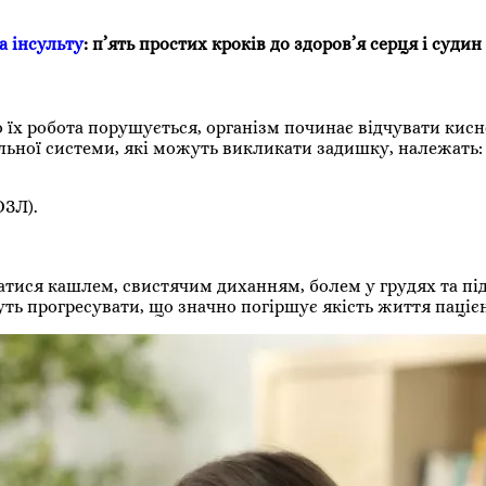
а інсульту
: п’ять простих кроків до здоров’я серця і судин
 їх робота порушується, організм починає відчувати кисн
ьної системи, які можуть викликати задишку, належать:
ОЗЛ).
тися кашлем, свистячим диханням, болем у грудях та п
ь прогресувати, що значно погіршує якість життя пацієн