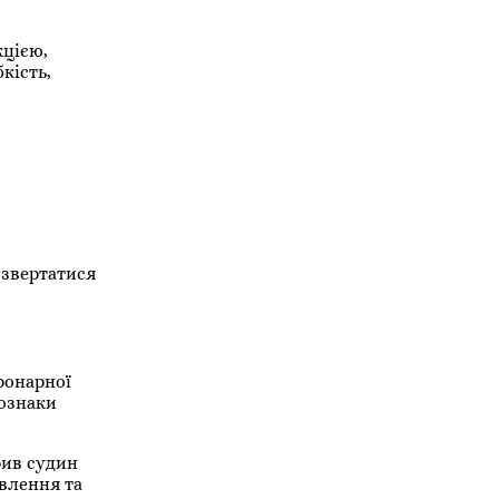
кцією,
кість,
 звертатися
ронарної
 ознаки
рив судин
влення та