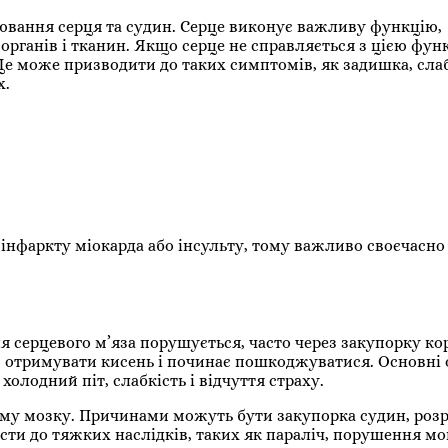
вання серця та судин. Серце виконує важливу функцію,
органів і тканин. Якщо серце не справляється з цією фун
е може призводити до таких симптомів, як задишка, слаб
х.
інфаркту міокарда або інсульту, тому важливо своєчасно
я серцевого м’яза порушується, часто через закупорку ко
тає отримувати кисень і починає пошкоджуватися. Основні
олодний піт, слабкість і відчуття страху.
ому мозку. Причинами можуть бути закупорка судин, роз
сти до тяжких наслідків, таких як параліч, порушення мо