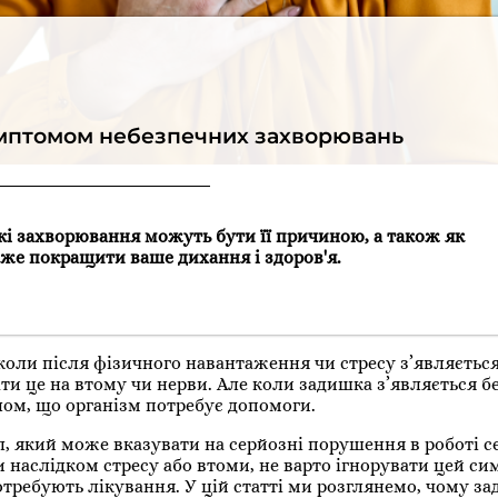
мптомом небезпечних захворювань
кі захворювання можуть бути її причиною, а також як
же покращити ваше дихання і здоров'я.
 коли після фізичного навантаження чи стресу з’являється
ати це на втому чи нерви. Але коли задишка з’являється 
лом, що організм потребує допомоги.
 який може вказувати на серйозні порушення в роботі се
ти наслідком стресу або втоми, не варто ігнорувати цей си
требують лікування. У цій статті ми розглянемо, чому з