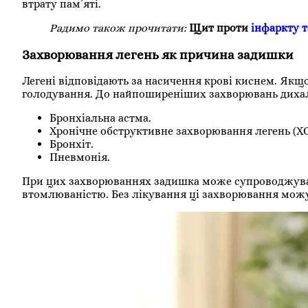
втрату пам’яті.
Радимо також прочитати:
Щит проти
інфаркту т
Захворювання легень як причина задишки
Легені відповідають за насичення крові киснем. Якщо
голодування. До найпоширеніших захворювань дихал
Бронхіальна астма.
Хронічне обструктивне захворювання легень (Х
Бронхіт.
Пневмонія.
При цих захворюваннях задишка може супроводжува
втомлюваністю. Без лікування ці захворювання можут