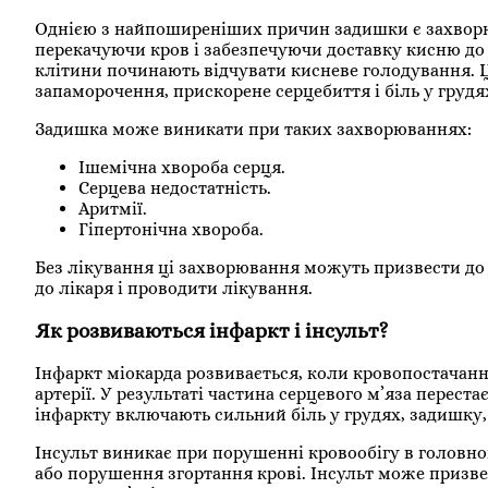
Однією з найпоширеніших причин задишки є захворю
перекачуючи кров і забезпечуючи доставку кисню до 
клітини починають відчувати кисневе голодування. Ц
запаморочення, прискорене серцебиття і біль у грудя
Задишка може виникати при таких захворюваннях:
Ішемічна хвороба серця.
Серцева недостатність.
Аритмії.
Гіпертонічна хвороба.
Без лікування ці захворювання можуть призвести до 
до лікаря і проводити лікування.
Як розвиваються інфаркт і інсульт?
Інфаркт міокарда розвивається, коли кровопостачанн
артерії. У результаті частина серцевого м’яза перес
інфаркту включають сильний біль у грудях, задишку, х
Інсульт виникає при порушенні кровообігу в головн
або порушення згортання крові. Інсульт може призве