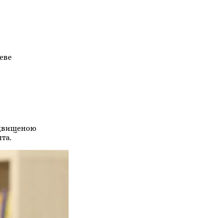
еве
ідвищеною
та.