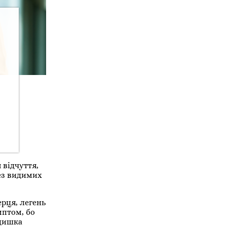
 відчуття,
без видимих
рця, легень
мптом, бо
адишка