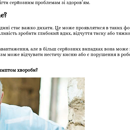
бігти серйозним проблемам зі здоров’ям.
є?
юдині стає важко дихати. Це може проявлятися в таких фо
ливість зробити глибокий вдих, відчуття тиску або тяжко
 навантаження, але в більш серйозних випадках вона може
нізм може відчувати нестачу кисню або є порушення в робо
имптом хвороби?