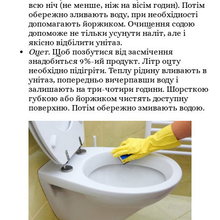
всю ніч (не менше, ніж на вісім годин). Потім
обережно зливають воду, при необхідності
допомагають йоржиком. Очищення содою
допоможе не тільки усунути наліт, але і
якісно відбілити унітаз.
Оцет.
Щоб позбутися від засмічення
знадобиться 9%-ий продукт. Літр оцту
необхідно підігріти. Теплу рідину вливають в
унітаз, попередньо вичерпавши воду і
залишають на три-чотири години. Шорсткою
губкою або йоржиком чистять доступну
поверхню. Потім обережно змивають водою.