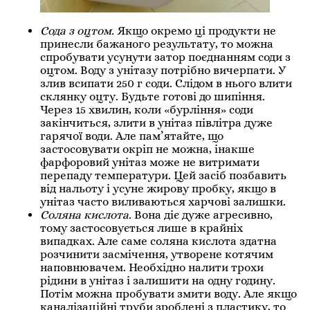
Сода з оцтом.
Якщо окремо ці продукти не
принесли бажаного результату, то можна
спробувати усунути затор поєднанням соди з
оцтом. Воду з унітазу потрібно вичерпати. У
злив всипати 250 г соди. Слідом в нього влити
склянку оцту. Будьте готові до шипіння.
Через 15 хвилин, коли «бурління» соди
закінчиться, злити в унітаз півлітра дуже
гарячої води. Але пам’ятайте, що
застосовувати окріп не можна, інакше
фарфоровий унітаз може не витримати
перепаду температури. Цей засіб позбавить
від нальоту і усуне жирову пробку, якщо в
унітаз часто виливаються харчові залишки.
Соляна кислота.
Вона діє дуже агресивно,
тому застосовується лише в крайніх
випадках. Але саме соляна кислота здатна
розчинити засмічення, утворене котячим
наповнювачем. Необхідно налити трохи
рідини в унітаз і залишити на одну годину.
Потім можна пробувати змити воду. Але якщо
каналізаційні труби зроблені з пластику, то