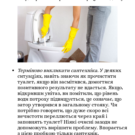
Терміново викликати сантехніка.
У деяких
ситуаціях, навіть знаючи як прочистити
туалет, якщо він засмітився, домогтися
позитивного результату не вдасться. Якщо,
відкривши унітаз, ви помітили, що рівень
води потроху підвищується, це означає, що
затор утворився в загальному стояку. Чи
потрібно говорити, що дуже скоро всі
нечистоти переллються через край і
заповнять туалет? Ніякі очисні заходи не
допоможуть вирішити проблему. Впорається
з цією пробкою тільки сантехнік,