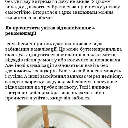
без унітазу витримати добу не вийде. У цьому
випадку доводиться братися за прочистку унітазу
самостійно. Впоратися з цим завданням можна
кількома способами.
Як прочистити унітаз від засмічення: 4
рекомендації
Існує безліч причин, здатних призвести до
забивання каналізації. Це може бути неправильна
експлуатація унітазу: викидання в нього сміття,
відходів після ремонту або котячого наповнювача.
Але іноді каналізація забивається навіть без
«допомоги» господарів. Внести свій внесок можуть
і сусіди. А іноді засмічення виникає через неякісну,
занадто жорстку воду, яка забезпечує поступове
відкладення на трубах нальоту. Тоді і виникає
гостра потреба розібратися, як самостійно
прочистити унітаз, якщо він забився.