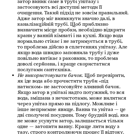
затор виник саме в трубі унітазу і
застосовують всі доступні методи її
очищення. Такий підхід не зовсім правильний.
Адже затор міг виникнути значно далі, в
каналізаційній трубі. Щоб приблизно
визначити місце пробки, необхідно відкрити
крани у ванній кімнаті і на кухні. Якщо вода
нормально стікає і не затримується в трубі,
то проблема дійсно в сплетеннях унітазу. Але
якщо вода швидко заповнила трубу і дуже
повільно витікає з раковини, то проблема
доволі серйозна, і краще скористатися
послугами сантехніка.
Не використовувати бачок.
Щоб перевірити,
як іде вода або прочистити труби «під
натиском» не застосовуйте зливний бачок.
Якщо затор в унітазі надто потужний, то вся
вода, змішана з нечистотами, може вилитися
через унітаз прямо на підлогу. Можливе і
інше неприємне явище. Ванна та унітаз — це
дві сполучені посудини. Тому брудній воді, яка
не може усунути затор, залишається тільки
одне — затопити ванну. Краще лити воду з
тазу, строго контролюючи процес її відтоку.