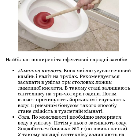
Найбільш поширені та ефективні народні засоби:
Лимонна кислота.
Вона якісно усуває сечовий
камінь і наліт на трубах. Рекомендується
засипати в унітаз три столових ложки
лимонної кислоти. В такому стані залишають
сантехніку на три-чотири години. Потім
клозет прочищають йоржиком і спускають
воду. Приємним бонусом такого способу
стане свіжість в туалетній кімнаті.
Сода.
По можливості необхідно вичерпати
воду з унітазу. Потім у нього засипають соду.
Знадобиться близько 250 г (половина пачки).
У такому вигляді сантехніку залишають на