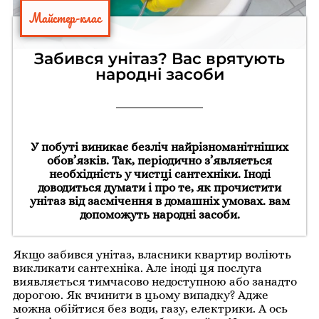
Майстер-клас
Забився унітаз? Вас врятують
народні засоби
У побуті виникає безліч найрізноманітніших
обов’язків. Так, періодично з’являється
необхідність у чистці сантехніки. Іноді
доводиться думати і про те, як прочистити
унітаз від засмічення в домашніх умовах. вам
допоможуть народні засоби.
Якщо забився унітаз, власники квартир воліють
викликати сантехніка. Але іноді ця послуга
виявляється тимчасово недоступною або занадто
дорогою. Як вчинити в цьому випадку? Адже
можна обійтися без води, газу, електрики. А ось