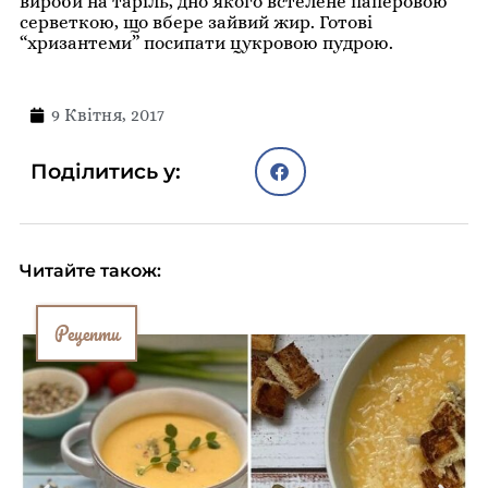
вироби на таріль, дно якого встелене паперовою
серветкою, що вбере зайвий жир. Готові
“хризантеми” посипати цукровою пудрою.
9 Квітня, 2017
Поділитись у:
Читайте також:
Рецепти