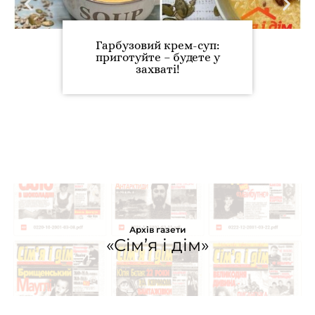
Гарбузовий крем-суп:
приготуйте – будете у
захваті!
Архів газети
«Сім’я і дім»