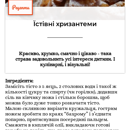
Рецепти
Їстівні хризантеми
Красиво, хрумко, смачно і цікаво - така
страва задовольнить усі інтереси дитини. І
кулінарні, і візуальні!
Інгредієнти
:
Замісіть тісто з 5 яєць, 2 столових води і такої ж
кількості цукру та спирту (чи горілки), додавши
сіль на кінчику ножа і стільки борошна, щоб
можна було дуже тонко розкачати тісто.
Малою склянкою вирізати кружальця, гострим
ножем зробити по краях “бахрому” і з’єднати
попарно, притиснувши посередині пальцем.
Смажити в киплячій олії, викладаючи готові