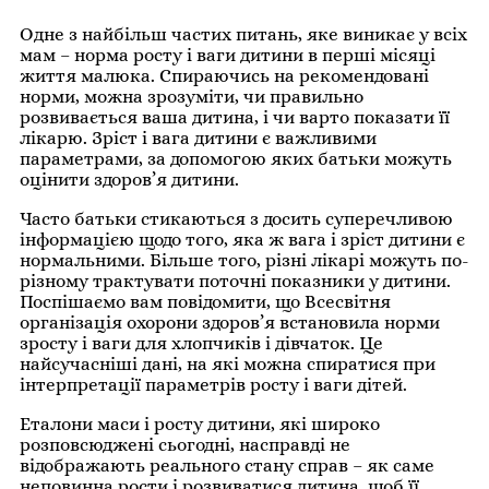
Одне з найбільш частих питань, яке виникає у всіх
мам – норма росту і ваги дитини в перші місяці
життя малюка. Спираючись на рекомендовані
норми, можна зрозуміти, чи правильно
розвивається ваша дитина, і чи варто показати її
лікарю. Зріст і вага дитини є важливими
параметрами, за допомогою яких батьки можуть
оцінити здоров’я дитини.
Часто батьки стикаються з досить суперечливою
інформацією щодо того, яка ж вага і зріст дитини є
нормальними. Більше того, різні лікарі можуть по-
різному трактувати поточні показники у дитини.
Поспішаємо вам повідомити, що Всесвітня
організація охорони здоров’я встановила норми
зросту і ваги для хлопчиків і дівчаток. Це
найсучасніші дані, на які можна спиратися при
інтерпретації параметрів росту і ваги дітей.
Еталони маси і росту дитини, які широко
розповсюджені сьогодні, насправді не
відображають реального стану справ – як саме
неповинна рости і розвиватися дитина, щоб її