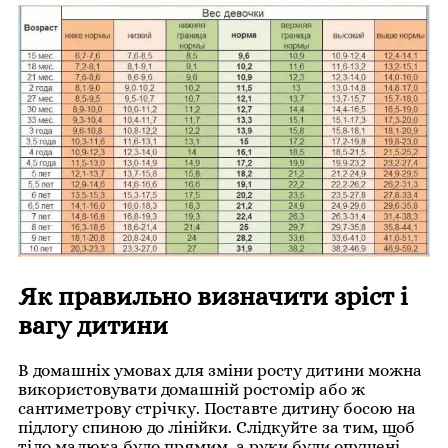
Як правильно визначити зріст і
вагу дитини
В домашніх умовах для зміни росту дитини можна
використовувати домашній ростомір або ж
сантиметрову стрічку. Поставте дитину босою на
підлогу спиною до лінійки. Слідкуйте за тим, щоб
тіло малюка було прямим, а руки були опущені