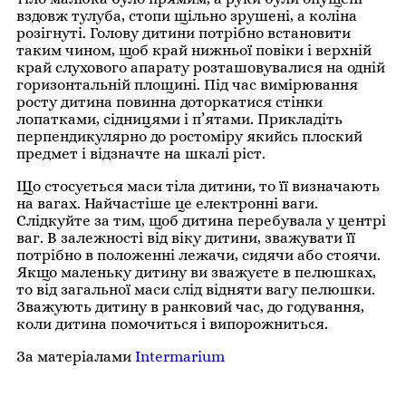
вздовж тулуба, стопи щільно зрушені, а коліна
розігнуті. Голову дитини потрібно встановити
таким чином, щоб край нижньої повіки і верхній
край слухового апарату розташовувалися на одній
горизонтальній площині. Під час вимірювання
росту дитина повинна доторкатися стінки
лопатками, ciдницями і п’ятами. Прикладіть
перпендикулярно до ростоміру якийсь плоский
предмет і відзначте на шкалі ріст.
Що стосується маси тіла дитини, то її визначають
на вагах. Найчастіше це електронні ваги.
Слідкуйте за тим, щоб дитина перебувала у центрі
ваг. В залежності від віку дитини, зважувати її
потрібно в положенні лежачи, сидячи або стоячи.
Якщо маленьку дитину ви зважуєте в пелюшках,
то від загальної маси слід відняти вагу пелюшки.
Зважують дитину в ранковий час, до годування,
коли дитина помочиться і випорожниться.
За матеріалами
Intermarium