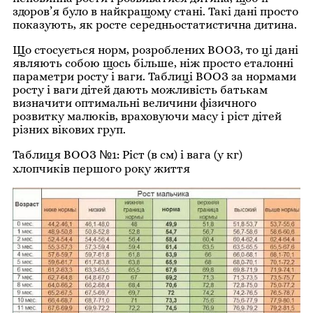
здоров’я було в найкращому стані. Такі дані просто
показують, як росте середньостатистична дитина.
Що стосується норм, розроблених ВООЗ, то ці дані
являють собою щось більше, ніж просто еталонні
параметри росту і ваги. Таблиці ВООЗ за нормами
росту і ваги дітей дають можливість батькам
визначити оптимальні величини фізичного
розвитку малюків, враховуючи масу і ріст дітей
різних вікових груп.
Таблиця ВООЗ №1: Ріст (в см) і вага (у кг)
хлопчиків першого року життя