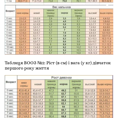
Таблиця ВООЗ №2: Ріст (в см) і вага (у кг) дівчаток
першого року життя