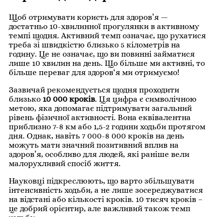
Щоб отримувати користь для здоров’я —
достатньо 10-хвилинної прогулянки в активному
темпі щодня. Активний темп означає, що рухатися
треба зі швидкістю близько 5 кілометрів на
годину. Це не означає, що ви повинні займатися
лише 10 хвилин на день. Що більше ми активні, то
більше переваг для здоров‘я ми отримуємо!
Зазвичай рекомендується щодня проходити
близько
10 000 кроків
. Ця цифра є символічною
метою, яка допомагає підтримувати загальний
рівень фізичної активності. Вона еквівалентна
приблизно 7-8 км або 1,5-2 години ходьби протягом
дня. Однак, навіть 7 000-8 000 кроків на день
можуть мати значний позитивний вплив на
здоров’я, особливо для людей, які раніше вели
малорухливий спосіб життя.
Науковці підкреслюють, що варто збільшувати
інтенсивність ходьби, а не лише зосереджуватися
на відстані або кількості кроків. 10 тисяч кроків –
це добрий орієнтир, але важливий також темп