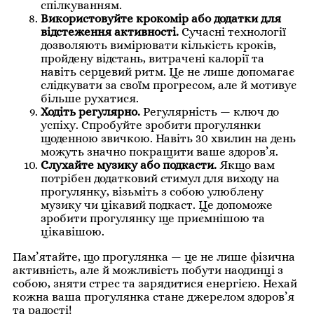
спілкуванням.
Використовуйте крокомір або додатки для
відстеження активності.
Сучасні технології
дозволяють вимірювати кількість кроків,
пройдену відстань, витрачені калорії та
навіть серцевий ритм. Це не лише допомагає
слідкувати за своїм прогресом, але й мотивує
більше рухатися.
Ходіть регулярно.
Регулярність — ключ до
успіху. Спробуйте зробити прогулянки
щоденною звичкою. Навіть 30 хвилин на день
можуть значно покращити ваше здоров’я.
Слухайте музику або подкасти.
Якщо вам
потрібен додатковий стимул для виходу на
прогулянку, візьміть з собою улюблену
музику чи цікавий подкаст. Це допоможе
зробити прогулянку ще приємнішою та
цікавішою.
Пам’ятайте, що прогулянка — це не лише фізична
активність, але й можливість побути наодинці з
собою, зняти стрес та зарядитися енергією. Нехай
кожна ваша прогулянка стане джерелом здоров’я
та радості!