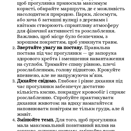
щоб прогулянка приносила максимум
користі, обирайте маршрути, де є можливість
насолодитися природою. Парки, лісосмуги,
або хоча б затишні вулиці з деревами і
квітами створюють сприятливу атмосферу
для фізичної активності та розслаблення.
Важливо, щоб місце було безпечним, з
хорошим покриттям, щоб уникнути травм.
Звертайте увагу на поставу.
Правильна
постава під час прогулянки — це запорука
здорового хребта і зменшення навантаження
на суглоби. Тримайте спину рівною, плечі
розслабленими, голову піднятою. Крокуйте
впевнено, але не напружуючи м’язи.
Дихайте свідомо.
Глибоке і рівне дихання під
час прогулянки забезпечує достатню
кількість кисню, покращує кровообіг і сприяє
розслабленню. Спробуйте практикувати
дихання животом: на вдиху намагайтеся
наповнювати повітрям не тільки груди, але й
живіт.
Змінюйте темп.
Для того, щоб прогулянка
мала максимальний позитивний вплив на
серцево-судинну систему, змінюйте темп