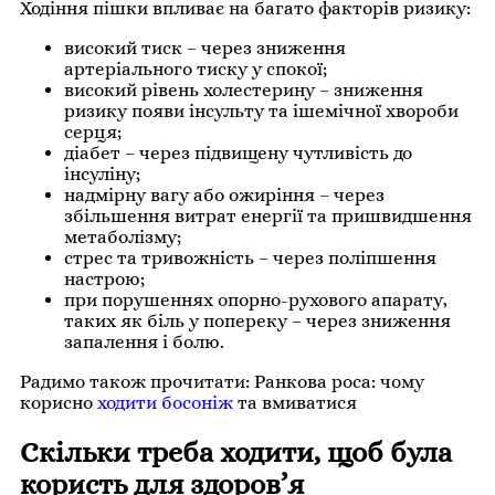
Ходіння пішки впливає на багато факторів ризику:
високий тиск – через зниження
артеріального тиску у спокої;
високий рівень холестерину – зниження
ризику появи інсульту та ішемічної хвороби
серця;
діабет – через підвищену чутливість до
інсуліну;
надмірну вагу або ожиріння – через
збільшення витрат енергії та пришвидшення
метаболізму;
стрес та тривожність – через поліпшення
настрою;
при порушеннях опорно-рухового апарату,
таких як біль у попереку – через зниження
запалення і болю.
Радимо також прочитати: Ранкова роса: чому
корисно
ходити босоніж
та вмиватися
Скільки треба ходити, щоб була
користь для здоров’я