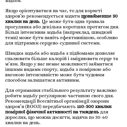
ходьби.
Якщо орієнтуватися на час, то для користі
здоров’ю рекомендується ходити
щонайменше 30
хвилин на день
. Це може бути одна тривала
прогулянка або декілька коротших протягом дня.
Більш інтенсивна ходьба (наприклад, швидкий
темп) може бути навіть ефективнішою, особливо
для підтримки серцево-судинної системи.
Швидка ходьба або ходьба з підйомами дозволяє
спалювати більше калорій і зміцнювати серце та
м’язи. Якщо у вас немає можливості займатися
іншими видами спорту, ходьба з помірною або
високою інтенсивністю може бути чудовим
способом залишатися активним.
Для отримання стабільного результату важливо
робити ходьбу регулярною частиною свого дня.
Рекомендації Всесвітньої організації охорони
здоров’я (ВООЗ) передбачають
150-300 хвилин
помірної фізичної активності на тиждень
для
дорослих, що можна досягти, ходячи по 30-60
хвилин на день.