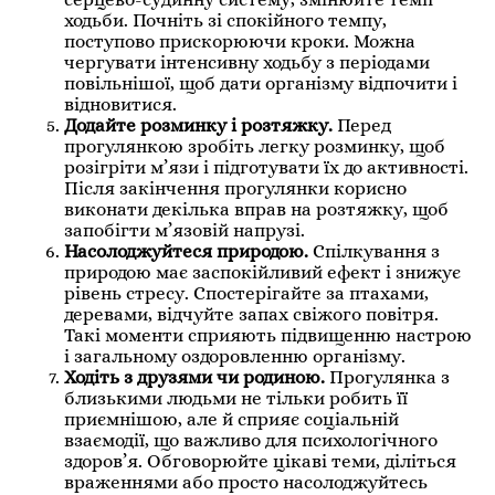
ходьби. Почніть зі спокійного темпу,
поступово прискорюючи кроки. Можна
чергувати інтенсивну ходьбу з періодами
повільнішої, щоб дати організму відпочити і
відновитися.
Додайте розминку і розтяжку.
Перед
прогулянкою зробіть легку розминку, щоб
розігріти м’язи і підготувати їх до активності.
Після закінчення прогулянки корисно
виконати декілька вправ на розтяжку, щоб
запобігти м’язовій напрузі.
Насолоджуйтеся природою.
Спілкування з
природою має заспокійливий ефект і знижує
рівень стресу. Спостерігайте за птахами,
деревами, відчуйте запах свіжого повітря.
Такі моменти сприяють підвищенню настрою
і загальному оздоровленню організму.
Ходіть з друзями чи родиною.
Прогулянка з
близькими людьми не тільки робить її
приємнішою, але й сприяє соціальній
взаємодії, що важливо для психологічного
здоров’я. Обговорюйте цікаві теми, діліться
враженнями або просто насолоджуйтесь