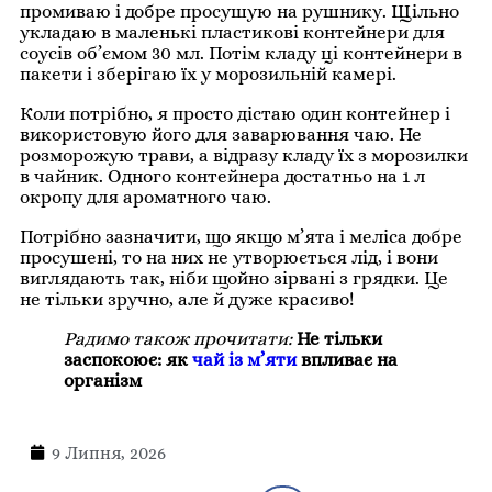
промиваю і добре просушую на рушнику. Щільно
укладаю в маленькі пластикові контейнери для
соусів об’ємом 30 мл. Потім кладу ці контейнери в
пакети і зберігаю їх у морозильній камері.
Коли потрібно, я просто дістаю один контейнер і
використовую його для заварювання чаю. Не
розморожую трави, а відразу кладу їх з морозилки
в чайник. Одного контейнера достатньо на 1 л
окропу для ароматного чаю.
Потрібно зазначити, що якщо м’ята і меліса добре
просушені, то на них не утворюється лід, і вони
виглядають так, ніби щойно зірвані з грядки. Це
не тільки зручно, але й дуже красиво!
Радимо також прочитати:
Не тільки
заспокоює: як
чай із м’яти
впливає на
організм
9 Липня, 2026