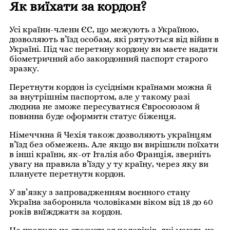
Як виїхати за кордон?
Усі країни-члени ЄС, що межують з Україною,
дозволяють в’їзд особам, які рятуються від війни в
Україні. Під час перетину кордону ви маєте надати
біометричний або закордонний паспорт старого
зразку.
Перетнути кордон із сусідніми країнами можна й
за внутрішнім паспортом, але у такому разі
людина не зможе пересуватися Євросоюзом й
повинна буде оформити статус біженця.
Німеччина й Чехія також дозволяють українцям
в’їзд без обмежень. Але якщо ви вирішили поїхати
в інші країни, як-от Італія або Франція, зверніть
увагу на правила в’їзду у ту країну, через яку ви
плануєте перетнути кордон.
У зв’язку з запровадженням воєнного стану
Україна заборонила чоловіками віком від 18 до 60
років виїжджати за кордон.