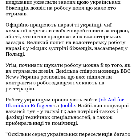
нещодавно ухвалили закони щодо українських
біженців, дозвіл на роботу поки що мало хто
отримав.
Офіційно працюють наразі ті українці, чиї
компанії перевели своїх співробітників за кордон,
або ті, хто почав працювати на волонтерських
засадах. Великий попит на волонтерську роботу
наразі є у місцях зустрічі біженців, насамперед у
Польщі.
Утім, починати шукати роботу можна й до того, як
ви отримали дозвіл. Декілька співрозмовниць BBC
News Україна розповіли, що вже підписали
контракти з роботодавцем і чекають на
реєстрацію.
Роботу українцям пропонують сайти
Job Aid for
Ukrainian Refugees
та
Jooble
. Найбільш популярні
вакансії тут – у галузі IT, але потрібні також і
фахівці технічних спеціальностей, а також
прибиральниці та помічниці.
“Оскільки серед українських переселенців багато