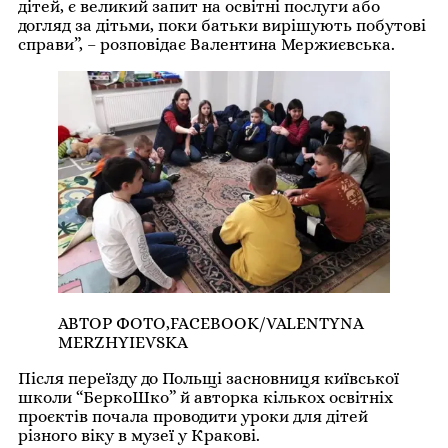
дітей, є великий запит на освітні послуги або
догляд за дітьми, поки батьки вирішують побутові
справи”, – розповідає Валентина Мержиєвська.
АВТОР ФОТО,
FACEBOOK/VALENTYNA
MERZHYIEVSKA
Після переїзду до Польщі засновниця київської
школи “БеркоШко” й авторка кількох освітніх
проєктів почала проводити уроки для дітей
різного віку в музеї у Кракові.