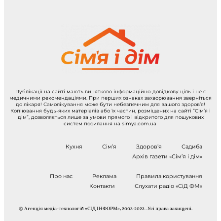
Публікації на сайті мають винятково інформаційно-довідкову ціль і не є
медичними рекомендаціями. При перших ознаках захворювання зверніться
до лікаря! Самолікування може бути небезпечним для вашого здоров’я!
Копіювання будь-яких матеріалів або їх частин, розміщених на сайті “Сім’я і
дім”, дозволяється лише за умови прямого і відкритого для пошукових
систем посилання на simya.com.ua
Кухня
Сім’я
Здоров’я
Садиба
Архів газети «Сім’я і дім»
Про нас
Реклама
Правила користування
Контакти
Слухати радіо «СіД ФМ»
© Агенція медіа-технологій «СІД ІНФОРМ», 2003-2023 . Усі права захищені.