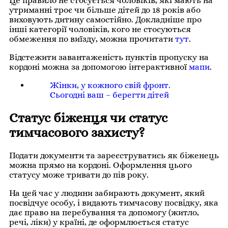
Це правило не стосується чоловіків, які мають на
утриманні троє чи більше дітей до 18 років або
виховують дитину самостійно. Докладніше про
інші категорії чоловіків, кого не стосуються
обмеження по виїзду, можна прочитати
тут
.
Відстежити завантаженість пунктів пропуску на
кордоні можна за допомогою інтерактивної
мапи
.
Жінки, у кожного свій фронт.
Сьогодні ваш – берегти дітей
Статус біженця чи статус
тимчасового захисту?
Подати документи та зареєструватись як біженець
можна прямо на кордоні. Оформлення цього
статусу може тривати до пів року.
На цей час у людини забирають документ, який
посвідчує особу, і видають тимчасову посвідку, яка
дає право на перебування та допомогу (житло,
речі, ліки) у країні, де оформлюється статус