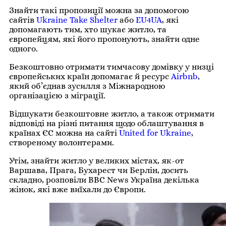
Знайти такі пропозиції можна за допомогою
сайтів
Ukraine Take Shelter
або
EU4UA
, які
допомагають тим, хто шукає житло, та
європейцям, які його пропонують, знайти одне
одного.
Безкоштовно отримати тимчасову домівку у низці
європейських країн допомагає й ресурс
Airbnb
,
який об’єднав зусилля з Міжнародною
організацією з міграції.
Відшукати безкоштовне житло, а також отримати
відповіді на різні питання щодо облаштування в
країнах ЄС можна на сайті
United for Ukraine
,
створеному волонтерами.
Утім, знайти житло у великих містах, як-от
Варшава, Прага, Бухарест чи Берлін, досить
складно, розповіли BBC News Україна декілька
жінок, які вже виїхали до Європи.