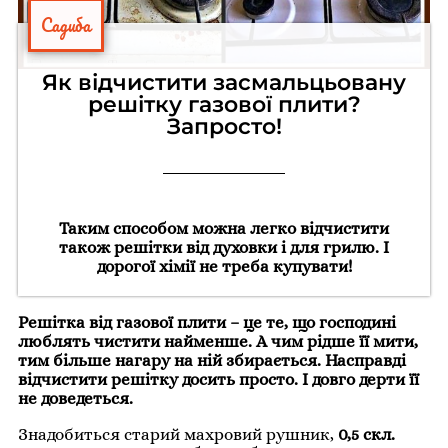
Садиба
Як відчистити засмальцьовану
решітку газової плити?
Запросто!
Таким способом можна легко відчистити
також решітки від духовки і для грилю. І
дорогої хімії не треба купувати!
Решітка від газової плити – це те, що господині
люблять чистити найменше. А чим рідше її мити,
тим більше нагару на ній збирається. Насправді
відчистити решітку досить просто. І довго дерти її
не доведеться.
Знадобиться старий махровий рушник,
0,5 скл.