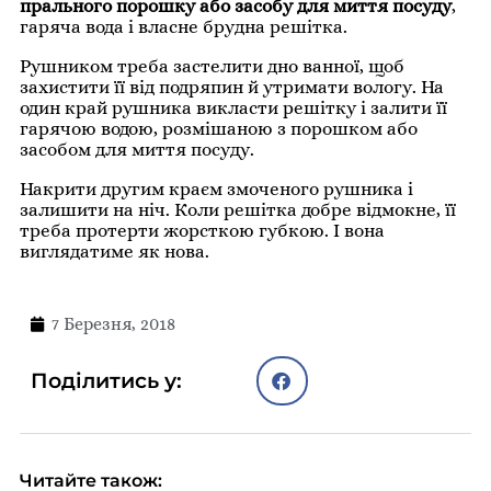
прального порошку або засобу для миття посуду
,
гаряча вода і власне брудна решітка.
Рушником треба застелити дно ванної, щоб
захистити її від подряпин й утримати вологу. На
один край рушника викласти решітку і залити її
гарячою водою, розмішаною з порошком або
засобом для миття посуду.
Накрити другим краєм змоченого рушника і
залишити на ніч. Коли решітка добре відмокне, її
треба протерти жорсткою губкою. І вона
виглядатиме як нова.
7 Березня, 2018
Поділитись у:
Читайте також: