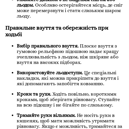
льодом.
Особливо остерігайтеся місць, де сніг
може перемерзнути і стати слизьким шаром
льоду.
Правильне взуття та обережність при
ходьбі
Вибір правильного взуття.
Плоске взуття з
гумовою рельєфною підошвою надає кращу
зчеплювальність з льодом, ніж шкіряне або
взуття на високих підборах.
Використовуйте льодоступи.
Це спеціальні
накладки, які можна прикріпити до взуття і
які допомагають запобігти ковзанню.
Кроки та рухи.
Ходіть повільно, короткими
кроками, щоб зберігати рівновагу. Ступайте
на всю підошву і не бігайте по слизькому.
Тримайте руки вільними.
Не носіть руки в
кишенях, щоб мати можливість утримати
рівновагу. Якщо є можливість, тримайтеся за