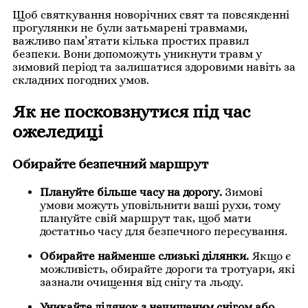
Щоб святкування новорічних свят та повсякденні
прогулянки не були затьмарені травмами,
важливо пам’ятати кілька простих правил
безпеки. Вони допоможуть уникнути травм у
зимовий період та залишатися здоровими навіть за
складних погодних умов.
Як не посковзнутися під час
ожеледиці
Обирайте безпечний маршрут
Плануйте більше часу на дорогу.
Зимові
умови можуть уповільнити ваші рухи, тому
плануйте свій маршрут так, щоб мати
достатньо часу для безпечного пересування.
Обирайте найменше слизькі ділянки.
Якщо є
можливість, обирайте дороги та тротуари, які
зазнали очищення від снігу та льоду.
Уникайте ділянок з нечищеним снігом або