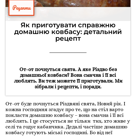
Рецепти
Як приготувати справжню
домашню ковбасу: детальний
рецепт
От-от почнуться свята. А яке Різдво без
домашньої ковбаси? Вона смачна і її всі
люблять. Ви теж можете її приготували. Ми
зібрали і рецепти, і поради.
От-от буде почнуться Різдвяні свята, Новий рік. І
кожна господиня згадує про те, що на стіл варто
покласти домашню ковбасу – вона смачна і її всі
люблять. І це стосується не тільки тих, хто живе у
селі та годує кабанчика. Дедалі частіше домашню
ковбасу готують міські господині. Бо від неї