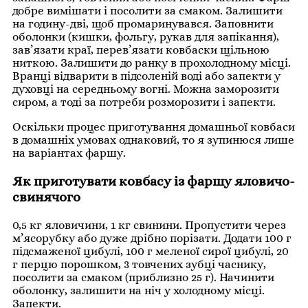
добре вимішати і посолити за смаком. Залишити
на годину-дві, щоб промаринувався. Заповнити
оболонки (кишки, фольгу, рукав для запікання),
зав’язати краї, перев’язати ковбаски щільною
ниткою. Залишити до ранку в прохолодному місці.
Вранці відварити в підсоленій воді або запекти у
духовці на середньому вогні. Можна заморозити
сиром, а тоді за потреби розморозити і запекти.
Оскільки процес приготування домашньої ковбаси
в домашніх умовах однаковий, то я зупинюся лише
на варіантах фаршу.
Як приготувати ковбасу із фаршу яловичо-
свинячого
0,5 кг яловичини, 1 кг свинини. Пропустити через
м’ясорубку або дуже дрібно порізати. Додати 100 г
підсмаженої цибулі, 100 г меленої сирої цибулі, 20
г перцю порошком, 3 товчених зубці часнику,
посолити за смаком (приблизно 25 г). Начинити
оболонку, залишити на ніч у холодному місці.
Запекти.