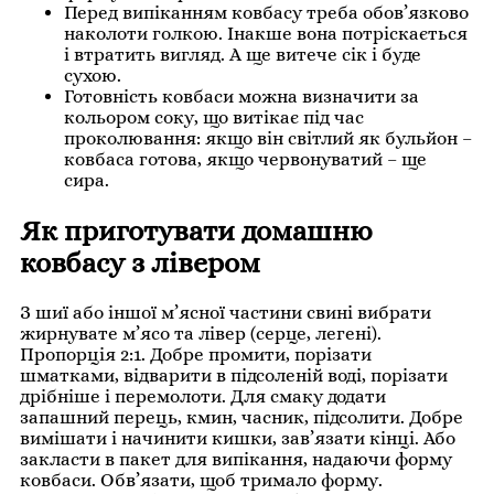
Перед випіканням ковбасу треба обов’язково
наколоти голкою. Інакше вона потріскається
і втратить вигляд. А ще витече сік і буде
сухою.
Готовність ковбаси можна визначити за
кольором соку, що витікає під час
проколювання: якщо він світлий як бульйон –
ковбаса готова, якщо червонуватий – ще
сира.
Як приготувати домашню
ковбасу з лівером
З шиї або іншої м’ясної частини свині вибрати
жирнувате м’ясо та лівер (серце, легені).
Пропорція 2:1. Добре промити, порізати
шматками, відварити в підсоленій воді, порізати
дрібніше і перемолоти. Для смаку додати
запашний перець, кмин, часник, підсолити. Добре
вимішати і начинити кишки, зав’язати кінці. Або
закласти в пакет для випікання, надаючи форму
ковбаси. Обв’язати, щоб тримало форму.