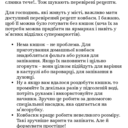
слинка тече!.. Тож шукають перевірені рецепти.
Для господинь, які живуть у місті, важливо мати
доступний перевірений рецепт ковбаси. І бажано,
щоб її можна було готувати без кишок (хоча їх за
потреби можна придбати на ярмарках і навіть у
м’ясних відділах супермаркетів).
Нема кишок – не проблема. Для
приготування домашньої ковбаси
знадобляться фольга або рукав для
запікання. Якщо їх наповнити і щільно
згорнути – вони цілком підійдуть для варіння
в каструлі або пароварці, для запікання в
духовці.
Ну а якщо вам вдалося роздобути кишки, то
промийте їх декілька разів у підсоленій воді,
потріть руками і використовуйте для
начинки. Зручно це робити за допомогою
спеціальної насадки, яка одягається на
м’ясорубку.
Ковбаски краще робити невеликого розміру.
Такі зручніше варити та запікати. Але й
формувати простіше!