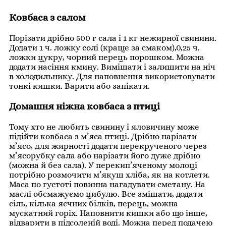
Ковбаса з салом
Порізати дрібно 500 г сала і 1 кг нежирної свинини.
Додати 1 ч. ложку солі (краще за смаком),0,25 ч.
ложки цукру, чорний перець порошком. Можна
додати насіння кмину. Вимішати і залишити на ніч
в холодильнику. Для наповнення використовувати
тонкі кишки. Варити або запікати.
Домашня ніжна ковбаса з птиці
Тому хто не любить свинину і яловичину може
підійти ковбаса з м’яса птиці. Дрібно нарізати
м’ясо, для жирності додати перекрученого через
м’ясорубку сала або нарізати його дуже дрібно
(можна й без сала). У перекип’яченому молоці
потрібно розмочити м’якуш хліба, як на котлети.
Маса по густоті повинна нагадувати сметану. На
маслі обсмажуємо цибулю. Все змішати, додати
сіль, кілька яєчних білків, перець, можна
мускатний горіх. Наповнити кишки або що інше,
відварити в підсоленій воді. Можна перед подачею