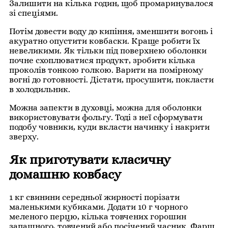
Залишити на кілька годин, щоб промаринувалося
зі спеціями.
Потім довести воду до кипіння, зменшити вогонь і
акуратно опустити ковбаски. Краще робити їх
невеликими. Як тільки під поверхнею оболонки
почне схоплюватися продукт, зробити кілька
проколів тонкою голкою. Варити на помірному
вогні до готовності. Дістати, просушити, покласти
в холодильник.
Можна запекти в духовці, можна для оболонки
використовувати фольгу. Тоді з неї сформувати
подобу човники, куди вкласти начинку і накрити
зверху.
Як приготувати класичну
домашню ковбасу
1 кг свинини середньої жирності порізати
маленькими кубиками. Додати 10 г чорного
меленого перцю, кілька товчених горошин
запашного, товчений або посічений часник. Фарш