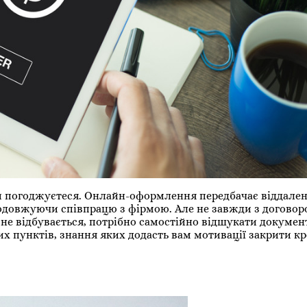
ви погоджуєтеся. Онлайн-оформлення передбачає віддален
родовжуючи співпрацю з фірмою. Але не завжди з договор
е відбувається, потрібно самостійно відшукати документ
х пунктів, знання яких додасть вам мотивації закрити к