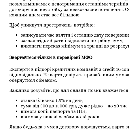
позичальниками є недотримання останніми термінів
договору про неустойку за несвоєчасне погашення. С
кожним днем ​​стає все більшою.
Щоб уникнути прострочень, потрібно:
записувати час взяття і останню дату повернен
заздалегідь зібрати і відкласти потрібну суму;
виконати переказ мінімум за три дні до розраху
Звертайтеся тільки в перевірені МФО
Експерти в підборі кредитних компаній з credit-10.c
відповідально. Не варто довіряти привабливим умов
обернутися обманом.
Важливо розуміти, що для онлайн-позик вважається
ставка близько 1,5% на день;
сума від 300 до 15000 грн, дуже рідко – до 20 тис.
вимога копії паспорта та ІПН;
відмова у видачі особам до 18 років.
Якщо будь-яка з умов договору порушується, варто з