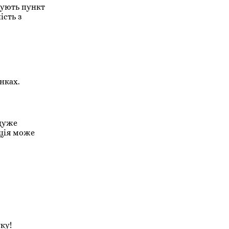
вують пункт
ість з
нках.
 дуже
иція може
ку!