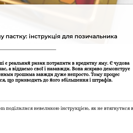
у пастку: інструкція для позичальника
і є реальний ризик потрапити в кредитну яму. Є чудова
час, а віддаємо свої і назавжди. Вона яскраво демонструє
леними грошима завжди дуже непросто. Тому процес
ся, що призводить до його збільшення і штрафів.
com поділилися невеликою інструкцією, як не втягнутися в