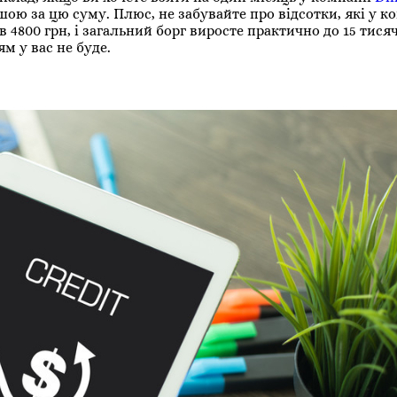
шою за цю суму. Плюс, не забувайте про відсотки, які у к
в 4800 грн, і загальний борг виросте практично до 15 тися
м у вас не буде.