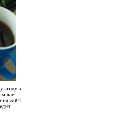
у згоду з
ом вас
 на сайті
редит