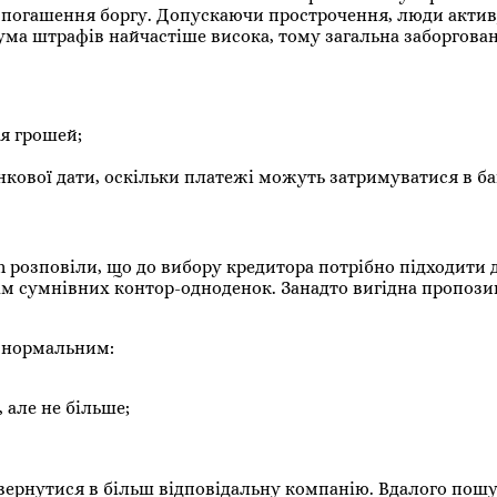
 погашення боргу. Допускаючи прострочення, люди акти
ума штрафів найчастіше висока, тому загальна заборгован
ня грошей;
нкової дати, оскільки платежі можуть затримуватися в ба
om розповіли, що до вибору кредитора потрібно підходити
ам сумнівних контор-одноденок. Занадто вигідна пропоз
 нормальним:
, але не більше;
вернутися в більш відповідальну компанію. Вдалого пошу