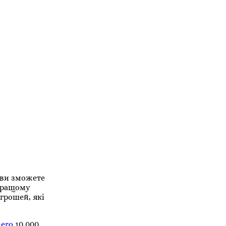
 ви зможете
 кращому
грошей, які
nero
10 000