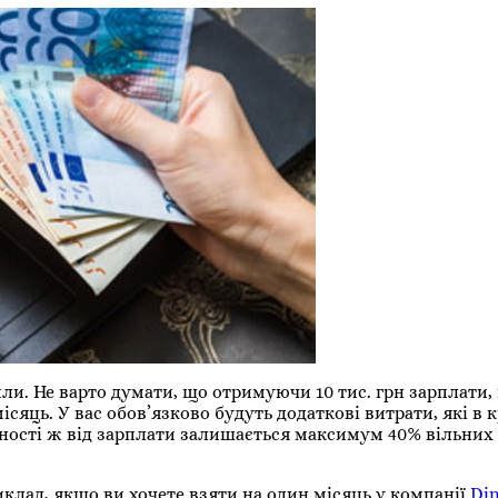
ли. Не варто думати, що отримуючи 10 тис. грн зарплати,
місяць. У вас обов’язково будуть додаткові витрати, які в
льності ж від зарплати залишається максимум 40% вільних 
клад, якщо ви хочете взяти на один місяць у компанії
Di