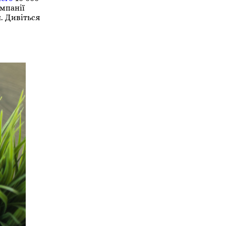
омпанії
ч. Дивіться