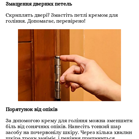
Змащення дверних петель
Скриплять двері? Змастіть петлі кремом для
гоління. Допомагає, перевірено!
Порятунок від опiків
За допомогою крему для гоління можна зменшити
біль від сонячних опіків. Нанесіть тонкий шар
засобу на почервонілу шкіру. Через кілька хвилин
шкіра трохи заніміє, і печіння припиниться.