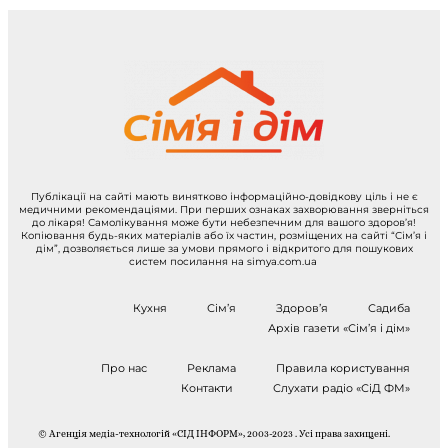
Публікації на сайті мають винятково інформаційно-довідкову ціль і не є
медичними рекомендаціями. При перших ознаках захворювання зверніться
до лікаря! Самолікування може бути небезпечним для вашого здоров’я!
Копіювання будь-яких матеріалів або їх частин, розміщених на сайті “Сім’я і
дім”, дозволяється лише за умови прямого і відкритого для пошукових
систем посилання на simya.com.ua
Кухня
Сім’я
Здоров’я
Садиба
Архів газети «Сім’я і дім»
Про нас
Реклама
Правила користування
Контакти
Слухати радіо «СіД ФМ»
© Агенція медіа-технологій «СІД ІНФОРМ», 2003-2023 . Усі права захищені.