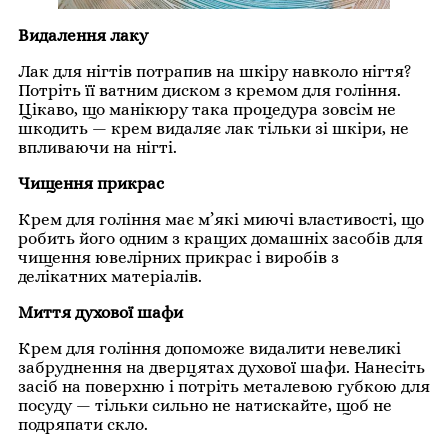
Видалення лаку
Лак для нігтів потрапив на шкіру навколо нігтя?
Потріть її ватним диском з кремом для гоління.
Цікаво, що манікюру така процедура зовсім не
шкодить — крем видаляє лак тільки зі шкіри, не
впливаючи на нігті.
Чищення прикрас
Крем для гоління має м’які миючі властивості, що
робить його одним з кращих домашніх засобів для
чищення ювелірних прикрас і виробів з
делікатних матеріалів.
Миття духової шафи
Крем для гоління допоможе видалити невеликі
забруднення на дверцятах духової шафи. Нанесіть
засіб на поверхню і потріть металевою губкою для
посуду — тільки сильно не натискайте, щоб не
подряпати скло.