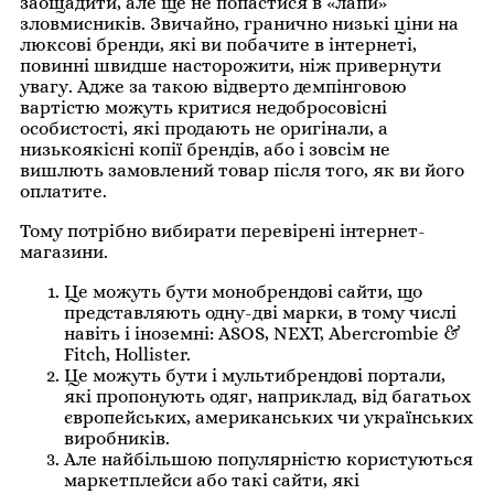
заощадити, але ще не попастися в «лапи»
зловмисників. Звичайно, гранично низькі ціни на
люксові бренди, які ви побачите в інтернеті,
повинні швидше насторожити, ніж привернути
увагу. Адже за такою відверто демпінговою
вартістю можуть критися недобросовісні
особистості, які продають не оригінали, а
низькоякісні копії брендів, або і зовсім не
вишлють замовлений товар після того, як ви його
оплатите.
Тому потрібно вибирати перевірені інтернет-
магазини.
Це можуть бути монобрендові сайти, що
представляють одну-дві марки, в тому числі
навіть і іноземні: ASOS, NEXT, Abercrombie &
Fitch, Hollister.
Це можуть бути і мультибрендові портали,
які пропонують одяг, наприклад, від багатьох
європейських, американських чи українських
виробників.
Але найбільшою популярністю користуються
маркетплейси або такі сайти, які