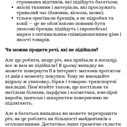
стриманих відтінків, які підійдуть багатьом;
якісні тканини і матеріали, які прослужать
тривалий час (бавовна, віскоза, шовк);
тільки оригінали брендів, а не підробки та
копії — це не обов’язково повинні бути
люксові бренди, підійдуть і європейські
марки з оптимальним співвідношенням ціни і
якості товарів.
Чи можна продати речі, які не підійшли?
Але що робити, якщо річ, яка приїхала в посилці,
все ж вам не підійшла? В цьому випадку ви
можете повернути її в інтернет-магазин протягом
14 днів з моменту покупки. Тому не викидайте
відразу ж упаковку, бірки і товарно-транспортні
накладні. Пам’ятайте також, що постільна та
натільна білизна, парфуми і косметика, ювелірні
вироби, панчохи і шкарпетки поверненню не
підлягають.
Але в багатьох випадках ви можете перепродати
річ, як це роблять на більшості майданчиків з
оголошеннями. Достатньо лише грамотно скласти