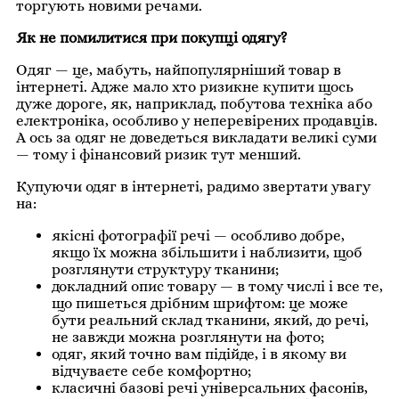
торгують новими речами.
Як не помилитися при покупці одягу?
Одяг — це, мабуть, найпопулярніший товар в
інтернеті. Адже мало хто ризикне купити щось
дуже дороге, як, наприклад, побутова техніка або
електроніка, особливо у неперевірених продавців.
А ось за одяг не доведеться викладати великі суми
— тому і фінансовий ризик тут менший.
Купуючи одяг в інтернеті, радимо звертати увагу
на:
якісні фотографії речі — особливо добре,
якщо їх можна збільшити і наблизити, щоб
розглянути структуру тканини;
докладний опис товару — в тому числі і все те,
що пишеться дрібним шрифтом: це може
бути реальний склад тканини, який, до речі,
не завжди можна розглянути на фото;
одяг, який точно вам підійде, і в якому ви
відчуваєте себе комфортно;
класичні базові речі універсальних фасонів,