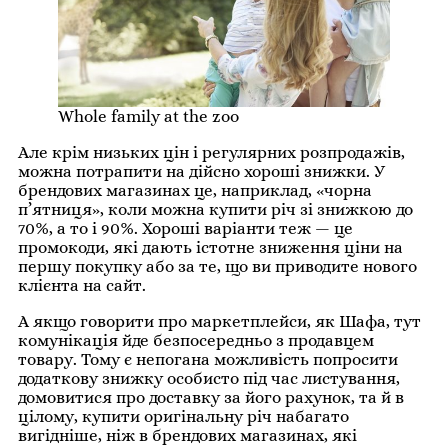
Whole family at the zoo
Але крім низьких цін і регулярних розпродажів,
можна потрапити на дійсно хороші знижки. У
брендових магазинах це, наприклад, «чорна
п’ятниця», коли можна купити річ зі знижкою до
70%, а то і 90%. Хороші варіанти теж — це
промокоди, які дають істотне зниження ціни на
першу покупку або за те, що ви приводите нового
клієнта на сайт.
А якщо говорити про маркетплейси, як Шафа, тут
комунікація йде безпосередньо з продавцем
товару. Тому є непогана можливість попросити
додаткову знижку особисто під час листування,
домовитися про доставку за його рахунок, та й в
цілому, купити оригінальну річ набагато
вигідніше, ніж в брендових магазинах, які