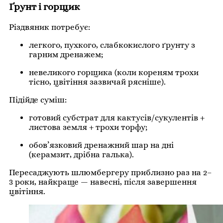
Ґрунт і горщик
Різдвяник потребує:
легкого, пухкого, слабкокислого ґрунту з
гарним дренажем;
невеликого горщика (коли кореням трохи
тісно, цвітіння зазвичай рясніше).
Підійде суміш:
готовий субстрат для кактусів/сукулентів +
листова земля + трохи торфу;
обов’язковий дренажний шар на дні
(керамзит, дрібна галька).
Пересаджують шлюмбергеру приблизно раз на 2–
3 роки, найкраще — навесні, після завершення
цвітіння.