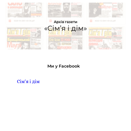
Архів газети
«Сім’я і дім»
Ми у Facebook
Сім'я і дім