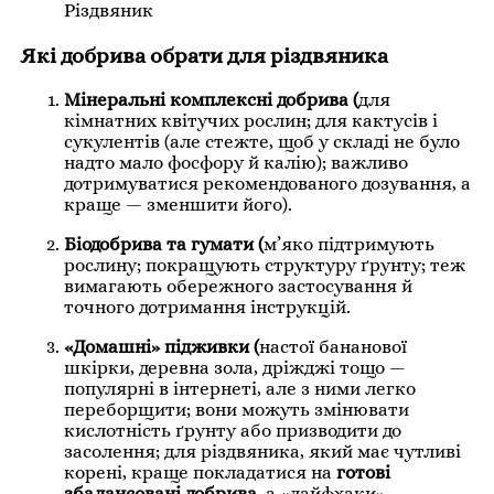
Різдвяник
Які добрива обрати для різдвяника
Мінеральні комплексні добрива (
для
кімнатних квітучих рослин; для кактусів і
сукулентів (але стежте, щоб у складі не було
надто мало фосфору й калію); важливо
дотримуватися рекомендованого дозування, а
краще — зменшити його).
Біодобрива та гумати (
м’яко підтримують
рослину; покращують структуру ґрунту; теж
вимагають обережного застосування й
точного дотримання інструкцій.
«Домашні» підживки (
настої бананової
шкірки, деревна зола, дріжджі тощо —
популярні в інтернеті, але з ними легко
переборщити; вони можуть змінювати
кислотність ґрунту або призводити до
засолення; для різдвяника, який має чутливі
корені, краще покладатися на
готові
збалансовані добрива
, а «лайфхаки»