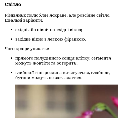
Світло
Різдвяник полюбляє яскраве, але розсіяне світло.
Ідеальні варіанти:
східні або північно-східні вікна;
західне вікно з легкою фіранкою.
Чого краще уникати:
прямого полуденного сонця влітку: сегменти
можуть жовтіти та обгоряти;
глибокої тіні: рослина витягується, слабшає,
бутони можуть не закладатися.