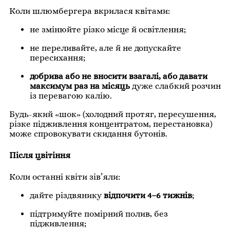
Коли шлюмбергера вкрилася квітами:
не змінюйте різко місце й освітлення;
не переливайте, але й не допускайте
пересихання;
добрива або не вносити взагалі, або давати
максимум раз на місяць
дуже слабкий розчин
із перевагою калію.
Будь-який «шок» (холодний протяг, пересушення,
різке підживлення концентратом, перестановка)
може спровокувати скидання бутонів.
Після цвітіння
Коли останні квіти зів’яли:
дайте різдвянику
відпочити 4–6 тижнів
;
підтримуйте помірний полив, без
підживлення;