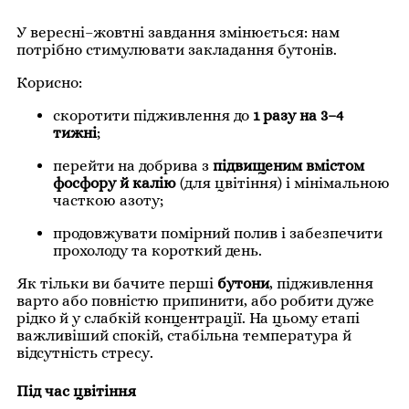
У вересні–жовтні завдання змінюється: нам
потрібно стимулювати закладання бутонів.
Корисно:
скоротити підживлення до
1 разу на 3–4
тижні
;
перейти на добрива з
підвищеним вмістом
фосфору й калію
(для цвітіння) і мінімальною
часткою азоту;
продовжувати помірний полив і забезпечити
прохолоду та короткий день.
Як тільки ви бачите перші
бутони
, підживлення
варто або повністю припинити, або робити дуже
рідко й у слабкій концентрації. На цьому етапі
важливіший спокій, стабільна температура й
відсутність стресу.
Під час цвітіння