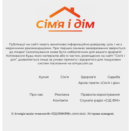
Публікації на сайті мають винятково інформаційно-довідкову ціль і не є
медичними рекомендаціями. При перших ознаках захворювання зверніться
до лікаря! Самолікування може бути небезпечним для вашого здоров’я!
Копіювання будь-яких матеріалів або їх частин, розміщених на сайті “Сім’я і
дім”, дозволяється лише за умови прямого і відкритого для пошукових
систем посилання на simya.com.ua
Кухня
Сім’я
Здоров’я
Садиба
Архів газети «Сім’я і дім»
Про нас
Реклама
Правила користування
Контакти
Слухати радіо «СіД ФМ»
© Агенція медіа-технологій «СІД ІНФОРМ», 2003-2023 . Усі права захищені.