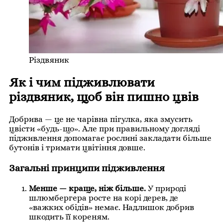
Різдвяник
Як і чим підживлювати
різдвяник, щоб він пишно цвів
Добрива — це не чарівна пігулка, яка змусить
цвісти «будь-що». Але при правильному догляді
підживлення допомагає рослині закладати більше
бутонів і тримати цвітіння довше.
Загальні принципи підживлення
Менше — краще, ніж більше.
У природі
шлюмбергера росте на корі дерев, де
«важких обідів» немає. Надлишок добрив
шкодить її кореням.