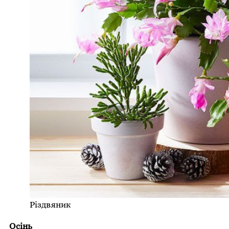
Різдвяник
Осінь