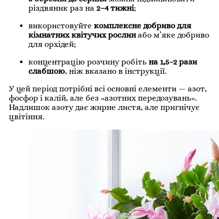
різдвяник раз на
2–4 тижні
;
використовуйте
комплексне добриво для
кімнатних квітучих рослин
або м’яке добриво
для орхідей;
концентрацію розчину робіть
на 1,5–2 рази
слабшою
, ніж вказано в інструкції.
У цей період потрібні всі основні елементи — азот,
фосфор і калій, але без «азотних передозувань».
Надлишок азоту дає жирне листя, але пригнічує
цвітіння.