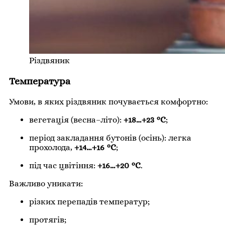
Різдвяник
Температура
Умови, в яких різдвяник почувається комфортно:
вегетація (весна–літо):
+18…+23 °C
;
період закладання бутонів (осінь): легка
прохолода,
+14…+16 °C
;
під час цвітіння:
+16…+20 °C
.
Важливо уникати:
різких перепадів температур;
протягів;