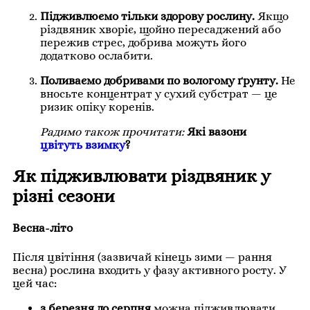
Підживлюємо тільки здорову рослину.
Якщо
різдвяник хворіє, щойно пересаджений або
пережив стрес, добрива можуть його
додатково ослабити.
Поливаємо добривами по вологому ґрунту.
Не
вносьте концентрат у сухий субстрат — це
ризик опіку коренів.
Радимо також прочитати:
Які вазони
цвітуть взимку
?
Як підживлювати різдвяник у
різні сезони
Весна-літо
Після цвітіння (зазвичай кінець зими — рання
весна) рослина входить у фазу активного росту. У
цей час:
з березня до серпня
можна підживлювати