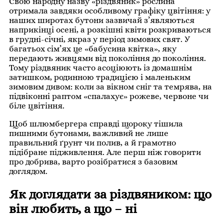
Свою народну назву «різдвяник» рослина
отримала завдяки особливому графіку цвітіння: у
наших широтах бутони зазвичай з’являються
наприкінці осені, а розкішні квіти розкриваються
в грудні-січні, якраз у період зимових свят. У
багатьох сім’ях це «бабусина квітка», яку
передають живцями від покоління до покоління.
Тому різдвяник часто асоціюють із домашнім
затишком, родинною традицією і маленьким
зимовим дивом: коли за вікном сніг та темрява, на
підвіконні раптом «спалахує» рожеве, червоне чи
біле цвітіння.
Щоб шлюмбергера справді щороку тішила
пишними бутонами, важливий не лише
правильний ґрунт чи полив, а й грамотно
підібране підживлення. Але перш ніж говорити
про добрива, варто розібратися з базовим
доглядом.
Як доглядати за різдвяником: що
він любить, а що – ні