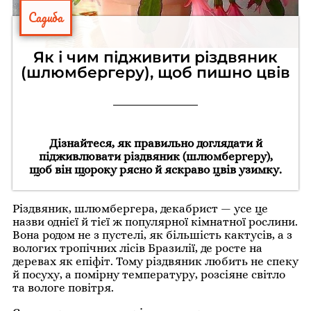
Садиба
Як і чим підживити різдвяник
(шлюмбергеру), щоб пишно цвів
Дізнайтеся, як правильно доглядати й
підживлювати різдвяник (шлюмбергеру),
щоб він щороку рясно й яскраво цвів узимку.
Різдвяник, шлюмбергера, декабрист — усе це
назви однієї й тієї ж популярної кімнатної рослини.
Вона родом не з пустелі, як більшість кактусів, а з
вологих тропічних лісів Бразилії, де росте на
деревах як епіфіт. Тому різдвяник любить не спеку
й посуху, а помірну температуру, розсіяне світло
та вологе повітря.