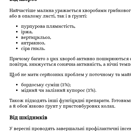
Найчастіше малина уражається хворобами грибкового 
або в опалому листі, так і в ґрунті:
пурпурова плямистість,
іржа,
вертицильоз,
антракноз,
сіра гниль.
Причому багато з цих хвороб активно поширюються са
повітря, знижується сонячна активність, а нічні те
Щоб не мати серйозних проблем у поточному та майб
бордоську суміш (3%);
мідний чи залізний купорос (3%).
Також підходять інші фунгіцидні препарати. Готовими
а й обов’язково ґрунт у пристовбурових колах.
Від шкідників
У вересні проводять завершальні профілактичні інсе