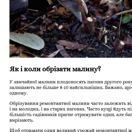
Як і коли обрізати малину?
У звичайної малини плодоносять пагони другого року,
залишають не більше 8-10 найсильніших. Бажано, щоб
одному.
Обрізування ремонтантної малини часто залежить від
і на молодих, і на старих пагонах. Часто кущі йдуть п
більшість садівників прагне отримувати один, але баг
вирізають.
Щоб отримати один великий урожай ремонтантної мал