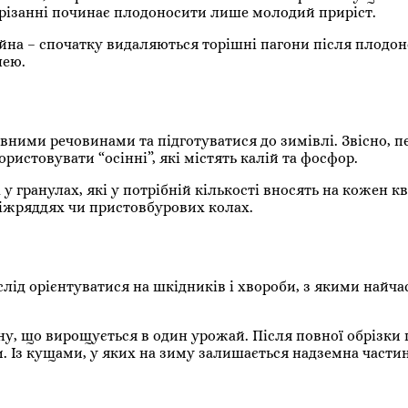
брізанні починає плодоносити лише молодий приріст.
чайна – спочатку видаляються торішні пагони після плодо
лею.
ими речовинами та підготуватися до зимівлі. Звісно, п
ористовувати “осінні”, які містять калій та фосфор.
 гранулах, які у потрібній кількості вносять на кожен к
міжряддях чи пристовбурових колах.
лід орієнтуватися на шкідників і хвороби, з якими найча
у, що вирощується в один урожай. Після повної обрізки 
 Із кущами, у яких на зиму залишається надземна части