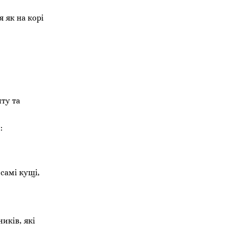
 як на корі
ту та
:
самі кущі,
иків, які