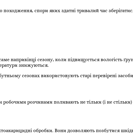
походження, спори яких здатні тривалий час зберігатися
ме наприкінці сезону, коли підвищується вологість ґрун
мператури знижуються.
утньому сезонах використовують старі перевірені засоби
 робочими розчинами поливають не тільки (і не стільки) 
ктоакарицидні обробки. Вони дозволяють позбутися шкідн