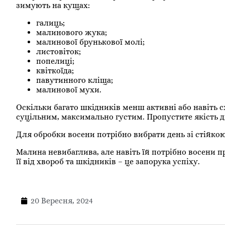
зимують на кущах:
галиць;
малинового жука;
малинової брунькової молі;
листовіток;
попелиці;
квіткоїда;
павутинного кліща;
малинової мухи.
Оскільки багато шкідників менш активні або навіть 
суцільним, максимально густим. Пропустите якість 
Для обробки восени потрібно вибрати день зі стійко
Малина невибаглива, але навіть їй потрібно восени п
її від хвороб та шкідників – це запорука успіху.
20 Вересня, 2024