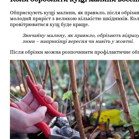
Обприскують кущі малини, як правило, після обрізан
молодий приріст з великою кількістю шкідників. Кол
провітрюватися кущ буде краще.
Звичайну малину, як правило, обрізають відраз
зими – наприкінці вересня чи навіть у жовтні.
Після обрізки можна розпочинати профілактичне обп