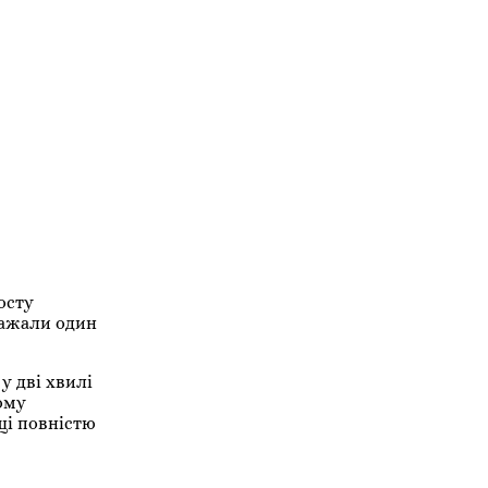
осту
важали один
у дві хвилі
Тому
ущі повністю