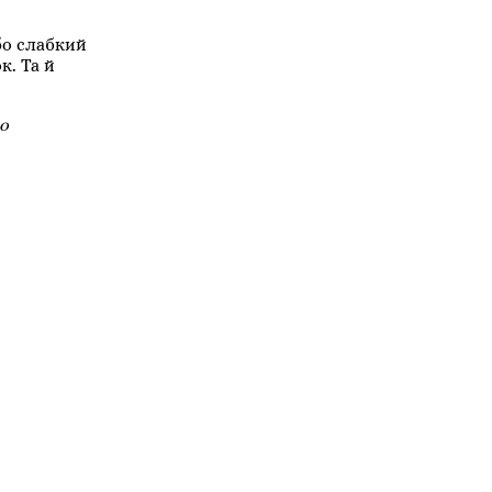
бо слабкий
к. Та й
о