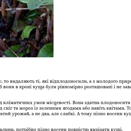
 то видаляють ті, які відплодоносили, а з молодого прир
 вони в кроні куща були рівномірно розташовані і не за
 кліматичних умов місцевості. Вона здатна плодоносити 
ід сніг та мороз із зеленими ягодами або навіть квітами. 
атий урожай, а не два, але слабкі. А тому пізно восени к
ини, потрібно пізно восени повністю вирізати кущі.