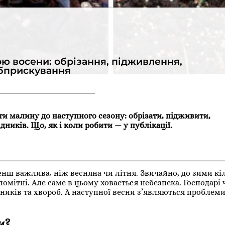
ою восени: обрізання, підживлення,
бприскування
и малину до наступного сезону: обрізати, підживити,
дників. Що, як і коли робити — у публікації.
ш важлива, ніж весняна чи літня. Звичайно, до зими кіл
помітні. Але саме в цьому ховається небезпека. Господарі
иків та хвороб. А наступної весни з’являються проблеми
и?