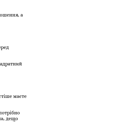
ношення, а
еред
вадратний
стіше маєте
потрібно
на, дещо