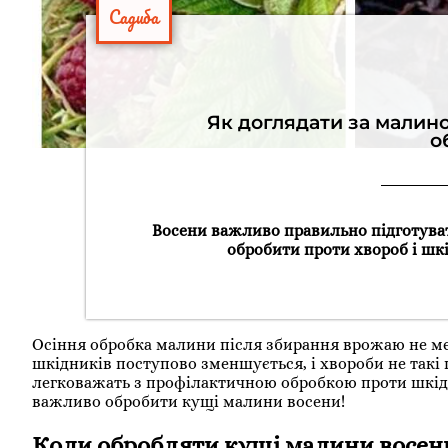
Садиба
Як доглядати за малин
о
Восени важливо правильно підготуват
обробити проти хвороб і шкі
Осіння обробка малини після збирання врожаю не мен
шкідників поступово зменшується, і хвороби не такі 
легковажать з профілактичною обробкою проти шкідн
важливо обробити кущі малини восени!
Коли обробляти кущі малини восен