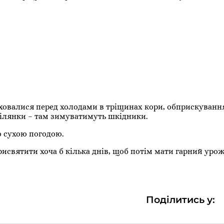
сховалися перед холодами в тріщинах кори, обприскуванн
ділянки – там зимуватимуть шкідники.
ю сухою погодою.
рисвятити хоча б кілька днів, щоб потім мати гарний урож
Поділитись у: