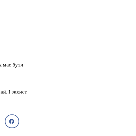
я має бути
ай. І захист