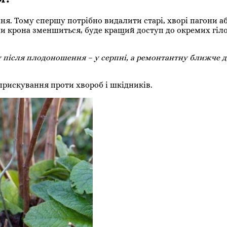
ня. Тому спершу потрібно видалити старі, хворі пагони а
и крона зменшиться, буде кращий доступ до окремих гіло
у після плодоношення – у серпні, а ремонтантну ближче д
рискування проти хвороб і шкідників.