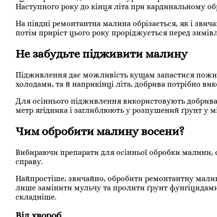
Наступного року до кінця літа при кардинальному о
На півдні ремонтантна малина обрізається, як і зви
потім приріст цього року проріджується перед зимів
Не забудьте підживити малину
Підживлення дає можливість кущам запастися поживн
холодами, та й наприкінці літа, добрива потрібно вик
Для осіннього підживлення використовують добрива у
метр ягідника і заглиблюють у розпушений ґрунт у 
Чим обробити малину восени?
Вибираючи препарати для осінньої обробки малини, с
справу.
Найпростіше, звичайно, обробити ремонтантну малин
лише замінити мульчу та пролити ґрунт фунгіцидами.
складніше.
Від хвороб