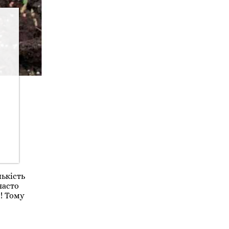
ькість
 часто
! Тому