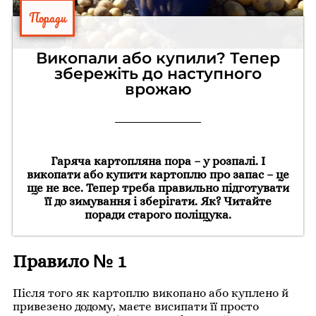
Поради
Викопали або купили? Тепер
збережіть до наступного
врожаю
Гаряча картопляна пора – у розпалі. І
викопати або купити картоплю про запас – це
ще не все. Тепер треба правильно підготувати
її до зимування і зберігати. Як? Читайте
поради старого поліщука.
Правило № 1
Після того як картоплю викопано або куплено й
привезено додому, маєте висипати її просто