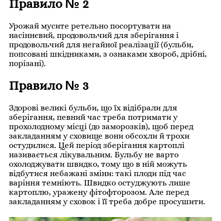
Правило № 2
Урожай мусите ретельно посортувати на
насіннєвий, продовольчий для зберігання і
продовольчий для негайної реалізації (бульби,
попсовані шкідниками, з ознаками хвороб, дрібні,
порізані).
Правило № 3
Здорові великі бульби, що їх відібрали для
зберігання, певний час треба потримати у
прохолодному місці (до заморозків), щоб перед
закладанням у сховище вони обсохли й трохи
остудилися. Цей період зберігання картоплі
називається лікувальним. Бульбу не варто
охолоджувати швидко, тому що в ній можуть
відбутися небажані зміни: такі плоди під час
варіння темніють. Швидко остуджують лише
картоплю, уражену фітофторозом. Але перед
закладанням у сховок і її треба добре просушити.