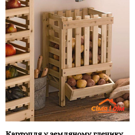
Картопля у земляному глечику