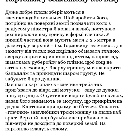
Дуже добре плоди зберігаються в
глечикоподібному льосі. Щоб зробити його,
потрібно на поверхні землі позначити коло з
радіусом у півметра й копати вглиб, поступово
розширюючи яму донизу в формі глечика. У
нижній частині вона мусить мати 2–2,5 метра в
діаметрі, у верхній – 1 м. Горловину «глечика» для
захисту від талих вод доцільно обмазати глиною,
зверху закрити кришкою під кутом, наприклад,
шматками руберойду або плівки, щоб дощ не
затікав у сховище. Зверху кришку можна вкрити
бадиллям та прикидати шаром ґрунту. Не
забудьте й про душник.
Засипати картоплю в «глечик» треба так:
прив’язати до відра дві мотузки – одну до дужки,
іншу до денця. Опустивши відро з бульбою в льох,
назад його виймають за мотузку, що прикріплена
до дна. Картопля при цьому не б’ється. Копають
«глечики» завглибшки трохи меншу за людський
зріст. Верхній шар бульби має приблизно на
півметра не доходити до поверхні землі. На
картоплю кладуть солому.