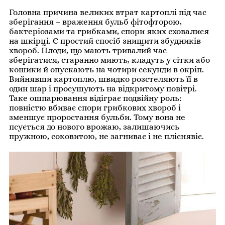
Головна причина великих втрат картоплі під час
зберігання – враження бульб фітофторою,
бактеріозами та грибками, спори яких сховалися
на шкірці. Є простий спосіб знищити збудників
хвороб. Плоди, що мають тривалий час
зберігатися, старанно миють, кладуть у сітки або
кошики й опускають на чотири секунди в окріп.
Вийнявши картоплю, швидко розстеляють її в
один шар і просушують на відкритому повітрі.
Таке ошпарювання відіграє подвійну роль:
повністю вбиває спори грибкових хвороб і
зменшує проростання бульби. Тому вона не
псується до нового врожаю, залишаючись
пружною, соковитою, не загниває і не пліснявіє.