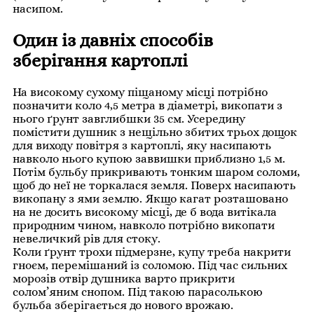
насипом.
Один із давніх способів
зберігання картоплі
На високому сухому піщаному місці потрібно
позначити коло 4,5 метра в діаметрі, викопати з
нього ґрунт завглибшки 35 см. Усередину
помістити душник з нещільно збитих трьох дощок
для виходу повітря з картоплі, яку насипають
навколо нього купою заввишки приблизно 1,5 м.
Потім бульбу прикривають тонким шаром соломи,
щоб до неї не торкалася земля. Поверх насипають
викопану з ями землю. Якщо кагат розташовано
на не досить високому місці, де б вода витікала
природним чином, навколо потрібно викопати
невеличкий рів для стоку.
Коли ґрунт трохи підмерзне, купу треба накрити
гноєм, перемішаний із соломою. Під час сильних
морозів отвір душника варто прикрити
солом’яним снопом. Під такою парасолькою
бульба зберігається до нового врожаю.