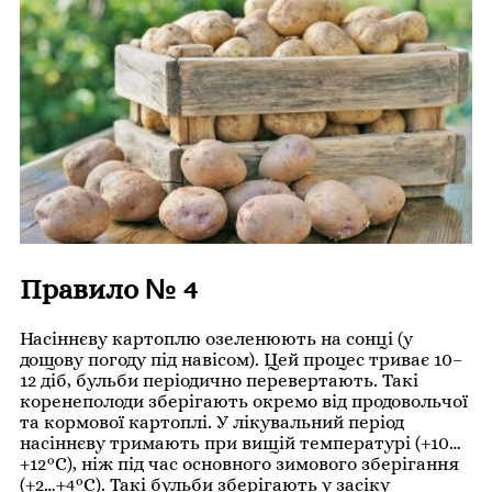
Правило № 4
Насіннєву картоплю озеленюють на сонці (у
дощову погоду під навісом). Цей процес триває 10–
12 діб, бульби періодично перевертають. Такі
коренеполоди зберігають окремо від продовольчої
та кормової картоплі. У лікувальний період
насіннєву тримають при вищій температурі (+10…
+12°С), ніж під час основного зимового зберігання
(+2…+4°С). Такі бульби зберігають у засіку