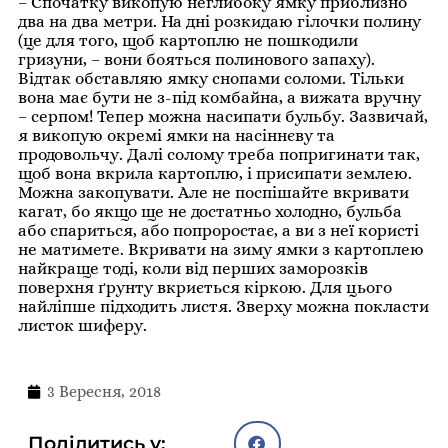
– Спочатку викопую неглибоку ямку приблизно
два на два метри. На дні розкидаю гілочки полину
(це для того, щоб картоплю не пошкодили
гризуни, – вони бояться полинового запаху).
Відтак обставляю ямку снопами соломи. Тільки
вона має бути не з-під комбайна, а вижата вручну
– серпом! Тепер можна насипати бульбу. Зазвичай,
я викопую окремі ямки на насіннєву та
продовольчу. Далі солому треба попригинати так,
щоб вона вкрила картоплю, і присипати землею.
Можна закопувати. Але не поспішайте вкривати
кагат, бо якщо ще не достатньо холодно, бульба
або спариться, або попроростає, а ви з неї користі
не матимете. Вкривати на зиму ямки з картоплею
найкраще тоді, коли від перших заморозків
поверхня ґрунту вкриється кіркою. Для цього
найліпше підходить листя. Зверху можна покласти
листок шиферу.
3 Вересня, 2018
Поділитись у: