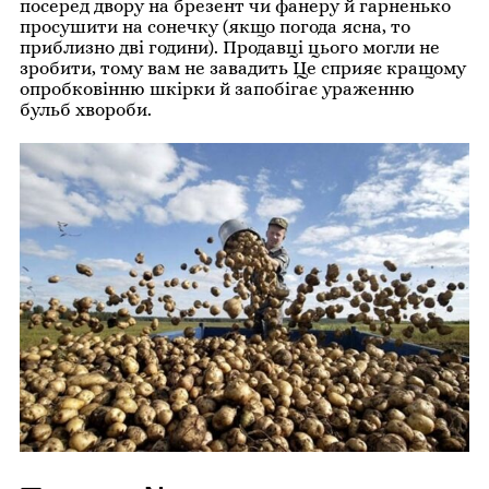
посеред двору на брезент чи фанеру й гарненько
просушити на сонечку (якщо погода ясна, то
приблизно дві години). Продавці цього могли не
зробити, тому вам не завадить Це сприяє кращому
опробковінню шкірки й запобігає ураженню
бульб хвороби.