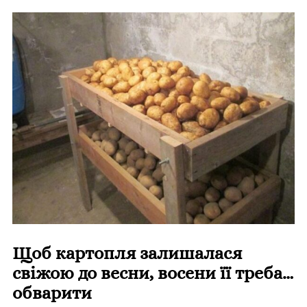
Щоб картопля залишалася
свіжою до весни, восени її треба…
обварити