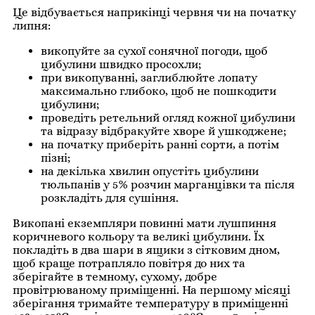
Це відбувається наприкінці червня чи на початку
липня:
викопуйте за сухої сонячної погоди, щоб
цибулини швидко просохли;
при викопуванні, заглиблюйте лопату
максимально глибоко, щоб не пошкодити
цибулини;
проведіть ретельний огляд кожної цибулини
та відразу відбракуйте хворе й ушкоджене;
на початку приберіть ранні сорти, а потім
пізні;
на декілька хвилин опустіть цибулини
тюльпанів у 5% розчин марганцівки та після
розкладіть для сушіння.
Викопані екземпляри повинні мати лушпиння
коричневого кольору та великі цибулини. Їх
покладіть в два шари в ящики з сітковим дном,
щоб краще потрапляло повітря до них та
зберігайте в темному, сухому, добре
провітрюваному приміщенні. На першому місяці
зберігання тримайте температуру в приміщенні