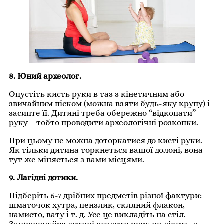
8. Юний археолог.
Опустіть кисть руки в таз з кінетичним або
звичайним піском (можна взяти будь-яку крупу) і
засипте її. Дитині треба обережно “відкопати”
руку – тобто проводити археологічні розкопки.
При цьому не можна доторкатися до кисті руки.
Як тільки дитина торкнеться вашої долоні, вона
тут же міняється з вами місцями.
9. Лагідні дотики.
Підберіть 6-7 дрібних предметів різної фактури:
шматочок хутра, пензлик, скляний флакон,
намисто, вату і т. д. Усе це викладіть на стіл.