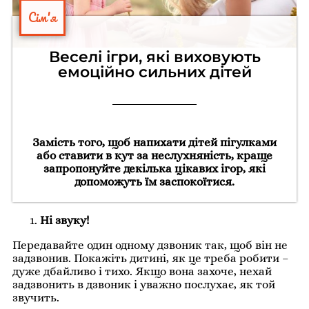
Сім'я
Веселі ігри, які виховують
емоційно сильних дітей
Замість того, щоб напихати дітей пігулками
або ставити в кут за неслухняність, краще
запропонуйте декілька цікавих ігор, які
допоможуть їм заспокоїтися.
Ні звуку!
Передавайте один одному дзвоник так, щоб він не
задзвонив. Покажіть дитині, як це треба робити –
дуже дбайливо і тихо. Якщо вона захоче, нехай
задзвонить в дзвоник і уважно послухає, як той
звучить.