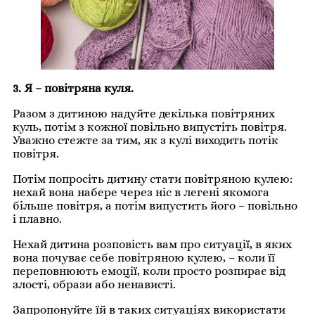
3. Я – повітряна куля.
Разом з дитиною надуйте декілька повітряних
куль, потім з кожної повільно випустіть повітря.
Уважно стежте за тим, як з кулі виходить потік
повітря.
Потім попросіть дитину стати повітряною кулею:
нехай вона набере через ніс в легені якомога
більше повітря, а потім випустить його – повільно
і плавно.
Нехай дитина розповість вам про ситуації, в яких
вона почуває себе повітряною кулею, – коли її
переповнюють емоції, коли просто розпирає від
злості, образи або ненависті.
Запропонуйте їй в таких ситуаціях використати