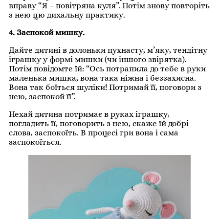
вправу “Я – повітряна куля”. Потім знову повторіть
з нею цю дихальну практику.
4. Заспокой мишку.
Дайте дитині в долоньки пухнасту, м’яку, тендітну
іграшку у формі мишки (чи іншого звірятка).
Потім повідомте їй: “Ось потрапила до тебе в руки
маленька мишка, вона така ніжна і беззахисна.
Вона так боїться шуліки! Потримай її, поговори з
нею, заспокой її”.
Нехай дитина потримає в руках іграшку,
погладить її, поговорить з нею, скаже їй добрі
слова, заспокоїть. В процесі гри вона і сама
заспокоїться.