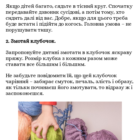
Якщо дітей багато, сядьте в тісний круг. Спочатку
передавайте дзвоник сусідові, а потім тому, хто
сидить далі від вас. Добре, якщо для цього треба
буде встати і підійти до когось. Головна умова – не
порушувати тишу.
2. Змотай клубочок.
Запропонуйте дитині змотати в клубочок яскраву
пряжу. Розмір клубка з кожним разом може
ставати все більшим і більшим.
Не забудьте повідомити їй, що цей клубочок
чарівний – забирає смуток, печаль, злість і образу,
як тільки починаєш його змотувати, то відразу ж і
заспокоюєшся.