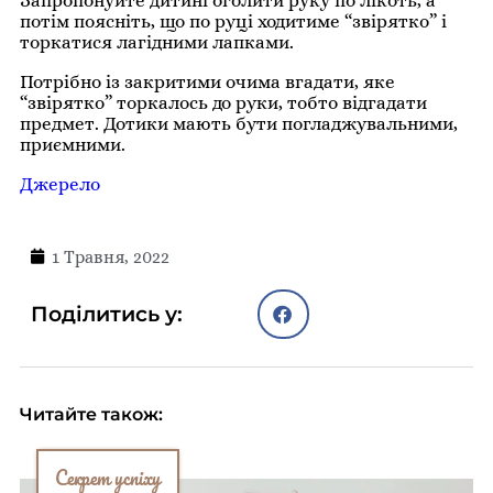
Запропонуйте дитині оголити руку по лікоть, а
потім поясніть, що по руці ходитиме “звірятко” і
торкатися лагідними лапками.
Потрібно із закритими очима вгадати, яке
“звірятко” торкалось до руки, тобто відгадати
предмет. Дотики мають бути погладжувальними,
приємними.
Джерело
1 Травня, 2022
Поділитись у:
Читайте також:
Секрет успіху