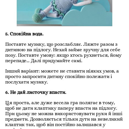
5. Спокійна вода.
Поставте музику, що розслабляє. Ляжте разом з
дитиною на підлогу. Нехай займе зручну для себе
позу. Поставте умову: якщо хтось рухнеться, йому
перепаде… Далі придумайте самі.
Інший варіант: можете не ставити ніяких умов, а
просто запросити дитину спокійно полежати і
послухати музику.
6. Не дай листочку впасти.
Ця проста, але дуже весела гра полягає в тому,
щоб не дати клаптику паперу впасти на підлогу.
При цьому не можна використовувати руки й інші
предмети. Дозволяється тільки дути на невеликий
клаптик так, щоб він постійно залишався у