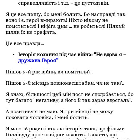
справедливість і т.д. – це пустодзвін.
Я це все пишу, бо мені болить. Бо насправді так
воно і є: герої вмирають! Ніхто нікому не
помститься! І ніфіга цим … не робиться! Ніякий
шляк їх не трафить.
Це все правда…
Історія кохання під час війни: “Не вдова я –
дружина Героя”
Пішов 9-й рік війни, ви помітили?..
Пішов 5-й місяць повномасштабки, чи не так?..
Я знаю, більшості цей мій пост не сподобається, бо
тут багато “негативу, а його й так зараз вдосталь”.
А позитиву я не маю. Я три місяці не можу
поховати чоловіка, і мені болить.
Я маю 16 родин і кожна історія така, що фільми
Голлівуду просто відпочивають. І знаєте, що