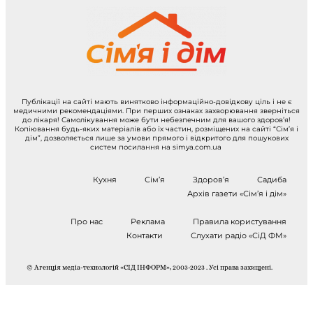
Публікації на сайті мають винятково інформаційно-довідкову ціль і не є
медичними рекомендаціями. При перших ознаках захворювання зверніться
до лікаря! Самолікування може бути небезпечним для вашого здоров’я!
Копіювання будь-яких матеріалів або їх частин, розміщених на сайті “Сім’я і
дім”, дозволяється лише за умови прямого і відкритого для пошукових
систем посилання на simya.com.ua
Кухня
Сім’я
Здоров’я
Садиба
Архів газети «Сім’я і дім»
Про нас
Реклама
Правила користування
Контакти
Слухати радіо «СіД ФМ»
© Агенція медіа-технологій «СІД ІНФОРМ», 2003-2023 . Усі права захищені.