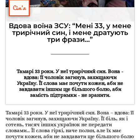
Сім'я
Вдова воїна ЗСУ: “Мені 33, у мене
трирічний син, і мене дратують
три фрази…”
Тамарі 33 роки. У неї трирічний син. Вона -
вдова: її чоловік загинув, захищаючи
Україну. Її слова має почути кожен, аби не
завдавати іншим ще більшого болю, аби
замість підтримки - не зранити.
Тамарі 33 роки. У неї трирічний син. Вона – вдова: її
чоловік загинув, захищаючи Україну. Її біль, як і
сотень, тисяч інших українок не передати
словами… Її слова гіркі, наче полин, але їх має
почути кожен, аби не завдавати ще більшого болю