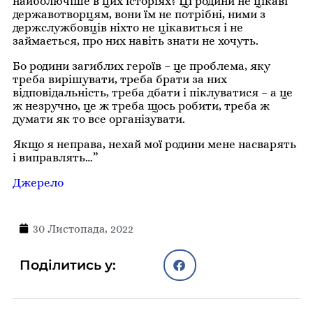
найболючіше в цих історіях? Ці родини не цікаві
державотворцям, вони їм не потрібні, ними з
держслужбовців ніхто не цікавиться і не
займається, про них навіть знати не хочуть.
Бо родини загиблих героїв – це проблема, яку
треба вирішувати, треба брати за них
відповідальність, треба дбати і піклуватися – а це
ж незручно, це ж треба щось робити, треба ж
думати як то все організувати.
Якщо я неправа, нехай мої родини мене насварять
і виправлять…”
Джерело
30 Листопада, 2022
Поділитись у: