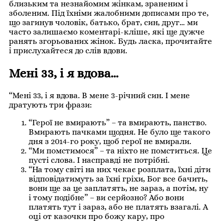
близьким та незнайомим жінкам, зраненим і
зболеним. Під їхніми жалобними дописами про те,
що загинув чоловік, батько, брат, син, друг… ми
часто залишаємо коментарі-кліше, які ще дужче
ранять згорьованих жінок. Будь ласка, прочитайте
і прислухайтеся до слів вдови.
Мені 33, і я вдова…
“Мені 33, і я вдова. В мене 3-річний син. І мене
дратують три фрази:
“Герої не вмирають” – та вмирають, панство.
Вмирають пачками щодня. Не було ще такого
дня з 2014-го року, щоб герої не вмирали.
“Ми помстимося” – та ніхто не помститься. Це
пусті слова. І насправді не потрібні.
“На тому світі на них чекає розплата, їхні діти
відповідатимуть за їхні гріхи, Бог все бачить,
вони ще за це заплатять, не зараз, а потім, ну
і тому подібне” – ви серйозно? Або вони
платять тут і зараз, або не платять взагалі. А
оці от казочки про божу кару, про