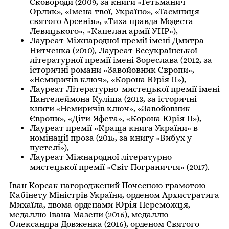
Сковороди (2009, за книги «Гетьманич
Орлик», «Імена твої, Україно», «Таємниця
святого Арсенія», «Тиха правда Модеста
Левицького», «Капелан армії УНР»),
Лауреат Міжнародної премії імені Дмитра
Нитченка (2010), Лауреат Всеукраїнської
літературної премії імені Зореслава (2012, за
історичні романи «Завойовник Європи»,
«Немиричів ключ», «Корона Юрія II»),
Лауреат Літературно-мистецької премії імені
Пантелеймона Куліша (2013, за історичні
книги «Немиричів ключ», «Завойовник
Європи», «Діти Яфета», «Корона Юрія II»),
Лауреат премії «Краща книга України» в
номінації проза (2015, за книгу «Вибух у
пустелі»),
Лауреат Міжнародної літературно-
мистецької премії «Світ Пограниччя» (2017).
Іван Корсак нагороджений Почесною грамотою
Кабінету Міністрів України, орденом Архистратига
Михаїла, двома орденами Юрія Переможця,
медаллю Івана Мазепи (2016), медаллю
Олександра Довженка (2016), орденом Святого