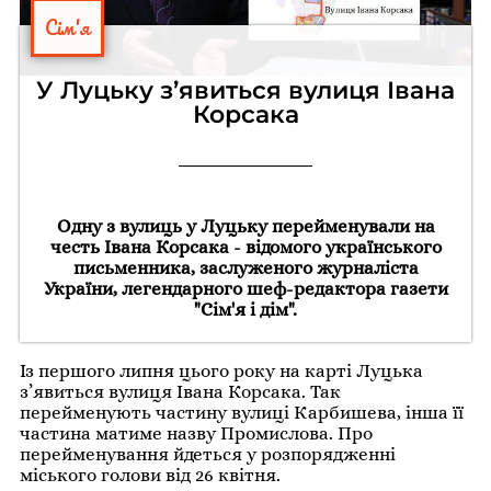
Сім'я
У Луцьку з’явиться вулиця Івана
Корсака
Одну з вулиць у Луцьку перейменували на
честь Івана Корсака - відомого українського
письменника, заслуженого журналіста
України, легендарного шеф-редактора газети
"Сім'я і дім".
Із першого липня цього року на карті Луцька
з’явиться вулиця Івана Корсака. Так
перейменують частину вулиці Карбишева, інша її
частина матиме назву Промислова. Про
перейменування йдеться у розпорядженні
міського голови від 26 квітня.