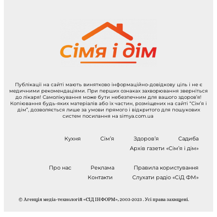
Публікації на сайті мають винятково інформаційно-довідкову ціль і не є
медичними рекомендаціями. При перших ознаках захворювання зверніться
до лікаря! Самолікування може бути небезпечним для вашого здоров’я!
Копіювання будь-яких матеріалів або їх частин, розміщених на сайті “Сім’я і
дім”, дозволяється лише за умови прямого і відкритого для пошукових
систем посилання на simya.com.ua
Кухня
Сім’я
Здоров’я
Садиба
Архів газети «Сім’я і дім»
Про нас
Реклама
Правила користування
Контакти
Слухати радіо «СіД ФМ»
© Агенція медіа-технологій «СІД ІНФОРМ», 2003-2023 . Усі права захищені.