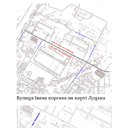
Вулиця Івана корсака на карті Луцька