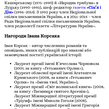
Каширському (1975–1990) й «Народна трибуна» в
Луцьку (1990–1995), шеф-редактор
газети
«Сім’я і
Дім»
(1996–2014). З 1992 року член Національної
спілки письменників України, а в 2011–2014 – член
Ради Національної спілки письменників України,
член редколегії газети «Літературна Україна».
Нагороди Івана Корсака
Іван Корсак – автор численних романів та
оповідань, низки публікацій про знакові або
замовчувані постаті української історії:
Лауреат премії імені В’ячеслава Чорновола
(2007, за книгу «Гетьманич Орлик»),
Лауреат обласної премії імені Агатангела
Кримського (2008, за книги «Гетьманич
Орлик» та «Імена твої, Україно»),
Лауреат премії «Світ волинської книги» (2008,
за книгу «Таємниця святого Арсенія»),
Лауреат Міжнародної літературної премії
«Тріумф» імені Миколи Гоголя (2008),
Лауреат Міжнародної премії імені Григорія