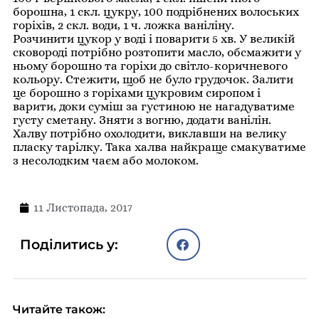
борошна, 1 скл. цукру, 100 подрібнених волоських
горіхів, 2 скл. води, 1 ч. ложка ваніліну.
Розчинити цукор у воді і поварити 5 хв. У великій
сковороді потрібно розтопити масло, обсмажити у
ньому борошно та горіхи до світло-коричневого
кольору. Стежити, щоб не було грудочок. Залити
це борошно з горіхами цукровим сиропом і
варити, доки суміш за густиною не нагадуватиме
густу сметану. Зняти з вогню, додати ванілін.
Халву потрібно охолодити, виклавши на велику
пласку тарілку. Така халва найкраще смакуватиме
з несолодким чаєм або молоком.
11 Листопада, 2017
Поділитись у:
Читайте також: