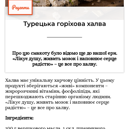
Рецепти
Турецька горіхова халва
Про цю смакоту було відомо ще до нашої ери.
«Лікує душу, живить мозок і наповнює серце
радістю» – це все про халву.
Халва має унікальну харчову цінність. У цьому
продукті зберігаються «живі» компоненти –
жиророзчинні вітаміни, фосфоліпіди, які
перешкоджають старінню організму людини.
«Лікує душу, живить мозок і наповнює серце
радістю» – це все про халву.
Інгредієнти:
100 г вершкового масла, 1 скл. пшеничного