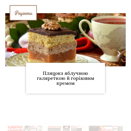
Рецепти
Пляцокз яблучною
галяреткою й горіховим
кремом