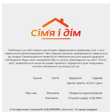
Публікації на сайті мають винятково інформаційно-довідкову ціль і не є
медичними рекомендаціями. При перших ознаках захворювання зверніться
до лікаря! Самолікування може бути небезпечним для вашого здоров’я!
Копіювання будь-яких матеріалів або їх частин, розміщених на сайті “Сім’я і
дім”, дозволяється лише за умови прямого і відкритого для пошукових
систем посилання на simya.com.ua
Кухня
Сім’я
Здоров’я
Садиба
Архів газети «Сім’я і дім»
Про нас
Реклама
Правила користування
Контакти
Слухати радіо «СіД ФМ»
© Агенція медіа-технологій «СІД ІНФОРМ», 2003-2023 . Усі права захищені.