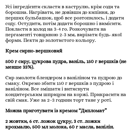
Усі інгредієнти скласти в каструлю, крім соди та
борошна. Нагрівати, не довівши до кипіння, до
перших бульбашок, щоб все розтопилось, і додати
соду. Остудити, потім додати борошно і вимісити.
Покласти в холод на 3-4 го. Розкочувати на
пергаменті товщиною 2-3 мм, вирізати будь-якої
форми. Пекти до золотистого кольору.
Крем сирно-вершковий
500 г сиру, цукрова пудра, ваніль, 150 г вершків (не
менше 33%).
Сир змолоти блендером з ваніліном та пудрою до
смаку. Окремо збити 150 г вершків з пудрою і
ваніліном. Все змішати і витиснути
кондитерським шприцом на коржі. Прикрасити на
свій смак. Уже за 2–3 години торт тане у роті.
Можна приготувати із кремом “Дипломат”
2 жовтки, 6 ст. ложок цукру, 3 ст. ложки
крохмалю, 500 мл молока, 60 г масла, ванілін.