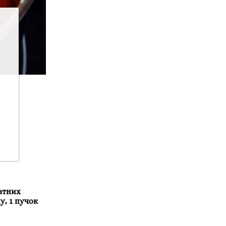
катних
у, 1 пучок