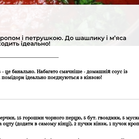
 кропом і петрушкою. До шашлику і м’яса
ходить ідеально!
 - це банально. Набагато смачніше - домашній соус із
 помідори ідеально поєднуються з кінзою!
х перчин, 15 горошин чорного перцю, 5 бут. гвоздики, 5 мус
ка оцту (додати в самому кінці), 2 пучки кінзи, 1 пучок кроп