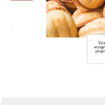
Тіс
згуще
реце