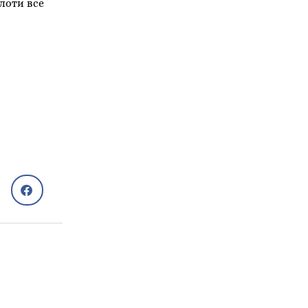
олоти все
Рецепти