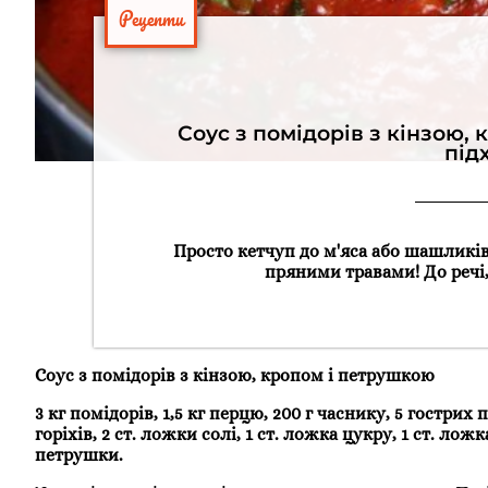
Рецепти
Соус з помідорів з кінзою,
під
Просто кетчуп до м'яса або шашликів
пряними травами! До речі,
Соус з помідорів з кінзою, кропом і петрушкою
3 кг помідорів, 1,5 кг перцю, 200 г часнику, 5 гостри
горіхів, 2 ст. ложки солі, 1 ст. ложка цукру, 1 ст. лож
петрушки.