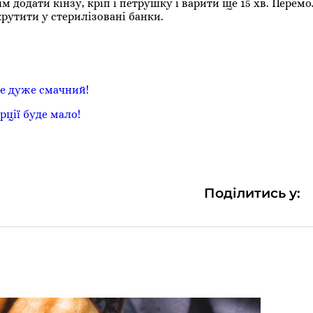
тім додати кінзу, кріп і петрушку і варити ще 15 хв. Перем
крутити у стерилізовані банки.
ле дуже смачний!
рції буде мало!
Поділитись у: