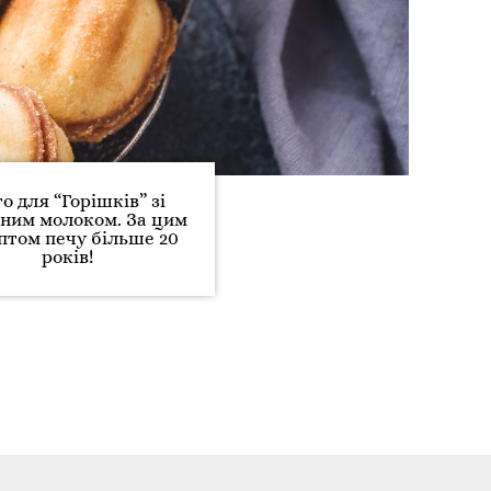
то для “Горішків” зі
ним молоком. За цим
птом печу більше 20
років!