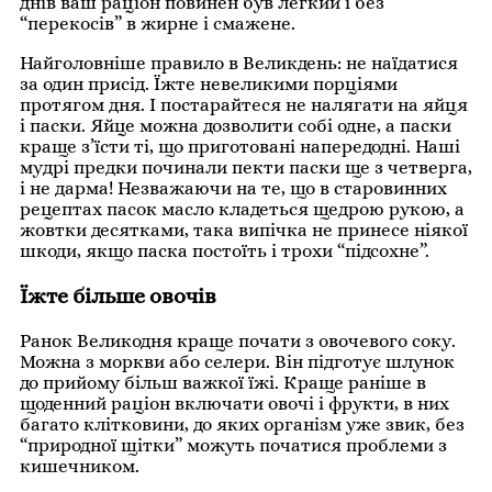
днів ваш раціон повинен був легкий і без
“перекосів” в жирне і смажене.
Найголовніше правило в Великдень: не наїдатися
за один присід. Їжте невеликими порціями
протягом дня. І постарайтеся не налягати на яйця
і паски. Яйце можна дозволити собі одне, а паски
краще з’їсти ті, що приготовані напередодні. Наші
мудрі предки починали пекти паски ще з четверга,
і не дарма! Незважаючи на те, що в старовинних
рецептах пасок масло кладеться щедрою рукою, а
жовтки десятками, така випічка не принесе ніякої
шкоди, якщо паска постоїть і трохи “підсохне”.
Їжте більше овочів
Ранок Великодня краще почати з овочевого соку.
Можна з моркви або селери. Він підготує шлунок
до прийому більш важкої їжі. Краще раніше в
щоденний раціон включати овочі і фрукти, в них
багато клітковини, до яких організм уже звик, без
“природної щітки” можуть початися проблеми з
кишечником.