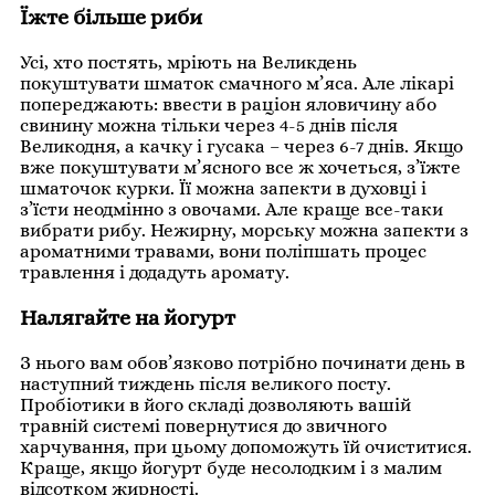
Їжте більше риби
Усі, хто постять, мріють на Великдень
покуштувати шматок смачного м’яса. Але лікарі
попереджають: ввести в раціон яловичину або
свинину можна тільки через 4-5 днів після
Великодня, а качку і гусака – через 6-7 днів. Якщо
вже покуштувати м’ясного все ж хочеться, з’їжте
шматочок курки. Її можна запекти в духовці і
з’їсти неодмінно з овочами. Але краще все-таки
вибрати рибу. Нежирну, морську можна запекти з
ароматними травами, вони поліпшать процес
травлення і додадуть аромату.
Налягайте на йогурт
З нього вам обов’язково потрібно починати день в
наступний тиждень після великого посту.
Пробіотики в його складі дозволяють вашій
травній системі повернутися до звичного
харчування, при цьому допоможуть їй очиститися.
Краще, якщо йогурт буде несолодким і з малим
відсотком жирності.