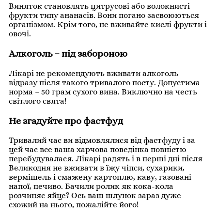
Виняток становлять цитрусові або волокнисті
фрукти типу ананасів. Вони погано засвоюються
організмом. Крім того, не вживайте кислі фрукти і
овочі.
Алкоголь – під забороною
Лікарі не рекомендують вживати алкоголь
відразу після такого тривалого посту. Допустима
норма – 50 грам сухого вина. Виключно на честь
світлого свята!
Не згадуйте про фастфуд
Тривалий час ви відмовлялися від фастфуду і за
цей час все ваша харчова поведінка повністю
перебудувалася. Лікарі радять і в перші дні після
Великодня не вживати в їжу чіпси, сухарики,
вермішель і смажену картоплю, каву, газовані
напої, печиво. Бачили ролик як кока-кола
розчиняє яйце? Ось ваш шлунок зараз дуже
схожий на нього, пожалійте його!