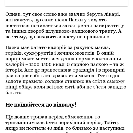
Однак, тут своє слово вже звично беруть лікарі,
які кажуть, що саме після Пасхи у тих, хто
поститься починається загострення панкреатиту
та інших хвороб шлунково-кишкового тракту. А
все тому, що виходять з посту не правильно.
Паска має багато калорій за рахунок масла,
горіхів, сухофруктів і яєчних жовтків. В одній
порції може міститися денна норма споживання
калорій – 1200-1500 ккал. З сирною паскою – та ж
історія. Але це православна традиція і в принципі
раз на рік собі таке дозволити можна. Тут є одне
золоте правило: солодке ставимо на стіл в самому
кінці обіду, коли всі вже ситі, аби не з’їсти занадто
багато.
Не наїдайтеся до відвалу!
Що довше тривав період обмеження, то
тривалішим має бути перехідний період. Тобто,
якщо ви постили 40 днів, то близько 20 наступних