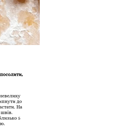
(посолити,
 невелику
липнути до
астати. На
 швів.
близько 5
ою.