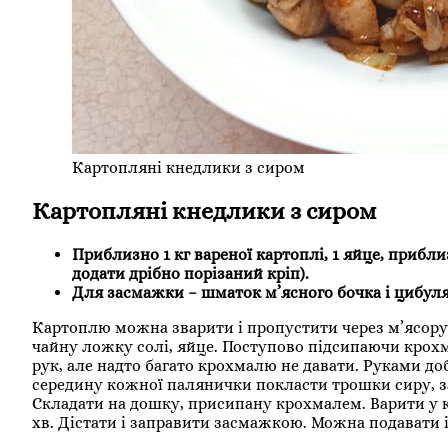
Картопляні кнедлики з сиром
Картопляні кнедлики з сиром
Приблизно 1 кг вареної картоплі, 1 яйце, прибли
додати дрібно порізаний кріп).
Для засмажки – шматок м’ясного бочка і цибуля
Картоплю можна зварити і пропустити через м’ясор
чайну ложку солі, яйце. Поступово підсипаючи крохм
рук, але надто багато крохмалю не давати. Руками до
середину кожної палянички покласти трошки сиру, за
Складати на дошку, присипану крохмалем. Варити у к
хв. Дістати і заправити засмажкою. Можна подавати 