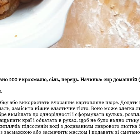
зно 200 г крохмалю, сіль, перець. Начинка: сир домашній 
.
убку або використати вчорашнє картопляне пюре. Додати
аль, замісити ніжне еластичне тісто. Воно може злегка 
бре вимішати до однорідності і сформувати кульки, розпл
щипати краї і обкатати в руках, щоб не було видно стику
иплячій підсоленій воді з додаванням лаврового листка 
із засмажкою або засмачити маслом і подавати зі сметан