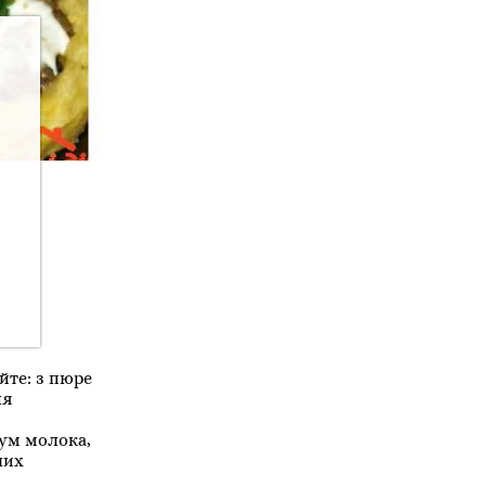
йте: з пюре
ня
мум молока,
ших