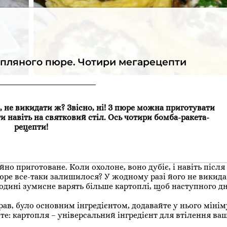
опляного пюре. Чотири мегарецепти
не викидати ж? Звісно, ні! З пюре можна приготувати
и навіть на святковий стіл. Ось чотири бомба-ракета-
рецепти!
но приготоване. Коли охолоне, воно дубіє, і навіть після
пюре все-таки залишилося? У жодному разі його не викида
подині зумисне варять більше картоплі, щоб наступного д
рав, було основним інгредієнтом, додавайте у нього міні
те: картопля – універсальний інгредієнт для втілення ва