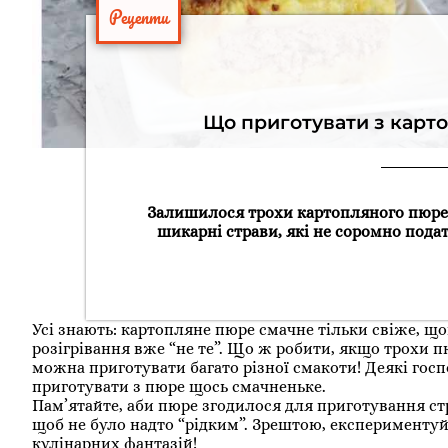
Рецепти
Що приготувати з карт
Залишилося трохи картопляного пюре, 
шикарні страви, які не соромно подат
Усі знають: картопляне пюре смачне тільки свіже, щой
розігрівання вже “не те”. Що ж робити, якщо трохи 
можна приготувати багато різної смакоти! Деякі гос
приготувати з пюре щось смачненьке.
Пам’ятайте, аби пюре згодилося для приготування ст
щоб не було надто “рідким”. Зрештою, експериментуй
кулінарних фантазій!