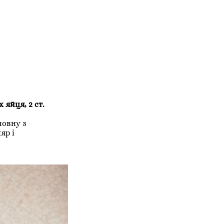
 яйця, 2 ст.
повну з
яр і