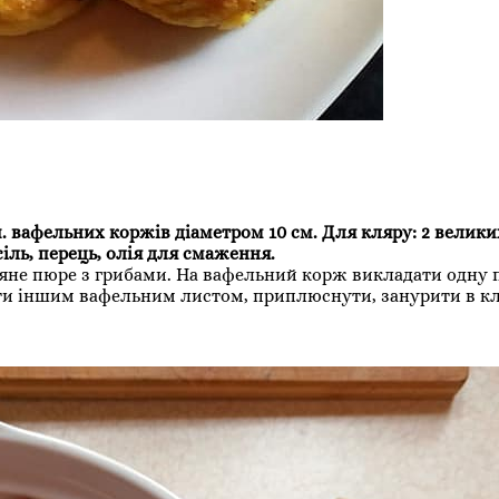
п. вафельних коржів діаметром 10 см. Для кляру: 2 великих
іль, перець, олія для смаження.
ляне пюре з грибами. На вафельний корж викладати одну 
ти іншим вафельним листом, приплюснути, занурити в кл