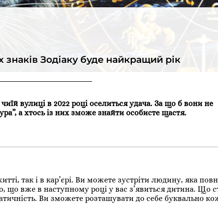
х знаків Зодіаку буде найкращий рік
чиїй вулиці в 2022 році оселиться удача. За що б вони не
ура”, а хтось із них зможе знайти особисте щастя.
житті, так і в кар’єрі. Ви можете зустріти людину, яка пов
, що вже в наступному році у вас з’явиться дитина. Що с
зматичність. Ви зможете розташувати до себе буквально к