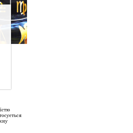
ністю
тосується
ожну