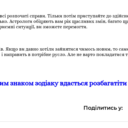
сі розпочаті справи. Тільки потім приступайте до здійсн
изько. Астрологи обіцяють вам рік щасливих змін, багато ща
риємні ситуації, ви зможете перемогти.
в. Якщо ви давно хотіли зайнятися чимось новим, то сам
 направить в потрібне русло. Але не варто покладатися т
им знаком зодіаку вдасться розбагатіти
Поділитись у: