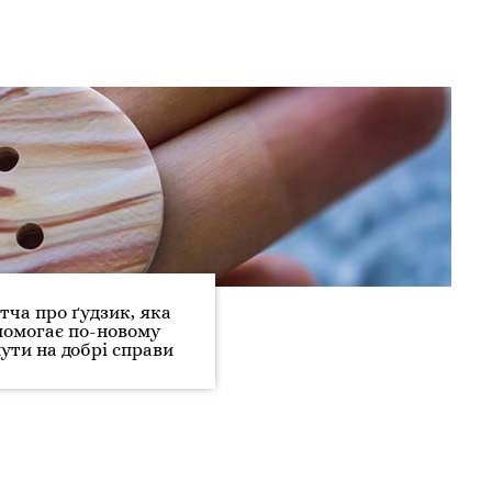
тча про ґудзик, яка
помогає по-новому
ути на добрі справи