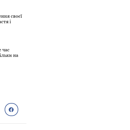
ення своєї
стя і
е час
ільки на