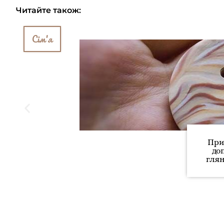
Читайте також:
Сім'я
При
до
глян