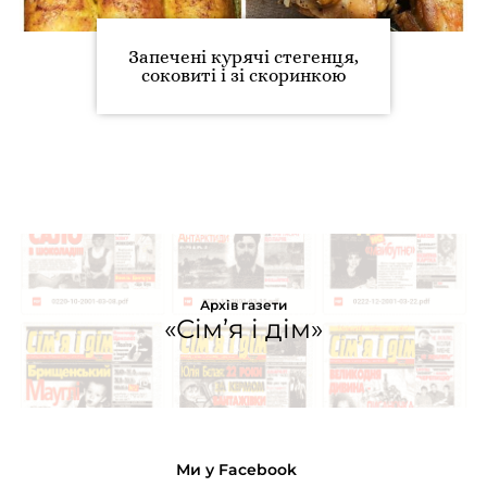
Запечені курячі стегенця,
соковиті і зі скоринкою
Архів газети
«Сім’я і дім»
Ми у Facebook