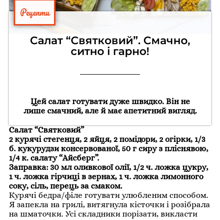
Рецепти
Салат “Святковий”. Смачно,
ситно і гарно!
Цей салат готувати дуже швидко. Він не
лише смачний, але й має апетитний вигляд.
Салат “Святковий”
2 курячі стегенця, 2 яйця, 2 помідори, 2 огірки, 1/3
б. кукурудзи консервованої, 50 г сиру з пліснявою,
1/4 к. салату “Айсберг”.
Заправка: 30 мл оливкової олії, 1/2 ч. ложка цукру,
1 ч. ложка гірчиці в зернах, 1 ч. ложка лимонного
соку, сіль, перець за смаком.
Курячі бедра/філе готувати улюбленим способом.
Я запекла на грилі, витягнула кісточки і розібрала
на шматочки. Усі складники порізати, викласти