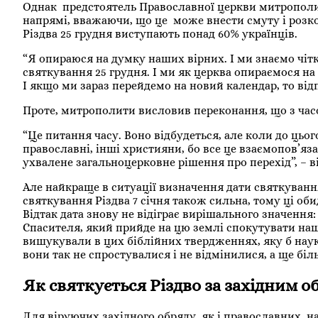
Однак предстоятель Православної церкви митрополит 
напрямі, вважаючи, що це може внести смуту і розко
Різдва 25 грудня виступають понад 60% українців.
“Я опираюся на думку наших вірних. І ми знаємо чітк
святкування 25 грудня. І ми як церква опираємося на
І якщо ми зараз перейдемо на новий календар, то від
Проте, митрополити висловив переконання, що з часом
“Це питання часу. Воно відбудеться, але коли до цьог
православні, інші християни, бо все це взаємопов’яз
ухвалене загальноцерковне рішення про перехід”, – 
Але найкраще в ситуації визначення дати святкування
святкування Різдва 7 січня також сильна, тому ці обид
Відтак дата знову не відіграє вирішального значення
Спасителя, який прийде на цю землі спокутувати наші
вишукували в цих біблійних твердженнях, яку б науку
вони так не спростувалися і не відмінилися, а ще бі
Як святкується Різдво за західним 
Для віруючих західного обряду, як і православних, н