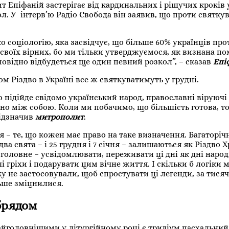
Епіфаній застерігає від кардинальних і рішучих кроків 
л. У інтерв’ю Радіо Свобода він заявив, що проти святку
о соціологію, яка засвідчує, що більше 60% українців про
 своїх вірних, бо ми тільки утверджуємося, як визнана п
повідно відбудеться ще один певний розкол”, – сказав
Епіф
 Різдво в Україні все ж святкуватимуть у грудні.
о підійде свідомо український народ, православні віруючі 
ано між собою. Коли ми побачимо, що більшість готова, то
відзначив
митрополит
.
 – те, що кожен має право на таке визначення. Багаторіч
ва свята – і 25 грудня і 7 січня – залишаються як Різдво Х
: головне – усвідомлювати, переживати ці дні як дні нар
 гріхи і подарувати цим вічне життя. І скільки б логіки 
 не застосовували, щоб спростувати ці легенди, за тися
льше зміцнилися.
обрядом
айголовнішими у літургійному році є тридіум пасхальний 