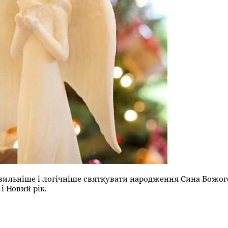
вильніше і логічніше святкувати народження Сина Божого
і Новий рік.