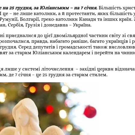
на 25 грудня, за Юліанським – на 7 січня.
Більшість хрис
 це – не лише католики, а й протестанти, яких більшість
Румунії, Болгарії, греко-католики Канади та інших країн. 
, Сербія, Грузія і донедавна – Україна.
ні приєдналися до цієї двомільярдної частини світу зі с
озпочалися, правда, набагато раніше, багато українців і 
 грудня. Серед депутатів і громадськості також висловлю
свят за старим Юліанським календарем і перейти на чинн
ця лише у системі літочислення – західні церкви відзнач
м, де 7 січня – це 25 грудня за старим стилем.