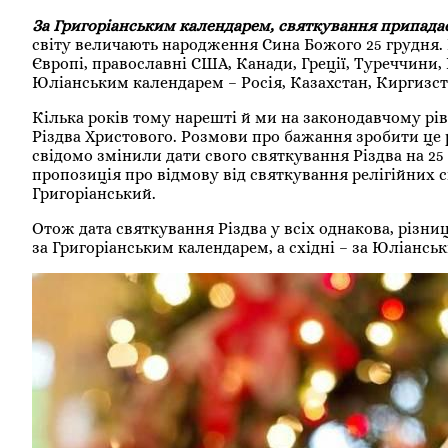
За Григоріанським календарем, святкування припадає 
світу величають народження Сина Божого 25 грудня. І
Європі, православні США, Канади, Греції, Туреччини, 
Юліанським календарем – Росія, Казахстан, Киргизстан
Кілька років тому нарешті й ми на законодавчому рів
Різдва Христового. Розмови про бажання зробити це р
свідомо змінили дати свого святкування Різдва на 25
пропозиція про відмову від святкування релігійних 
Григоріанський.
Отож дата святкування Різдва у всіх однакова, різни
за Григоріанським календарем, а східні – за Юліанськи