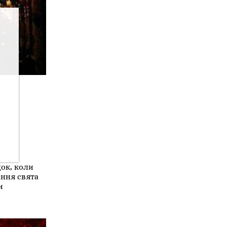
док, коли
ення свята
и