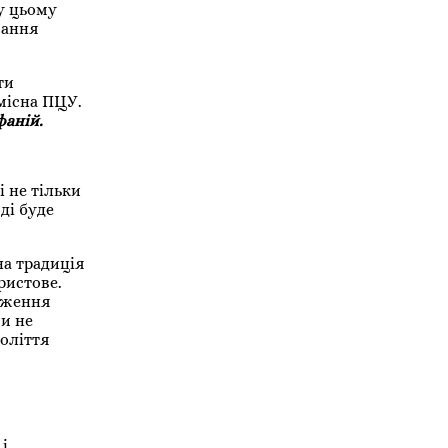
у цьому
вання
ти
омісна ПЦУ.
аній.
і не тільки
ді буде
на традиція
ристове.
одження
ми не
чоліття
і