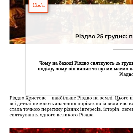
Сім'я
Різдво 25 грудня: 
Чому на Заході Різдво святкують 25 грудн
поділу, чому він виник та що ми маємо н
Різдво
Різдво Христове – найбільше Різдво на землі. Цього 
всі деталі не мають значення порівняно із величчю 
стала точкою перетину різних інтересів, історій, леге
святкування одного великого Різдва.