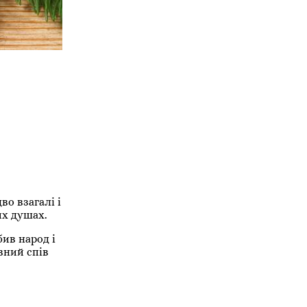
во взагалі і
их душах.
бив народ і
вний спів