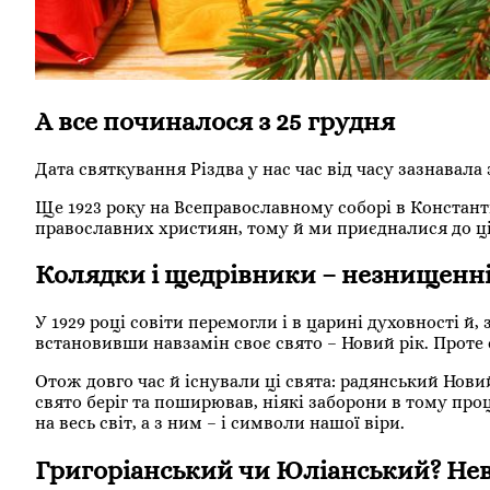
А все починалося з 25 грудня
Дата святкування Різдва у нас час від часу зазнавала
Ще 1923 року на Всеправославному соборі в Констант
православних християн, тому й ми приєдналися до ці
Колядки і щедрівники – незнищенні
У 1929 році совіти перемогли і в царині духовності й, 
встановивши навзамін своє свято – Новий рік. Проте 
Отож довго час й існували ці свята: радянський Новий 
свято беріг та поширював, ніякі заборони в тому пр
на весь світ, а з ним – і символи нашої віри.
Григоріанський чи Юліанський? Нев