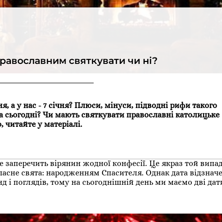
православним святкувати чи ні?
я, а у нас - 7 січня? Плюси, мінуси, підводні рифи такого
а сьогодні? Чи мають святкувати православні католицьке
, читайте у матеріалі.
не заперечить вірянин жодної конфесії. Це якраз той випа
власне свята: народженням Спасителя. Однак дата відзнач
нд і поглядів, тому на сьогоднішній день ми маємо дві дат