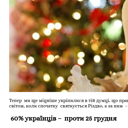
Тепер ми ще міцніше укріпилися в тій думці, що пра
світом, коли спочатку святкується Різдво, а за ним – 
60% українців – проти 25 грудня