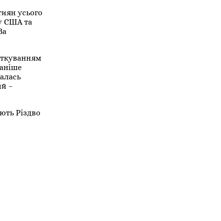
тиян усього
 у США та
За
вяткуванням
раніше
валась
ий –
ають Різдво