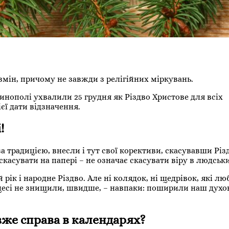
 змін, причому не завжди з релігійних міркувань.
инополі ухвалили 25 грудня як Різдво Христове для всіх
єї дати відзначення.
!
за традицією, внесли і тут свої корективи, скасувавши Різд
скасувати на папері – не означає скасувати віру в людськ
рік і народне Різдво. Але ні колядок, ні щедрівок, які лю
оцесі не знищили, швидше, – навпаки: поширили наш духо
же справа в календарях?