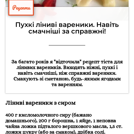
Рецепти
Пухкі ліниві вареники. Навіть
смачніші за справжні!
За багато років я "відточила" рецепт тіста для
лінивих вареників. Виходять ніжні, пухкі і
навіть смачніші, ніж справжні вареники.
Смакують зі сметаною, будь-якими ягодами
та варенням.
Ліниві вареники з сиром
400 г кисломолочного сиру (бажано
домашнього), 200 г борошна, 1 яйце, 1 неповна
чайна ложка підталого вершкового масла, 1,5 ст.
ложки цукру (або за смаком),
дрібка солі.