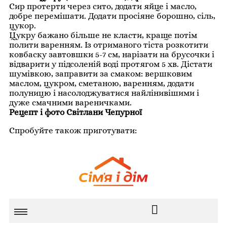
Сир протерти через сито, додати яйце і масло,
добре перемішати. Додати просіяне борошно, сіль,
цукор.
Цукру бажано більше не класти, краще потім
полити варенням. Із отриманого тіста розкотити
ковбаску завтовшки 5-7 см, нарізати на брусочки і
відварити у підсоленій воді протягом 5 хв. Дістати
шумівкою, заправити за смаком: вершковим
маслом, цукром, сметаною, варенням, додати
полуницю і насолоджуватися найлінивішими і
дуже смачними вареничками.
Рецепт і фото Світлани Чепурної
Спробуйте також приготувати: