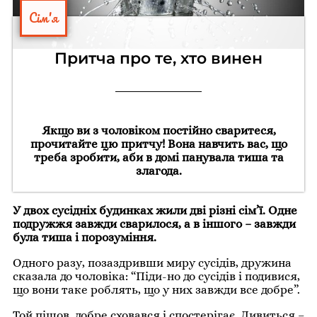
Сім'я
Притча про те, хто винен
Якщо ви з чоловіком постійно сваритеся,
прочитайте цю притчу! Вона навчить вас, що
треба зробити, аби в домі панувала тиша та
злагода.
У двох сусідніх будинках жили дві різні сім’ї. Одне
подружжя завжди сварилося, а в іншого – завжди
була тиша і порозуміння.
Одного разу, позаздривши миру сусідів, дружина
сказала до чоловіка: “Піди-но до сусідів і подивися,
що вони таке роблять, що у них завжди все добре”.
Той пішов, добре сховався і спостерігає. Дивиться –