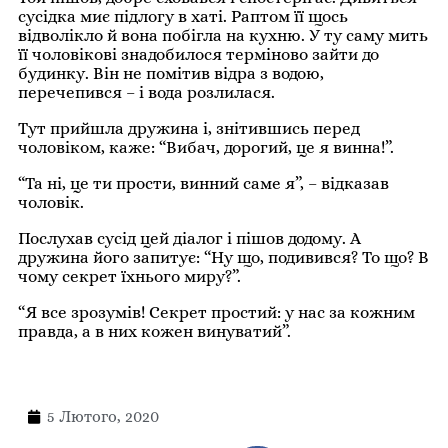
сусідка миє підлогу в хаті. Раптом її щось
відволікло й вона побігла на кухню. У ту саму мить
її чоловікові знадобилося терміново зайти до
будинку. Він не помітив відра з водою,
перечепився – і вода розлилася.
Тут прийшла дружина і, знітившись перед
чоловіком, каже: “Вибач, дорогий, це я винна!”.
“Та ні, це ти прости, винний саме я”, – відказав
чоловік.
Послухав сусід цей діалог і пішов додому. А
дружина його запитує: “Ну що, подивився? То що? В
чому секрет їхнього миру?”.
“Я все зрозумів! Секрет простий: у нас за кожним
правда, а в них кожен винуватий”.
5 Лютого, 2020