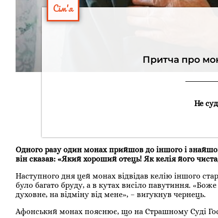
Сім'я
Притча про мо
Не суд
Одного разу один монах прийшов до іншого і знайшо
він сказав: «Який хороший отець! Як келія його чиста,
Наступного дня цей монах відвідав келію іншого старц
було багато бруду, а в кутах висіло павутиння. «Боже
духовне, на відміну від мене», – вигукнув чернець.
Афонський монах пояснює, що на Страшному Суді Госп