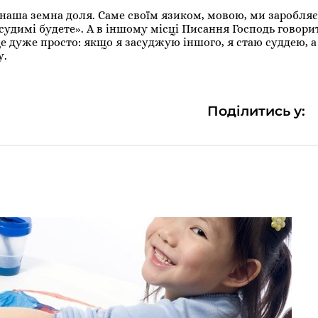
 наша земна доля. Саме своїм язиком, мовою, ми заробля
 не судимі будете». А в іншому місці Писання Господь говор
це дуже просто: якщо я засуджую іншого, я стаю суддею, а
у.
Поділитись у: