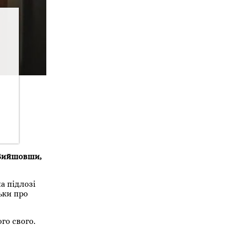
 Вийшовши,
а підлозі
ьки про
го свого.