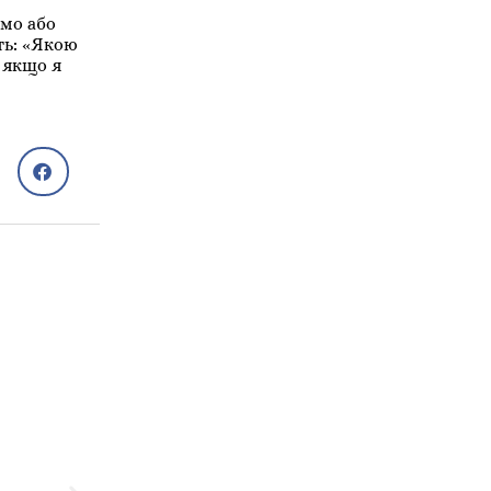
ємо або
ить: «Якою
 якщо я
Сім'я