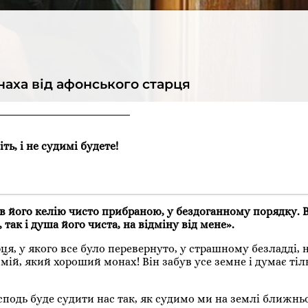
наха від афонського старця
іть, і не судимі будете!
в його келію чисто прибраною, у бездоганному порядку.
 так і душа його чиста, на відміну від мене».
я, у якого все було перевернуто, у страшному безладді, н
 мій, який хороший монах! Він забув усе земне і думає тіл
одь буде судити нас так, як судимо ми на землі ближньо