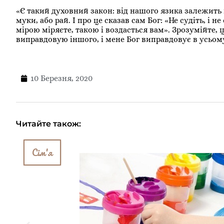
«Є такий духовний закон: від нашого язика залежить
муки, або рай. І про це сказав сам Бог: «Не судіть, і
мірою міряєте, такою і воздасться вам». Зрозумійте, 
виправдовую іншого, і мене Бог виправдовує в усьом
10 Березня, 2020
Читайте також:
Сім'я