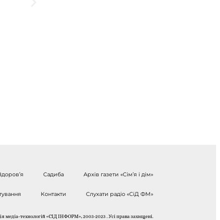
Здоров’я
Садиба
Архів газети «Сім’я і дім»
тування
Контакти
Слухати радіо «СіД ФМ»
я медіа-технологій «СІД ІНФОРМ», 2003-2023 . Усі права захищені.