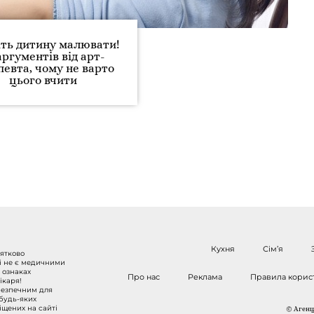
іть дитину малювати!
аргументів від арт-
певта, чому не варто
цього вчити
Кухня
Сім’я
нятково
 і не є медичними
 ознаках
Про нас
Реклама
Правила корис
ікаря!
безпечним для
 будь-яких
міщених на сайті
© Агенці