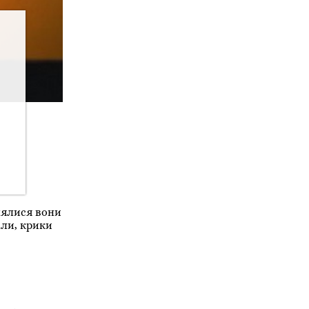
нялися вони
али, крики