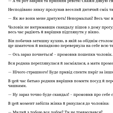
— А ти рот закрий та припини ревіти! Скажи дякую с
Несподівано знизу пролунав веселий дитячий сміх та 
— Як же вони мене дратують! Ненормальні! Весь час в
Чоловік не витримавши скандалу пішов з дому прогу
весь час радіють й вирішив підглянути у вікно.
Він побачив затишну кухню, в якій за обіднім столом
ще шматочок й випадково перевернула на себе всю та
— Ось зараз почнеться! – промовив пошепки чоловік.
Вся родина переглянулася й засміялася, а мати пром
— Нічого страшного! Буде привід спекти пиріг за інш
В цей час батько родини вирішив помити посуд й пер
чашками.
— Ну зараз точно буде скандал! – промовив про себе с
В цей момент забігла жінка й ринулася до чоловіка:
— Милий з тобою все добре? Ти не травмувався?