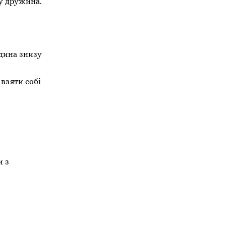
ку дружина.
дина знизу
 взяти собі
и з