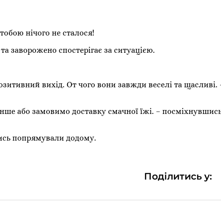
тобою нічого не сталося!
 та заворожено спостерігає за ситуацією.
позитивний вихід. От чого вони завжди веселі та щасливі. 
 інше або замовимо доставку смачної їжі. – посміхнувшис
чись попрямували додому.
Поділитись у: