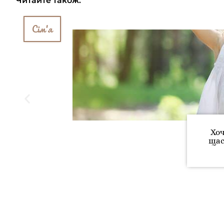
Читайте також:
Сім'я
Хоч
щас