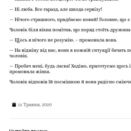
— Ні люба. Все гаразд, але шкода сервізу!
— Нічого страшного, придбаємо новий! Головне, що з 
Чоловік біля вікна помітив, що поряд стоїть дружина
— Щось я нічого не розумію. – промовила вона.
— На відміну від нас, вони в кожній ситуації бачать 
чоловік.
— Пробач мені, будь ласка! Ходімо, приготуємо щось
промовила жінка.
Чоловік відповів їй посмішкою й вони радісно смію
15 Травня, 2020