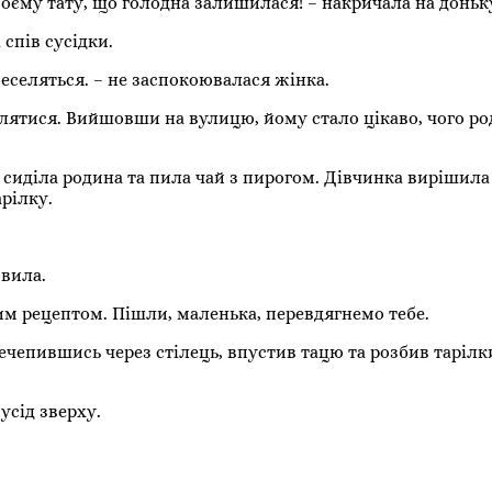
воєму тату, що голодна залишилася! – накричала на донь
спів сусідки.
еселяться. – не заспокоювалася жінка.
лятися. Вийшовши на вулицю, йому стало цікаво, чого ро
 сиділа родина та пила чай з пирогом. Дівчинка вирішила
рілку.
овила.
им рецептом. Пішли, маленька, перевдягнемо тебе.
ечепившись через стілець, впустив тацю та розбив тарілк
усід зверху.