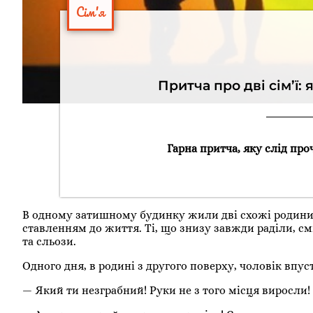
Сім'я
Притча про дві сім’ї: 
Гарна притча, яку слід про
В одному затишному будинку жили дві схожі родини. 
ставленням до життя. Ті, що знизу завжди раділи, см
та сльози.
Одного дня, в родині з другого поверху, чоловік впус
— Який ти незграбний! Руки не з того місця виросли!