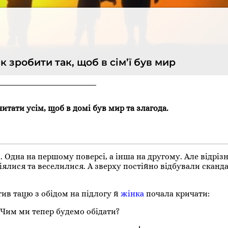
як зробити так, щоб в сім’ї був мир
читати усім, щоб в домі був мир та злагода.
Одна на першому поверсі, а інша на другому. Але відріз
іялися та веселилися. А зверху постійно відбували сканд
тив тацю з обідом на підлогу й
жінка
почала кричати:
 Чим ми тепер будемо обідати?