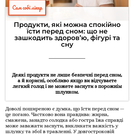
Сам собі лікар
Продукти, які можна спокійно
їсти перед сном: що не
зашкодить здоров’ю, фігурі та
сну
Деякі продукти не лише безпечні перед сном,
а й корисні, особливо якщо ви відчуваєте
легкий голод і не можете заснути з порожнім
шлунком.
Доволі поширеною є думка, що їсти перед сном —
це погано. Частково вона правдива: жирна,
смажена, занадто солодка або гостра їжа справді
може заважати заснути, викликати важкість у
шлунку та збої в травленні. У довгостроковій