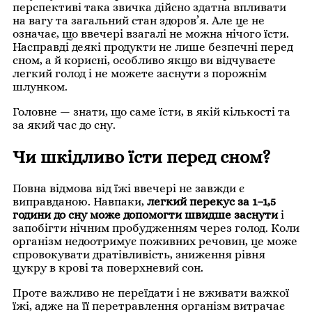
перспективі така звичка дійсно здатна впливати
на вагу та загальний стан здоров’я. Але це не
означає, що ввечері взагалі не можна нічого їсти.
Насправді деякі продукти не лише безпечні перед
сном, а й корисні, особливо якщо ви відчуваєте
легкий голод і не можете заснути з порожнім
шлунком.
Головне — знати, що саме їсти, в якій кількості та
за який час до сну.
Чи шкідливо їсти перед сном?
Повна відмова від їжі ввечері не завжди є
виправданою. Навпаки,
легкий перекус за 1–1,5
години до сну може допомогти швидше заснути
і
запобігти нічним пробудженням через голод. Коли
організм недоотримує поживних речовин, це може
спровокувати дратівливість, зниження рівня
цукру в крові та поверхневий сон.
Проте важливо не переїдати і не вживати важкої
їжі, адже на її перетравлення організм витрачає