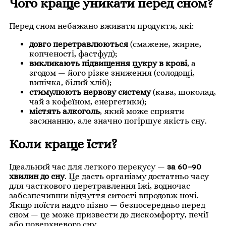
Чого краще уникати перед сном?
Перед сном небажано вживати продукти, які:
довго перетравлюються
(смажене, жирне,
копченості, фастфуд);
викликають підвищення цукру в крові
, а
згодом — його різке зниження (солодощі,
випічка, білий хліб);
стимулюють нервову систему
(кава, шоколад,
чай з кофеїном, енергетики);
містять алкоголь
, який може сприяти
засинанню, але значно погіршує якість сну.
Коли краще їсти?
Ідеальний час для легкого перекусу —
за 60–90
хвилин до сну
. Це дасть організму достатньо часу
для часткового перетравлення їжі, водночас
забезпечивши відчуття ситості впродовж ночі.
Якщо поїсти надто пізно — безпосередньо перед
сном — це може призвести до дискомфорту, печії
або поверхневого сну.