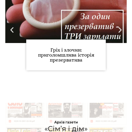
Гріх і злочин:
приголомшлива історія
презерватива
Архів газети
«Сім’я і дім»