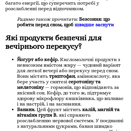
багато енергії, що суперечить потребі у
розслабленні перед відпочинком.
Радимо також прочитати:
Безсоння: що
робити перед сном, щоб
швидше заснути
Які продукти безпечні для
вечірнього перекусу?
Йогурт або кефір.
Кисломолочні продукти з
невисоким вмістом жиру — чудовий варіант
для легкої вечері або перекусу перед сном.
Вони містять
триптофан
, амінокислоту, яка
бере участь у синтезі
серотоніну та
мелатоніну
— гормонів, що відповідають за
якісний сон. Кефір, до того ж, підтримує
здорову мікрофлору кишківника, що впливає
і на настрій, і на засинання.
Банани.
Цей фрукт містить
калій, магній та
вітаміни групи B
, які сприяють
розслабленню нервової системи. У поєднанні
з натуральними цукрами, банан швидко