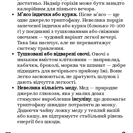
достатньо. Надмір горіхів може бути занадто
калорійним для пізнього вечора.
М’ясо індички або курки.
Пісне м’ясо — ще
одне джерело триптофану. Невелика порція
запеченої індички або курки (близько 70–100
г) у поєднанні з тушкованими або свіжими
овочами — чудовий варіант легкої вечері.
Така їжа насичує, але не перевантажує
систему травлення.
Тушковані або відварені овочі.
Овочі з
низьким вмістом клітковини — наприклад,
кабачки, броколі, морква чи шпинат — добре
підходять для вечірнього прийому їжі. Вони
легко засвоюються, не дратують шлунок і
дають відчуття легкості.
Невелика кількість меду.
Мед — природне
джерело глюкози, яка у малих дозах
стимулює вироблення
інсуліну
, що допомагає
триптофану швидше потрапити до мозку.
Додаючи чайну ложку меду у теплий напій
або кашу, ви підтримуєте стабільний рівень
енергії без шкоди.