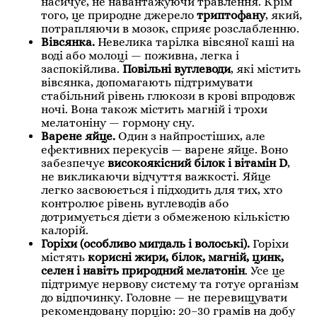
насичує, не навантажуючи травлення. Крім
того, це природне джерело
триптофану
, який,
потрапляючи в мозок, сприяє розслабленню.
Вівсянка.
Невелика тарілка вівсяної каші на
воді або молоці — поживна, легка і
заспокійлива.
Повільні вуглеводи
, які містить
вівсянка, допомагають підтримувати
стабільний рівень глюкози в крові впродовж
ночі. Вона також містить магній і трохи
мелатоніну — гормону сну.
Варене яйце.
Один з найпростіших, але
ефективних перекусів — варене яйце. Воно
забезпечує
високоякісний білок і вітамін D
,
не викликаючи відчуття важкості. Яйце
легко засвоюється і підходить для тих, хто
контролює рівень вуглеводів або
дотримується дієти з обмеженою кількістю
калорій.
Горіхи (особливо мигдаль і волоські).
Горіхи
містять
корисні жири, білок, магній, цинк,
селен і навіть природний мелатонін
. Усе це
підтримує нервову систему та готує організм
до відпочинку. Головне — не перевищувати
рекомендовану порцію: 20–30 грамів на добу