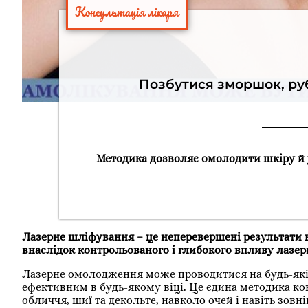
Консультація лікаря
Позбутися зморшок, ру
Методика дозволяє омолодити шкіру й у
Лазерне шліфування – це неперевершені результати в
внаслідок контрольованого і глибокого впливу лазер
Лазерне омолодження може проводитися на будь-якій 
ефективним в будь-якому віці. Це єдина методика ко
обличчя, шиї та декольте, навколо очей і навіть зов