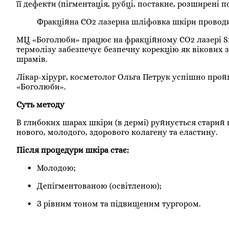
її дефекти (пігментація, рубці, постакне, розширені п
Фракційна CO2 лазерна шліфовка шкіри провод
МЦ «Боголюби» працює на фракційному CO2 лазері Sma
термолізу забезпечує безпечну корекцію як вікових зм
шрамів.
Лікар-хірург, косметолог Ольга Петрук успішно про
«Боголюби».
Суть методу
В глибоких шарах шкіри (в дермі) руйнується старий
нового, молодого, здорового колагену та еластину.
Після процедури шкіра стає:
Молодою;
Депігментованою (освітленою);
З рівним тоном та підвищеним тургором.