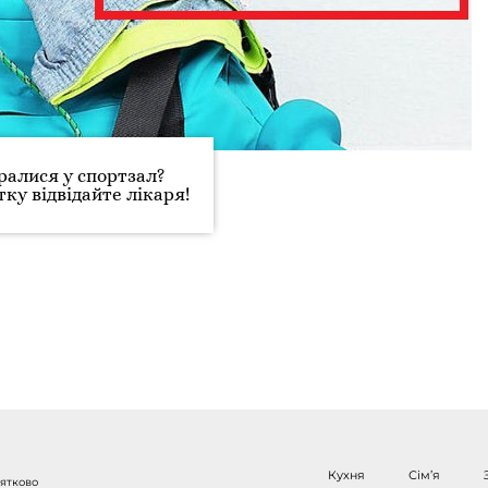
ралися у спортзал?
ку відвідайте лікаря!
Кухня
Сім’я
нятково