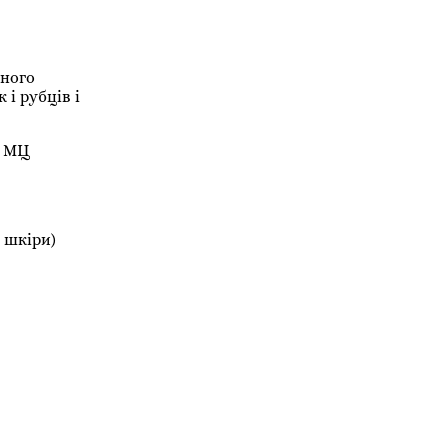
рного
 і рубців і
у МЦ
 шкіри)