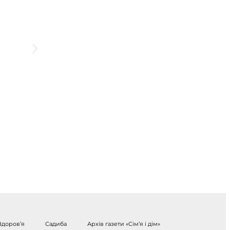
Здоров’я
Садиба
Архів газети «Сім’я і дім»