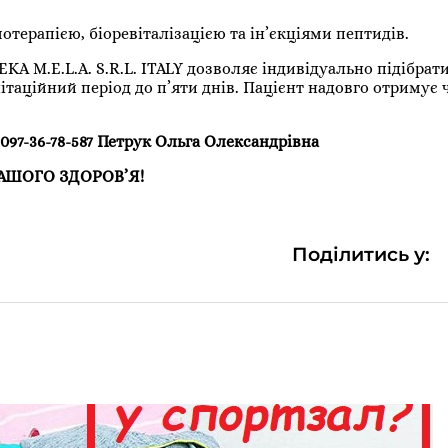
терапією, біоревіталізацією та ін’єкціями пептидів.
A M.E.L.A. S.R.L. ITALY дозволяє індивідуально підібрат
ітаційний період до п’яти днів. Пацієнт надовго отримує
8097-36-78-587 Петрук Ольга Олександрівна
ШОГО ЗДОРОВ’Я!
Поділитись у: