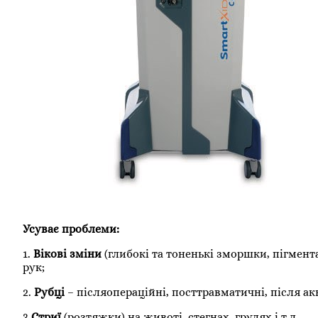
Усуває проблеми:
1.
Вікові зміни
(глибокі та тоненькі зморшки, пігмент
рук;
2.
Рубці
– післяопераційні, посттравматичні, після ак
3.
Стриї
(розтяжки) на животі, стегнах, грудях і т.д.