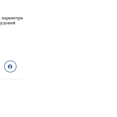
и параметри
 чудовий
Сам собі лікар