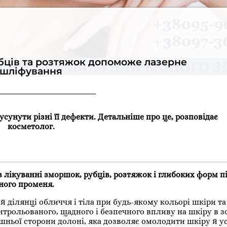
бців та розтяжок допоможе лазерне
шліфування
сунути різні її дефекти. Детальніше про це, розповідає
косметолог.
 лікуванні зморшок, рубців, розтяжок і глибоких форм пі
ного променя.
ділянці обличчя і тіла при будь-якому кольорі шкіри та
нтрольованого, щадного і безпечного впливу на шкіру в з
нішньої сторони долоні, яка дозволяє омолодити шкіру й у