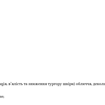
ація, в’ялість та зниження тургору шкіри) обличчя, деколь
не;