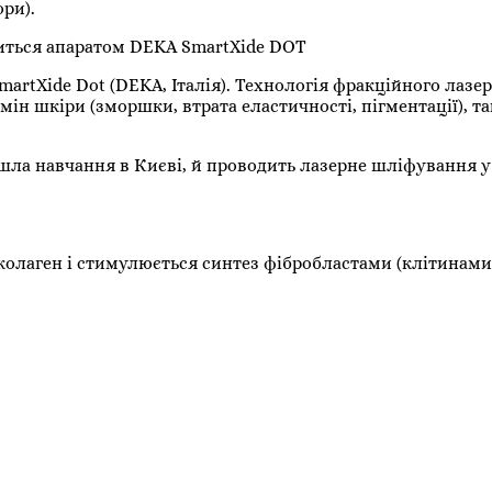
ори).
иться апаратом DEKA SmartXide DOT
rtXide Dot (DEKA, Італія). Технологія фракційного лазе
ін шкіри (зморшки, втрата еластичності, пігментації), так
йшла навчання в Києві, й проводить лазерне шліфування 
 колаген і стимулюється синтез фібробластами (клітинами