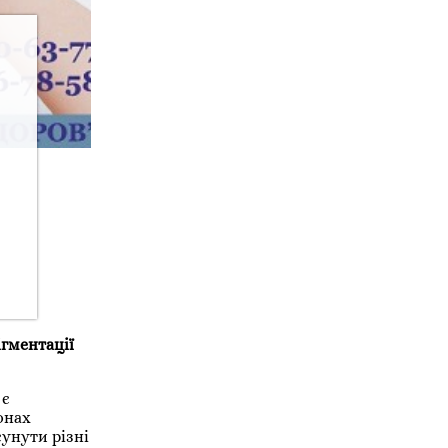
гментації
 є
онах
сунути різні