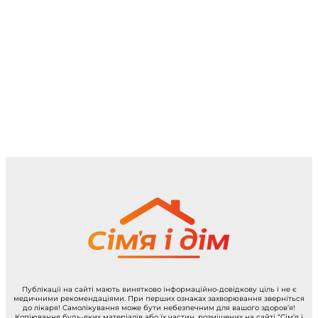
Публікації на сайті мають винятково інформаційно-довідкову ціль і не є
медичними рекомендаціями. При перших ознаках захворювання зверніться
до лікаря! Самолікування може бути небезпечним для вашого здоров’я!
Копіювання будь-яких матеріалів або їх частин, розміщених на сайті “Сім’я і