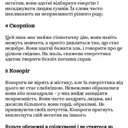
негатив, вони здатні відбирати енергію і
насаджувати людям сумнів. Їх слова часто
накликають на неприємності різного роду.
4 Скорпіон
Цей знак має майже гіпнотичну дію, вони навіть
можуть мовчати, а просто дивляться так, що стає
недобре. Вони здатні бажати зла, і говорити про це
цілком свідомо. На жаль, скажена енергетика
здатна творити безліч поганих справ.
5 Козоріг
Козороги не вірять в містику, але їх енергетика від
цього не стає слабкішою. Неважливо образилися
вони або позаздрили – у них вийде заподіяти
неприємність. Вони часто заздрять людям, які
досягли більшого, вони горді, образливі. Не
приховуючи своїх почуттів, Козороги прагнуть
виплеснути свій негатив на іншого.
Будьте обережні в спілкуванні і не ставтеся до