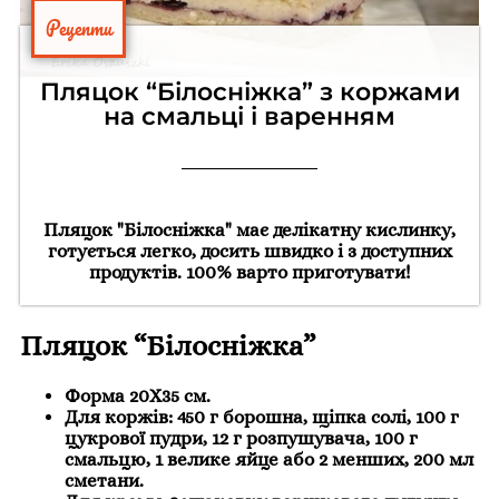
Рецепти
Пляцок “Білосніжка” з коржами
на смальці і варенням
Пляцок "Білосніжка" має делікатну кислинку,
готується легко, досить швидко і з доступних
продуктів. 100% варто приготувати!
Пляцок “Білосніжка”
Форма 20Х35 см.
Для коржів: 450 г борошна, щіпка солі, 100 г
цукрової пудри, 12 г розпушувача, 100 г
смальцю, 1 велике яйце або 2 менших, 200 мл
сметани.