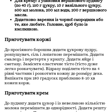
Для крему: 2 упаковки вершкового пудингу
(по 40 г), 150 г цукру, 10 г ванільного цукру,
500 мл молока, 200 мл води, 200 г вершкового
масла.
Додатково: варення із чорної смородини або
те, яке любите. Головне, щоб було із
кислинкою.
Приготувати коржі
До просіяного борошна додати цукрову пудру,
розпушувач, сіль і лопаткою перемішати. Додати
смалець і перетерти у крихту. Додати яйце і
сметану. Замісити еластичне тісто (тісто дуже
легко розкачувати). Відразу поділити тісто на 4
рівні частини і розкотити кожну до розміру дека.
Випікати при 180 градусах приблизно 8-10 хв
кожен корж.
Приготувати крем
До пудингу додати цукор і із невеликою кількістю
молока перемішати до однорідності. Додати решту