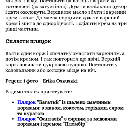
молока і воду. Поставити на вогонь і варити до
готовності (до загустіння). Додати ванільний цукор
і дати охолонути. Вершкове масло збити і варений
крем також. До масла порціями додати варений
крем і збити до однорідності. Поділити крем на три
рівні частини.
Скласти пляцок
Взяти один корж і спочатку змастити варенням, а
потім кремом. І так повторити ще двічі. Верхній
корж посипати цукровою пудрою. Поставити у
холодильник або холодне місце на ніч.
Рецепт і фото –
Erika Oszuszki
Радимо також приготувати:
Пляцок
“Багатий” із шалено смачними
коржами: з маком, кокосом, горіхами, сиром
та курагою
Пляцок
“Фантазія” з сирним та медовими
коржами і кремом “Пломбір”