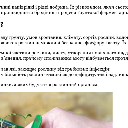
вні напіврідкі і рідкі добрива. Їх різновидом, який сьог
пришвидшити бродіння і процеси ґрунтової ферментації
?
у грунту, умов зростання, клімату, сортів рослин, воло
звиток рослин неможливі без калію, фосфору і азоту. Їх р
емної частини рослини, листя, утворення нових пагонів, 
х в’янення, причому споживання азоту відбувається прот
ї зав’язі, захищає рослину від грибкових інфекцій;
у більшість рослин чутливі як до дефіциту, так і надлиш
линки, з яких будується рослинний організм.