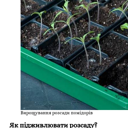
Вирощування розсади помідорів
Як підживлювати розсаду?