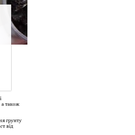
і
 а також
ня грунту
ст від