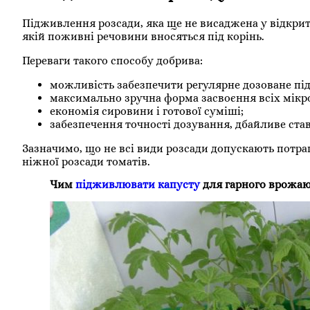
Підживлення розсади, яка ще не висаджена у відкрит
якій поживні речовини вносяться під корінь.
Переваги такого способу добрива:
можливість забезпечити регулярне дозоване пі
максимально зручна форма засвоєння всіх мікр
економія сировини і готової суміші;
забезпечення точності дозування, дбайливе ста
Зазначимо, що не всі види розсади допускають потра
ніжної розсади томатів.
Чим
підживлювати капусту
для гарного врожа