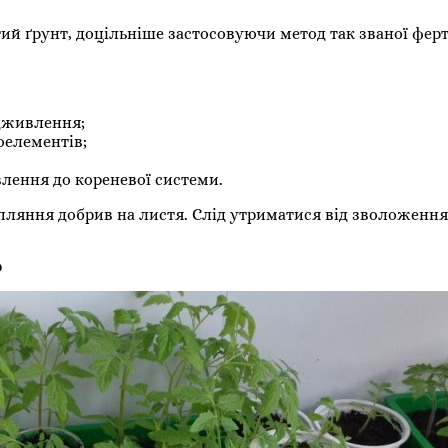
ий ґрунт, доцільніше застосовуючи метод так званої ферт
дживлення;
оелементів;
влення до кореневої системи.
пляння добрив на листя. Слід утриматися від зволоження
ю