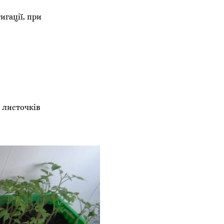
игації, при
 листочків