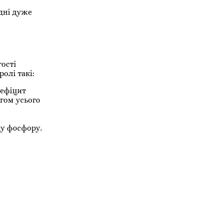
одні дуже
.
гості
олі такі:
дефіцит
ягом усього
ку фосфору.