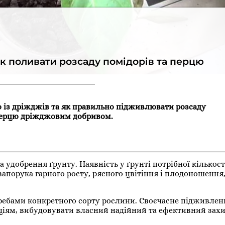
 поливати розсаду помідорів та перцю
о із дріжджів та як правильно підживлювати розсаду
 перцю дріжджовим добривом.
удобрення ґрунту. Наявність у ґрунті потрібної кількост
порука гарного росту, рясного цвітіння і плодоношення,
требами конкретного сорту рослини. Своєчасне підживлен
ціям, вибудовувати власний надійний та ефективний захи