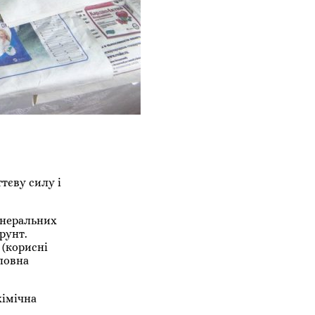
тєву силу і
інеральних
рунт.
(корисні
ловна
хімічна