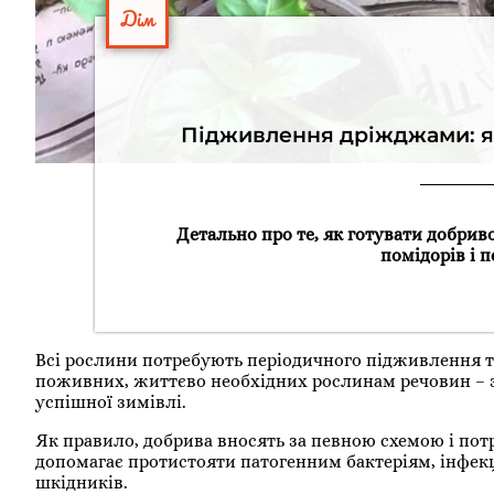
Дім
Підживлення дріжджами: як
Детально про те, як готувати добрив
помідорів і
Всі рослини потребують періодичного підживлення та 
поживних, життєво необхідних рослинам речовин – за
успішної зимівлі.
Як правило, добрива вносять за певною схемою і по
допомагає протистояти патогенним бактеріям, інфек
шкідників.