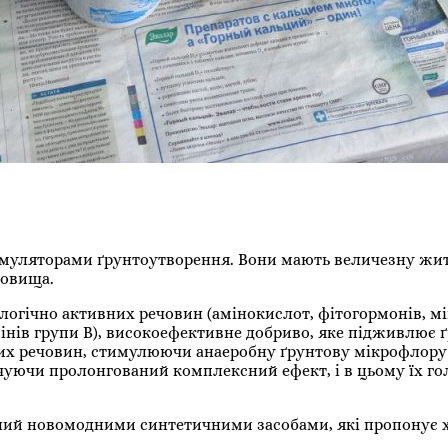
уляторами ґрунтоутворення. Вони мають величезну жит
довища.
ологічно активних речовин (амінокислот, фітогормонів, м
амінів групи B), високоефективне добриво, яке підживлює ґ
их речовин, стимулюючи анаеробну ґрунтову мікрофлору 
чуючи пролонгований комплексний ефект, і в цьому їх го
ний новомодними синтетичними засобами, які пропонує 