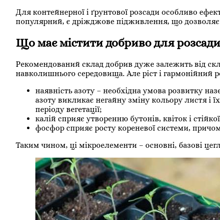
Для контейнерної і ґрунтової розсади особливо ефекти
популярний, є дріжджове підживлення, що дозволяє 
Що має містити добриво для розсади
Рекомендований склад добрив дуже залежить від склад
навколишнього середовища. Але ріст і гармонійний ро
наявність азоту – необхідна умова розвитку наз
азоту викликає негайну зміну кольору листя і ї
періоду вегетації;
калій сприяє утворенню бутонів, квіток і стійко
фосфор сприяє росту кореневої системи, причом
Таким чином, ці мікроелементи – основні, базові цег