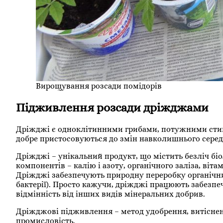
Вирощування розсади помідорів
Підживлення розсади дріжджами
Дріжджі є одноклітинними грибами, потужними стим
добре пристосовуються до змін навколишнього сере
Дріжджі – унікальний продукт, що містить безліч бі
компонентів – калію і азоту, органічного заліза, віт
Дріжджі забезпечують природну переробку органічн
бактерії). Просто кажучи, дріжджі працюють забезпе
відмінність від інших видів мінеральних добрив.
Дріжджові підживлення – метод удобрення, витісне
промисловість.