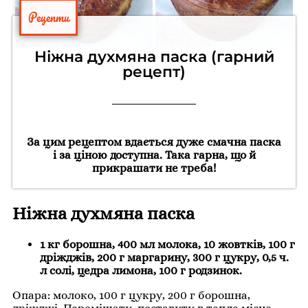
Рецепти
Ніжна духмяна паска (гарний
рецепт)
За цим рецептом вдається дуже смачна паска
і за ціною доступна. Така гарна, що й
прикрашати не треба!
Ніжна духмяна паска
1 кг борошна, 400 мл молока, 10 жовтків, 100 г
дріжджів, 200 г маргарину, 300 г цукру, 0,5 ч.
л солі, цедра лимона, 100 г родзинок.
Опара: молоко, 100 г цукру, 200 г борошна,