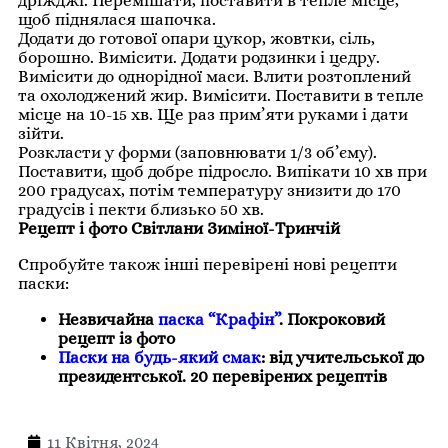
дріжджі. Перемішати, поставити в тепле місце,
щоб піднялася шапочка.
Додати до готової опари цукор, жовтки, сіль,
борошно. Вимісити. Додати родзинки і цедру.
Вимісити до однорідної маси. Влити розтоплений
та охолоджений жир. Вимісити. Поставити в тепле
місце на 10-15 хв. Ще раз прим’яти руками і дати
зійти.
Розкласти у форми (заповнювати 1/3 об’єму).
Поставити, щоб добре підросло. Випікати 10 хв при
200 градусах, потім температуру знизити до 170
градусів і пекти близько 50 хв.
Рецепт і фото Світлани Зиміної-Тринчій
Спробуйте також інші перевірені нові рецепти
паски:
Незвичайна
паска “Крафін”
. Покроковий
рецепт із фото
Паски на будь-який смак
: від учительської до
президентської. 20 перевірених рецептів
11 Квітня, 2024