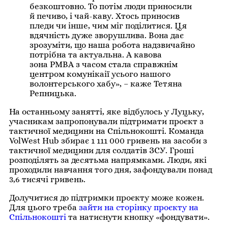
безкоштовно. То потім люди приносили
й печиво, і чай-каву. Хтось приносив
пледи чи інше, чим міг поділитися. Ця
вдячність дуже зворушлива. Вона дає
зрозуміти, що наша робота надзвичайно
потрібна та актуальна. А кавова
зона РМВА з часом стала справжнім
центром комунікаії усього нашого
волонтерського хабу», – каже Тетяна
Репницька.
На останньому занятті, яке відбулось у Луцьку,
учасникам запропонували підтримати проєкт з
тактичної медицини на Спільнокошті. Команда
VolWest Hub збирає 1 111 000 гривень на засоби з
тактичної медицини для солдатів ЗСУ. Гроші
розподілять за десятьма напрямками. Люди, які
проходили навчання того дня, зафондували понад
3,6 тисячі гривень.
Долучитися до підтримки проєкту може кожен.
Для цього треба
зайти на сторінку проєкту на
Спільнокошті
та натиснути кнопку «фондувати».