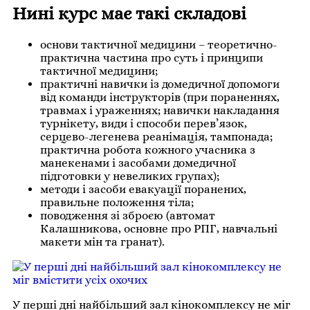
Нині курс має такі складові
основи тактичної медицини – теоретично-
практична частина про суть і принципи
тактичної медицини;
практичні навички із домедичної допомоги
від команди інструкторів (при пораненнях,
травмах і ураженнях; навички накладання
турнікету, види і способи перев’язок,
серцево-легенева реанімація, тампонада;
практична робота кожного учасника з
манекенами і засобами домедичної
підготовки у невеликих групах);
методи і засоби евакуації поранених,
правильне положення тіла;
поводження зі зброєю (автомат
Калашникова, основне про РПГ, навчальні
макети мін та гранат).
У перші дні найбільший зал кінокомплексу не міг