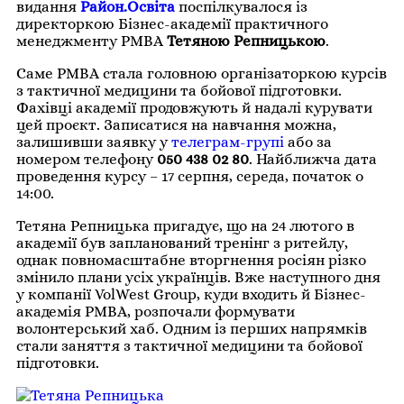
видання
Район.Освіта
поспілкувалося із
директоркою Бізнес-академії практичного
менеджменту PMBA
Тетяною Репницькою
.
Саме PMBA стала головною організаторкою курсів
з тактичної медицини та бойової підготовки.
Фахівці академії продовжують й надалі курувати
цей проєкт. Записатися на навчання можна,
залишивши заявку у
телеграм-групі
або за
номером телефону
050 438 02 80
. Найближча дата
проведення курсу – 17 серпня, середа, початок о
14:00.
Тетяна Репницька пригадує, що на 24 лютого в
академії був запланований тренінг з ритейлу,
однак повномасштабне вторгнення росіян різко
змінило плани усіх українців. Вже наступного дня
у компанії VolWest Group, куди входить й Бізнес-
академія PMBA, розпочали формувати
волонтерський хаб. Одним із перших напрямків
стали заняття з тактичної медицини та бойової
підготовки.