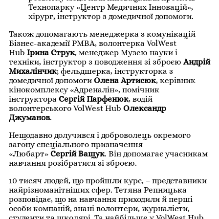
Технопарку «Центр Медичних Інновацій»,
хірург, інструктор з домедичної допомоги.
Також допомагають менеджерка з комунікацій
Бізнес-академії РМВА, волонтерка VolWest
Hub
Ірина Струк
, менеджер Музею науки і
техніки, інструктор з поводження зі зброєю
Андрій
Михалінчик
; фельдшерка, інструкторка з
домедичної допомоги
Олена Артисюк
, керівник
кінокомплексу «Адреналін», помічник
інструктора
Сергій Парфенюк
, водій
волонтерського VolWest Hub
Олександр
Джуманов
.
Нещодавно долучився і доброволець окремого
загону спеціального призначення
«Любарт»
Сергій Ващук
. Він допомагає учасникам
навчання розібратися зі зброєю.
10 тисяч людей, що пройшли курс, – представники
найрізноманітніших сфер. Тетяна Репницька
розповідає, що на навчання приходили й перші
особи компаній, знані волонтери, журналісти,
студенти та школярі. Та найбільше у VolWest Hub