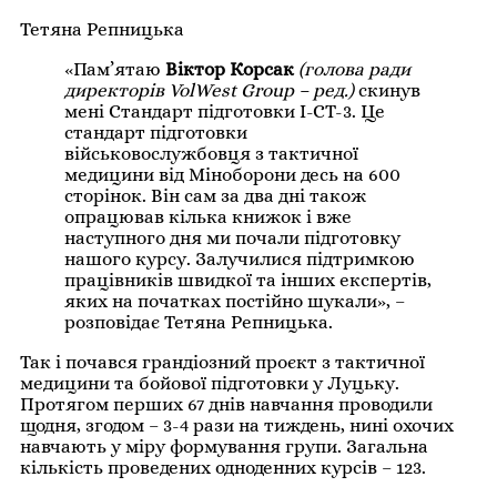
Тетяна Репницька
«Пам’ятаю
Віктор Корсак
(голова ради
директорів VolWest Group – ред.)
скинув
мені Стандарт підготовки I-CT-3. Це
стандарт підготовки
військовослужбовця з тактичної
медицини від Міноборони десь на 600
сторінок. Він сам за два дні також
опрацював кілька книжок і вже
наступного дня ми почали підготовку
нашого курсу. Залучилися підтримкою
працівників швидкої та інших експертів,
яких на початках постійно шукали», –
розповідає Тетяна Репницька.
Так і почався грандіозний проєкт з тактичної
медицини та бойової підготовки у Луцьку.
Протягом перших 67 днів навчання проводили
щодня, згодом – 3-4 рази на тиждень, нині охочих
навчають у міру формування групи. Загальна
кількість проведених одноденних курсів – 123.