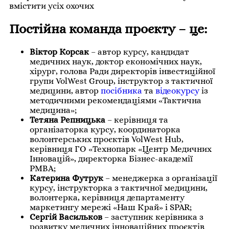
вмістити усіх охочих
Постійна команда проєкту – це:
Віктор Корсак
– автор курсу, кандидат
медичних наук, доктор економічних наук,
хірург, голова Ради директорів інвестиційної
групи VolWest Grouр, інструктор з тактичної
медицини, автор
посібника
та
відеокурсу
із
методичними рекомендаціями «Тактична
медицина»;
Тетяна Репницька
– керівниця та
організаторка курсу, координаторка
волонтерських проєктів VolWest Hub,
керівниця ГО «Технопарк «Центр Медичних
Інновацій», директорка Бізнес-академії
РМВА;
Катерина Футрук
– менеджерка з організації
курсу, інструкторка з тактичної медицини,
волонтерка, керівниця департаменту
маркетингу мережі «Наш Край» і SPAR;
Сергій Васильков
– заступник керівника з
розвитку медичних інноваційних проєктів