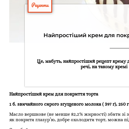
Рецепти
Найпростіший крем для покри
Це, мабуть, найпростіший рецепт крему д
речі, на такому крем
Найпростіший крем для покриття торта
1 б. звичайного сирого згущеного молока ( 397 г), 250
Масло вершкове (не менше 82,2% жирності) збити зі 
як покрити глазур’ю, добре охолодити торт, можна п