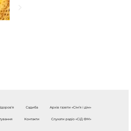
Здоров’я
Садиба
Архів газети «Сім’я і дім»
тування
Контакти
Слухати радіо «СіД ФМ»