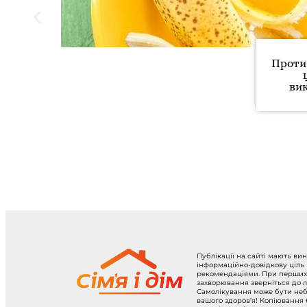
Проти 
ви
Публікації на сайті мають ви
інформаційно-довідкову ціль
рекомендаціями. При перших
захворювання зверніться до л
Самолікування може бути не
вашого здоров’я! Копіювання