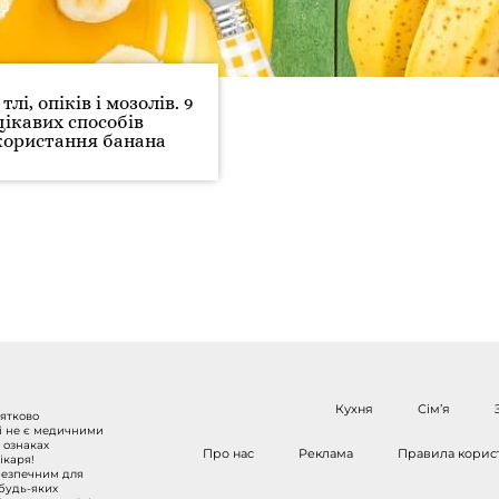
тлі, опіків і мозолів. 9
цікавих способів
користання банана
Кухня
Сім’я
нятково
 і не є медичними
 ознаках
Про нас
Реклама
Правила корис
ікаря!
безпечним для
 будь-яких