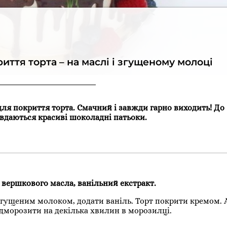
ття торта – на маслі і згущеному молоці
ля покриття торта. Смачний і завжди гарно виходить! До
і вдаються красиві шоколадні патьоки.
 г вершкового масла, ванільний екстракт.
згущеним молоком, додати ваніль. Торт покрити кремом. А
ідморозити на декілька хвилин в морозилці.