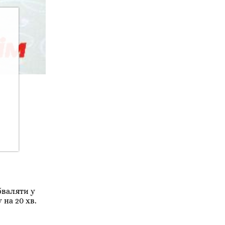
бваляти у
 на 20 хв.