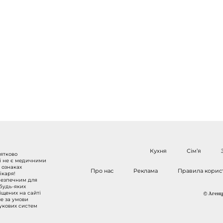
Кухня
Сім’я
нятково
 і не є медичними
 ознаках
Про нас
Реклама
Правила корис
ікаря!
безпечним для
 будь-яких
міщених на сайті
© Агенці
ше за умови
шукових систем