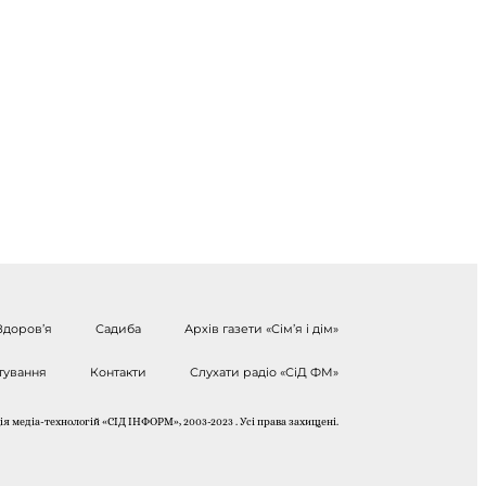
Здоров’я
Садиба
Архів газети «Сім’я і дім»
тування
Контакти
Слухати радіо «СіД ФМ»
я медіа-технологій «СІД ІНФОРМ», 2003-2023 . Усі права захищені.