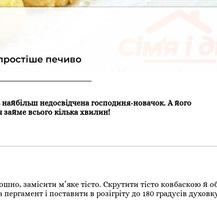
простіше печиво
 найбільш недосвідчена господиня-новачок. А його
 займе всього кілька хвилин!
шно, замісити м’яке тісто. Скрутити тісто ковбаскою й о
ергамент і поставити в розігріту до 180 градусів духовку