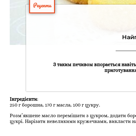
Рецепти
Най
З таким печивом впорається навіть
приготування
Інгредієнти
:
250 г борошна, 170 г масла, 100 г цукру.
Розм’якшене масло перемішати з цукром, додати боро
цукрі. Нарізати невеликими кружечками, викласти на п