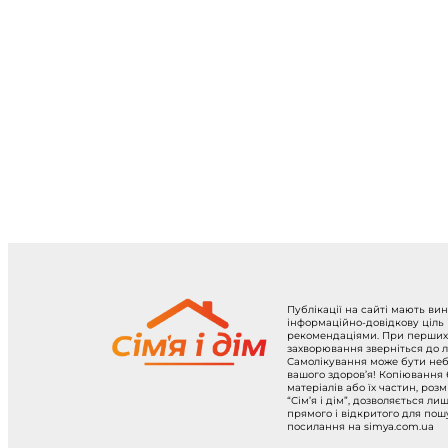
Публікації на сайті мають ви
інформаційно-довідкову ціль
рекомендаціями. При перших
захворювання зверніться до л
Самолікування може бути не
вашого здоров’я! Копіювання
матеріалів або їх частин, роз
“Сім’я і дім”, дозволяється ли
прямого і відкритого для по
посилання на simya.com.ua